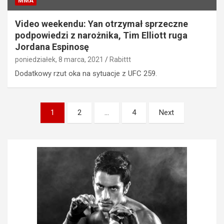
MMA
Video weekendu: Yan otrzymał sprzeczne
podpowiedzi z narożnika, Tim Elliott ruga
Jordana Espinosę
poniedziałek, 8 marca, 2021
Rabittt
Dodatkowy rzut oka na sytuacje z UFC 259.
Stronicowanie
1
2
…
4
Next
wpisów