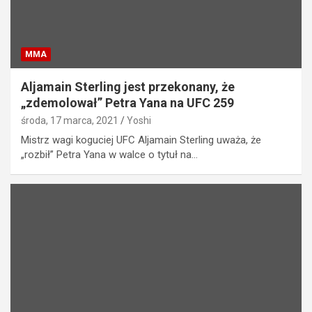
MMA
Aljamain Sterling jest przekonany, że
„zdemolował” Petra Yana na UFC 259
środa, 17 marca, 2021
Yoshi
Mistrz wagi koguciej UFC Aljamain Sterling uważa, że
„rozbił” Petra Yana w walce o tytuł na…