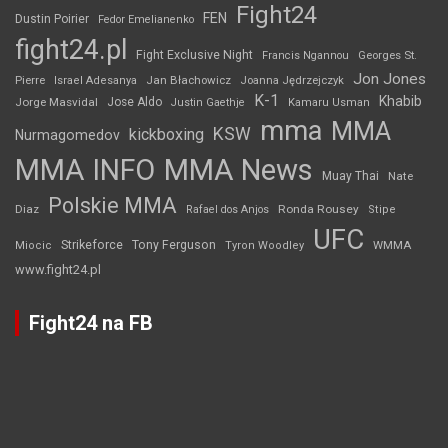
Fight24
FEN
Dustin Poirier
Fedor Emelianenko
fight24.pl
Fight Exclusive Night
Francis Ngannou
Georges St.
Jon Jones
Jan Błachowicz
Pierre
Israel Adesanya
Joanna Jędrzejczyk
K-1
Khabib
Jorge Masvidal
Jose Aldo
Justin Gaethje
Kamaru Usman
mma
MMA
KSW
kickboxing
Nurmagomedov
MMA INFO
MMA News
Muay Thai
Nate
Polskie MMA
Diaz
Ronda Rousey
Rafael dos Anjos
Stipe
UFC
Strikeforce
Tony Ferguson
WMMA
Miocic
Tyron Woodley
www.fight24.pl
Fight24 na FB