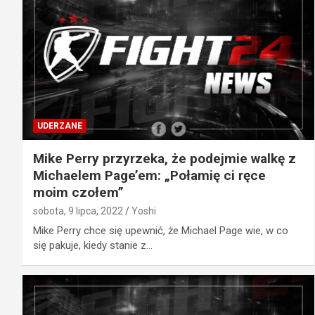
UDERZANE
Mike Perry przyrzeka, że podejmie walkę z
Michaelem Page’em: „Połamię ci ręce
moim czołem”
sobota, 9 lipca, 2022
Yoshi
Mike Perry chce się upewnić, że Michael Page wie, w co
się pakuje, kiedy stanie z…