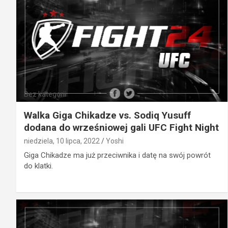
Bez kategorii
Walka Giga Chikadze vs. Sodiq Yusuff
dodana do wrześniowej gali UFC Fight Night
niedziela, 10 lipca, 2022
Yoshi
Giga Chikadze ma już przeciwnika i datę na swój powrót
do klatki.