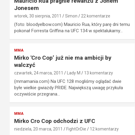
Mauricio Rua pragnie rewanżu z Jonem
Jonesem
wtorek, 30 sierpnia, 2011
Simon
22 komentarze
(foto: bloodyelbow.com) Mauricio Rua, który parę dni temu
pokonał Forresta Griffina na UFC 134 w spektalukarny…
MMA
Mirko 'Cro Cop’ już nie ma ambicji by
walczyć
czwartek, 24 marca, 2011
Lady M
13 komentarzy
(mmamania.com) Na UFC 128 mogliśmy oglądać dwie
byłe wielkie gwiazdy PRIDE. Największą uwagę przykuła
oczywiście przegrana…
MMA
Mirko Cro Cop odchodzi z UFC
niedziela, 20 marca, 2011
FightOrDie
12 komentarzy