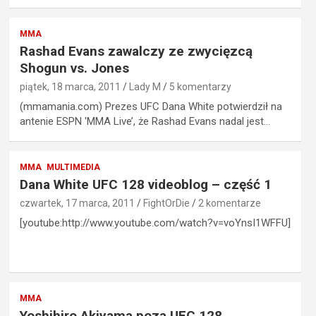
MMA
Rashad Evans zawalczy ze zwycięzcą
Shogun vs. Jones
piątek, 18 marca, 2011
Lady M
5 komentarzy
(mmamania.com) Prezes UFC Dana White potwierdził na
antenie ESPN 'MMA Live’, że Rashad Evans nadal jest…
MMA
MULTIMEDIA
Dana White UFC 128 videoblog – część 1
czwartek, 17 marca, 2011
FightOrDie
2 komentarze
[youtube:http://www.youtube.com/watch?v=voYnsI1WFFU]
MMA
Yoshihiro Akiyama poza UFC 128.