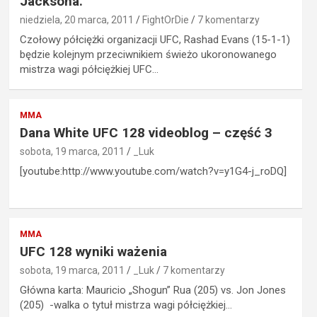
Jacksona.
niedziela, 20 marca, 2011
FightOrDie
7 komentarzy
Czołowy półciężki organizacji UFC, Rashad Evans (15-1-1)
będzie kolejnym przeciwnikiem świeżo ukoronowanego
mistrza wagi półciężkiej UFC…
MMA
Dana White UFC 128 videoblog – część 3
sobota, 19 marca, 2011
_Luk
[youtube:http://www.youtube.com/watch?v=y1G4-j_roDQ]
MMA
UFC 128 wyniki ważenia
sobota, 19 marca, 2011
_Luk
7 komentarzy
Główna karta: Mauricio „Shogun” Rua (205) vs. Jon Jones
(205) -walka o tytuł mistrza wagi półciężkiej…