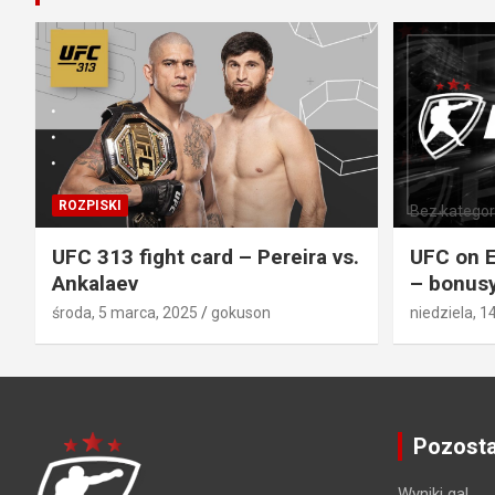
ROZPISKI
Bez kategori
UFC 313 fight card – Pereira vs.
UFC on E
Ankalaev
– bonusy
środa, 5 marca, 2025
gokuson
niedziela, 1
Pozosta
Wyniki gal