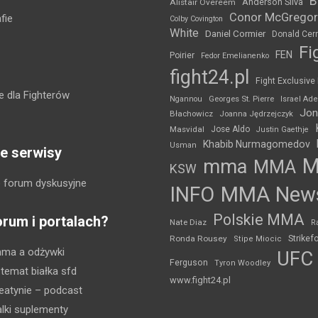
B
Anderson Silva
Alistair Overeem
Conor McGregor
fie
Colby Covington
White
Daniel Cormier
Donald Cer
Fi
FEN
Poirier
Fedor Emelianenko
fight24.pl
Fight Exclusive
 dla Fighterów
Ngannou
Georges St. Pierre
Israel Ad
Jon
Błachowicz
Joanna Jędrzejczyk
Masvidal
Jose Aldo
Justin Gaethje
Khabib Nurmagomedov
Usman
e serwisy
mma
MMA
KSW
 forum dyskusyjne
INFO
MMA New
Polskie MMA
orum i portalach?
Nate Diaz
R
Strikef
Ronda Rousey
Stipe Miocic
mma a odżywki
UFC
Ferguson
Tyron Woodley
 temat białka sfd
www.fight24.pl
eatynie
– podcast
lki suplementy