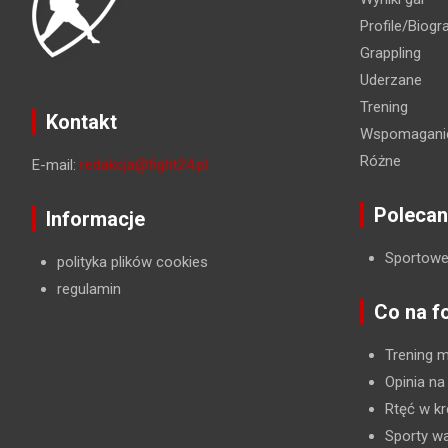
Profile/Biogra
Grappling
Uderzane
Trening
Kontakt
Wspomaganie
Różne
E-mail:
redakcja@fight24.pl
Polecan
Informacje
Sportowe
polityka plików cookies
regulamin
Co na f
Trening 
Opinia na
Rtęć w kr
Sporty wa