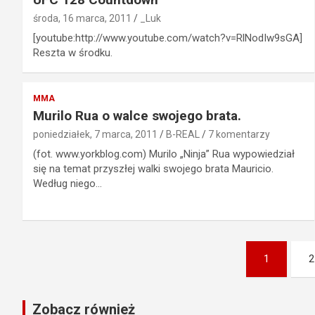
środa, 16 marca, 2011
_Luk
[youtube:http://www.youtube.com/watch?v=RlNodIw9sGA]
Reszta w środku.
MMA
Murilo Rua o walce swojego brata.
poniedziałek, 7 marca, 2011
B-REAL
7 komentarzy
(fot. www.yorkblog.com) Murilo „Ninja” Rua wypowiedział
się na temat przyszłej walki swojego brata Mauricio.
Według niego…
Stronicowanie
1
2
wpisów
Zobacz również