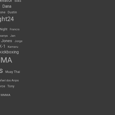
ellator
boks
Dana
rone
Dustin
ght24
 Night
Francis
Jan
esanya
 Jones
Jorge
K-1
Kamaru
kickboxing
MMA
s
Muay Thai
afael dos Anjos
orce
Tony
WMMA