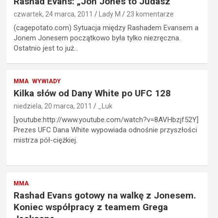
Rashad Evans: „Jon Jones to Judasz”
czwartek, 24 marca, 2011
Lady M
23 komentarze
(cagepotato.com) Sytuacja między Rashadem Evansem a
Jonem Jonesem początkowo była tylko niezręczna.
Ostatnio jest to już…
MMA
WYWIADY
Kilka słów od Dany White po UFC 128
niedziela, 20 marca, 2011
_Luk
[youtube:http://www.youtube.com/watch?v=8AVHbzjf52Y]
Prezes UFC Dana White wypowiada odnośnie przyszłości
mistrza pół-ciężkiej.
MMA
Rashad Evans gotowy na walkę z Jonesem.
Koniec współpracy z teamem Grega