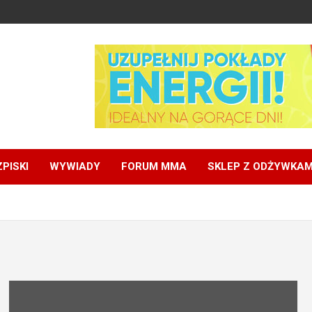
PISKI
WYWIADY
FORUM MMA
SKLEP Z ODŻYWKAM