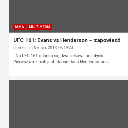
MMA
MULTIMEDIA
UFC 161: Evans vs Henderson – zapowiedź
niedziela, 26 maja, 2013
B-REAL
Na UFC 161 odbędą się dwa ciekawe pojedynki.
Pierwszym z nich jest starcie Dana Hendersonona,…