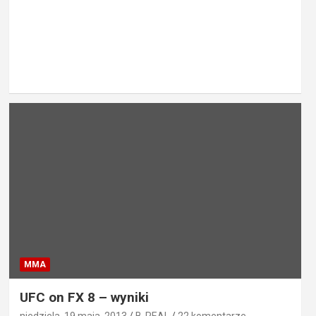
MMA
UFC on FX 8 – wyniki
niedziela, 19 maja, 2013
B-REAL
22 komentarze