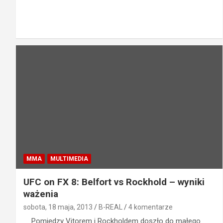
MMA
MULTIMEDIA
UFC on FX 8: Belfort vs Rockhold – wyniki
ważenia
sobota, 18 maja, 2013
B-REAL
4 komentarze
Pomiędzy Vitorem i Rockholdem doszło do małego