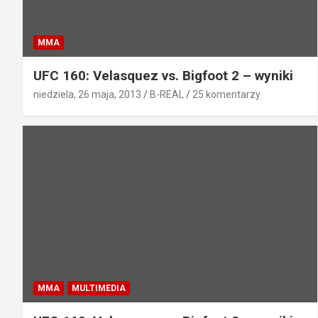
MMA
UFC 160: Velasquez vs. Bigfoot 2 – wyniki
niedziela, 26 maja, 2013
B-REAL
25 komentarzy
MMA
MULTIMEDIA