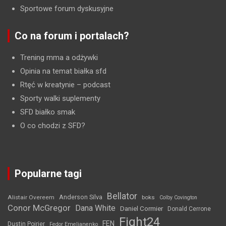
Sportowe forum dyskusyjne
Co na forum i portalach?
Trening mma a odżywki
Opinia na temat białka sfd
Rtęć w kreatynie
– podcast
Sporty walki suplementy
SFD białko smak
O co chodzi z SFD?
Popularne tagi
Bellator
Anderson Silva
Alistair Overeem
boks
Colby Covington
Conor McGregor
Dana White
Daniel Cormier
Donald Cerrone
Fight24
FEN
Dustin Poirier
Fedor Emelianenko