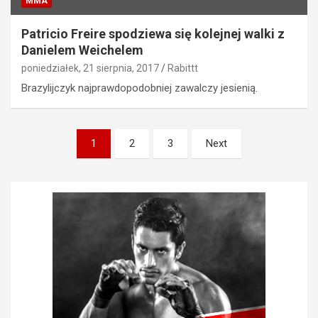
MMA
Patricio Freire spodziewa się kolejnej walki z
Danielem Weichelem
poniedziałek, 21 sierpnia, 2017
Rabittt
Brazylijczyk najprawdopodobniej zawalczy jesienią.
Stronicowanie
1
2
3
Next
wpisów