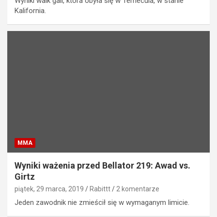
Wyniki walk gali, która obyła się w Temecula, w stanie
Kalifornia.
MMA
Wyniki ważenia przed Bellator 219: Awad vs.
Girtz
piątek, 29 marca, 2019
Rabittt
2 komentarze
Jeden zawodnik nie zmieścił się w wymaganym limicie.