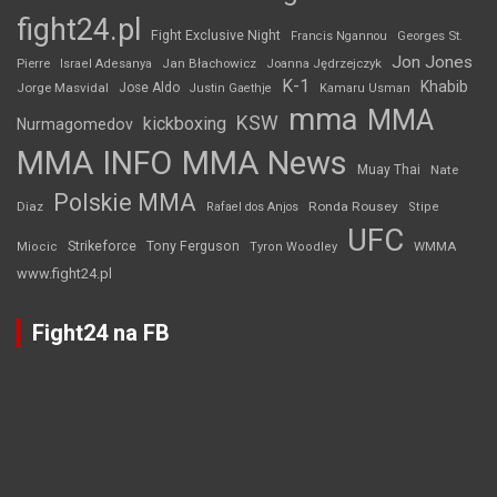
fight24.pl
Fight Exclusive Night
Francis Ngannou
Georges St.
Jon Jones
Jan Błachowicz
Pierre
Israel Adesanya
Joanna Jędrzejczyk
K-1
Khabib
Jorge Masvidal
Jose Aldo
Justin Gaethje
Kamaru Usman
mma
MMA
KSW
kickboxing
Nurmagomedov
MMA INFO
MMA News
Muay Thai
Nate
Polskie MMA
Diaz
Ronda Rousey
Rafael dos Anjos
Stipe
UFC
Strikeforce
Tony Ferguson
WMMA
Miocic
Tyron Woodley
www.fight24.pl
Fight24 na FB