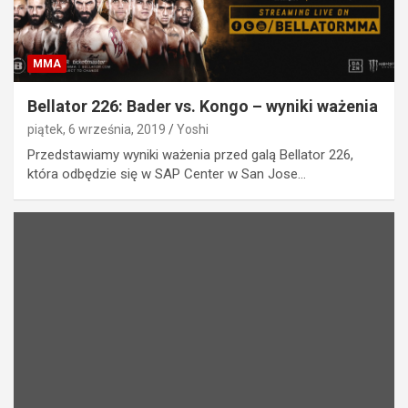
MMA
Bellator 226: Bader vs. Kongo – wyniki ważenia
piątek, 6 września, 2019
Yoshi
Przedstawiamy wyniki ważenia przed galą Bellator 226,
która odbędzie się w SAP Center w San Jose…