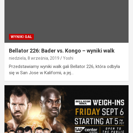
WYNIKI GAL
Bellator 226: Bader vs. Kongo – wyniki walk
niedziela, 8 września, 2019
Yoshi
Przedstawiamy wyniki walk gali Bellator 226, która odbyła
się w San Jose w Kalifornii, a jej…