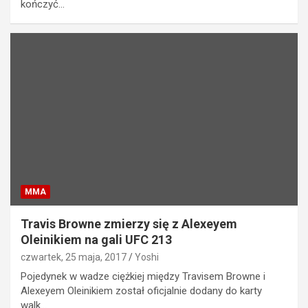
kończyć…
MMA
Travis Browne zmierzy się z Alexeyem
Oleinikiem na gali UFC 213
czwartek, 25 maja, 2017
Yoshi
Pojedynek w wadze ciężkiej między Travisem Browne i
Alexeyem Oleinikiem został oficjalnie dodany do karty
walk…