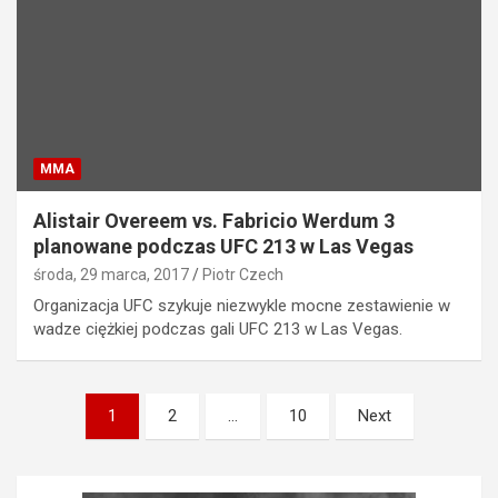
MMA
Alistair Overeem vs. Fabricio Werdum 3
planowane podczas UFC 213 w Las Vegas
środa, 29 marca, 2017
Piotr Czech
Organizacja UFC szykuje niezwykle mocne zestawienie w
wadze ciężkiej podczas gali UFC 213 w Las Vegas.
Stronicowanie
1
2
…
10
Next
wpisów