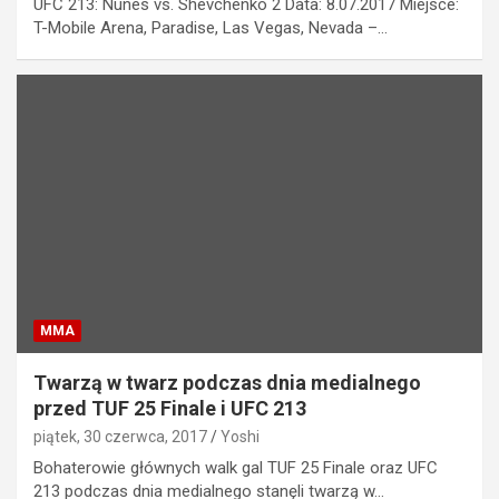
UFC 213: Nunes vs. Shevchenko 2 Data: 8.07.2017 Miejsce:
T-Mobile Arena, Paradise, Las Vegas, Nevada –…
MMA
Twarzą w twarz podczas dnia medialnego
przed TUF 25 Finale i UFC 213
piątek, 30 czerwca, 2017
Yoshi
Bohaterowie głównych walk gal TUF 25 Finale oraz UFC
213 podczas dnia medialnego stanęli twarzą w…