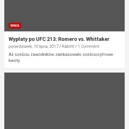
MMA
Wypłaty po UFC 213: Romero vs. Whittaker
poniedziałek, 10 lipca, 2017
Rabittt
1 Comment
Aż sześciu zawodników zainkasowało sześciocyfrowe
kwoty.