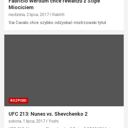
Fabricio Werdum chce rewanżu z Stipe
Miociciem
niedziela, 2 lipca, 2017
Rabittt
Vai Cavalo chce szybko odzyskać mistrzowski tytuł.
ROZPISKI
UFC 213: Nunes vs. Shevchenko 2
sobota, 1 lipca, 2017
Yoshi