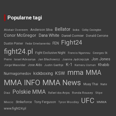
Popularne tagi
Bellator
Anderson Silva
Alistair Overeem
boks
Colby Covington
Conor McGregor
Dana White
Daniel Cormier
Donald Cerrone
Fight24
FEN
Dustin Poirier
Fedor Emelianenko
fight24.pl
Fight Exclusive Night
Francis Ngannou
Georges St.
Jon Jones
Jan Błachowicz
Pierre
Israel Adesanya
Joanna Jędrzejczyk
K-1
Khabib
Jorge Masvidal
Jose Aldo
Justin Gaethje
Kamaru Usman
mma
MMA
KSW
kickboxing
Nurmagomedov
MMA INFO
MMA News
Muay Thai
Nate
Polskie MMA
Diaz
Ronda Rousey
Rafael dos Anjos
Stipe
UFC
Strikeforce
Tony Ferguson
WMMA
Miocic
Tyron Woodley
www.fight24.pl