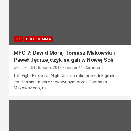
K-1
POLSKIE MMA
MFC 7: Dawid Mora, Tomasz Makowski i
Paweł Jędrzejczyk na gali w Nowej Soli
wtorek, 25 listopada, 2014
restler
1 Comment
fot. Fight Exclusive Night Jak co roku początek grudnia
jest terminem zarezerwowanym przez Tomasza
Makowskiego, na…