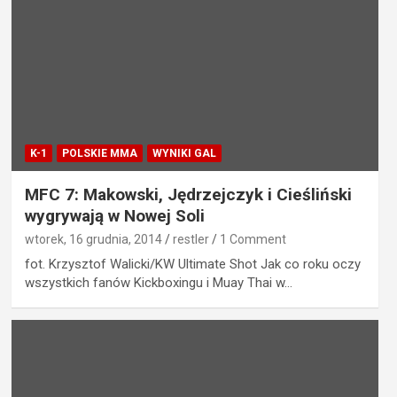
K-1
POLSKIE MMA
WYNIKI GAL
MFC 7: Makowski, Jędrzejczyk i Cieśliński
wygrywają w Nowej Soli
wtorek, 16 grudnia, 2014
restler
1 Comment
fot. Krzysztof Walicki/KW Ultimate Shot Jak co roku oczy
wszystkich fanów Kickboxingu i Muay Thai w…