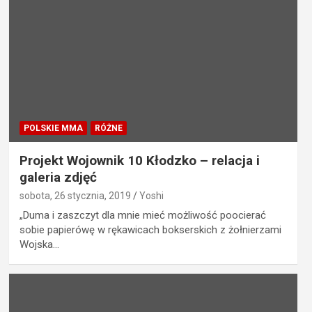
POLSKIE MMA
RÓŻNE
Projekt Wojownik 10 Kłodzko – relacja i
galeria zdjęć
sobota, 26 stycznia, 2019
Yoshi
„Duma i zaszczyt dla mnie mieć możliwość poocierać
sobie papierówę w rękawicach bokserskich z żołnierzami
Wojska…