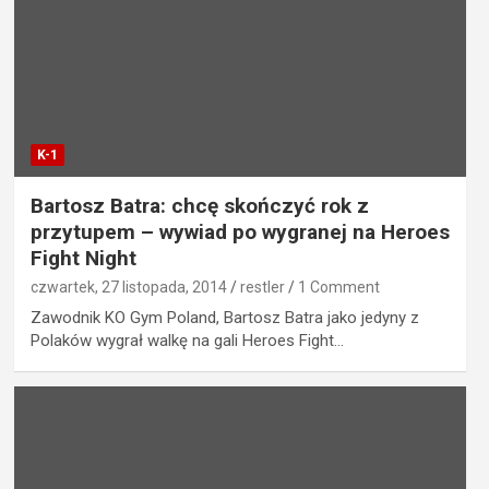
K-1
Bartosz Batra: chcę skończyć rok z
przytupem – wywiad po wygranej na Heroes
Fight Night
czwartek, 27 listopada, 2014
restler
1 Comment
Zawodnik KO Gym Poland, Bartosz Batra jako jedyny z
Polaków wygrał walkę na gali Heroes Fight…