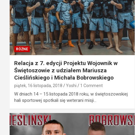
RÓŻNE
Relacja z 7. edycji Projektu Wojownik w
Świętoszowie z udziałem Mariusza
Cieślińskiego i Michała Bobrowskiego
piątek, 16 listopada, 2018
Yoshi
1 Comment
W dniach 14 – 15 listopada 2018 roku, w świętoszowskiej
hali sportowej spotkali się weterani misji…