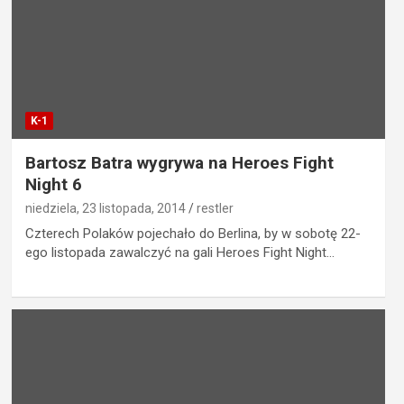
K-1
Bartosz Batra wygrywa na Heroes Fight
Night 6
niedziela, 23 listopada, 2014
restler
Czterech Polaków pojechało do Berlina, by w sobotę 22-
ego listopada zawalczyć na gali Heroes Fight Night…