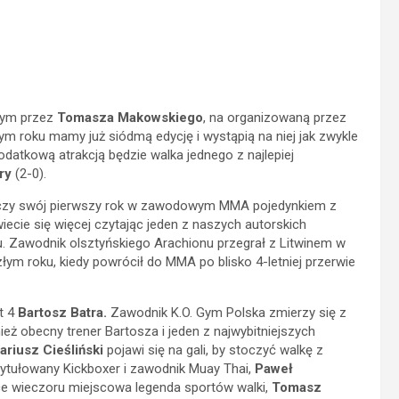
nym przez
Tomasza Makowskiego
, na organizowaną przez
m roku mamy już siódmą edycję i wystąpią na niej jak zwykle
datkową atrakcją będzie walka jednego z najlepiej
ry
(2-0).
akończy swój pierwszy rok w zawodowym MMA pojedynkiem z
cie się więcej czytając jeden z naszych autorskich
mu. Zawodnik olsztyńskiego Arachionu przegrał z Litwinem w
łym roku, kiedy powrócił do MMA po blisko 4-letniej przerwie
ht 4
Bartosz Batra.
Zawodnik K.O. Gym Polska zmierzy się z
eż obecny trener Bartosza i jeden z najwybitniejszych
ariusz Cieśliński
pojawi się na gali, by stoczyć walkę z
ytułowany Kickboxer i zawodnik Muay Thai,
Paweł
ce wieczoru miejscowa legenda sportów walki,
Tomasz