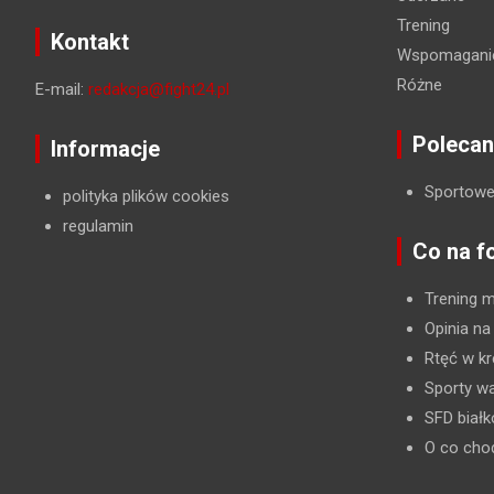
Trening
Kontakt
Wspomaganie
Różne
E-mail:
redakcja@fight24.pl
Polecan
Informacje
Sportowe
polityka plików cookies
regulamin
Co na f
Trening 
Opinia na
Rtęć w kr
Sporty wa
SFD biał
O co cho