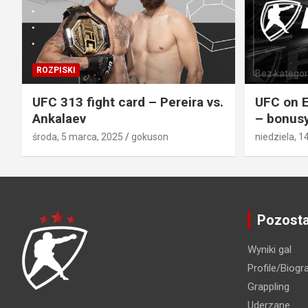
ROZPISKI
Bez kategori
UFC 313 fight card – Pereira vs.
UFC on E
Ankalaev
– bonusy
środa, 5 marca, 2025
gokuson
niedziela, 1
Pozosta
Wyniki gal
Profile/Biogra
Grappling
Uderzane