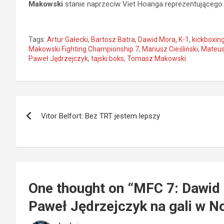
Makowski
stanie naprzeciw Viet Hoanga reprezentującego 
Tags:
Artur Gałecki
,
Bartosz Batra
,
Dawid Mora
,
K-1
,
kickboxin
Makowski Fighting Championship 7
,
Mariusz Cieśliński
,
Mateus
Paweł Jędrzejczyk
,
tajski boks
,
Tomasz Makowski
Nawigacja
Vitor Belfort: Bez TRT jestem lepszy
wpisu
One thought on “
MFC 7: Dawid
Paweł Jędrzejczyk na gali w No