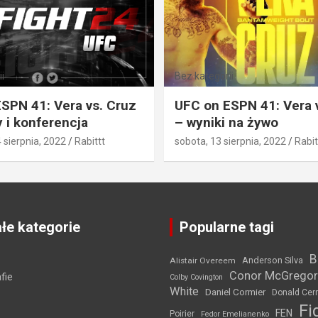
i
Bez kategorii
SPN 41: Vera vs. Cruz
UFC on ESPN 41: Vera 
 i konferencja
– wyniki na żywo
4 sierpnia, 2022
Rabittt
sobota, 13 sierpnia, 2022
Rabit
łe kategorie
Popularne tagi
B
Anderson Silva
Alistair Overeem
Conor McGregor
fie
Colby Covington
White
Daniel Cormier
Donald Cer
Fi
FEN
Poirier
Fedor Emelianenko