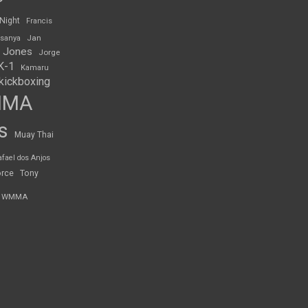
 Night
Francis
Jan
esanya
 Jones
Jorge
K-1
Kamaru
kickboxing
MMA
s
Muay Thai
afael dos Anjos
orce
Tony
WMMA