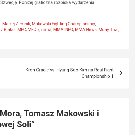
Szwecję. Poniżej graficzna rozpiska wydarzenia.
g
,
Maciej Zembik
,
Makowski Fighting Championship
,
z Białas
,
MFC
,
MFC 7
,
mma
,
MMA INFO
,
MMA News
,
Muay Thai
,
Kron Gracie vs. Hyung Soo Kim na Real Fight
Championship 1
 Mora, Tomasz Makowski i
wej Soli
”