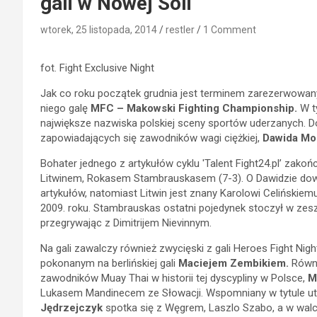
gali w Nowej Soli
wtorek, 25 listopada, 2014
restler
1 Comment
fot. Fight Exclusive Night
Jak co roku początek grudnia jest terminem zarezerwowa
niego galę
MFC – Makowski Fighting Championship.
W ty
największe nazwiska polskiej sceny sportów uderzanych. Do
zapowiadających się zawodników wagi ciężkiej,
Dawida Mo
Bohater jednego z artykułów cyklu 'Talent Fight24.pl’ z
Litwinem, Rokasem Stambrauskasem (7-3). O Dawidzie dowie
artykułów, natomiast Litwin jest znany Karolowi Celińskie
2009. roku. Stambrauskas ostatni pojedynek stoczył w zesz
przegrywając z Dimitrijem Nievinnym.
Na gali zawalczy również zwycięski z gali Heroes Fight Nig
pokonanym na berlińskiej gali
Maciejem Zembikiem.
Równi
zawodników Muay Thai w historii tej dyscypliny w Polsce,
M
Lukasem Mandinecem ze Słowacji. Wspomniany w tytule ut
Jędrzejczyk
spotka się z Węgrem, Laszlo Szabo, a w wal