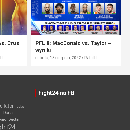
Bez kategorii
vs. Cruz
PFL 8: MacDonald vs. Taylor –
wyniki
tt
sobota, 13 sierpnia, 2022
Rabittt
Fight24 na FB
ellator
boks
Dana
rone
Dustin
ght24