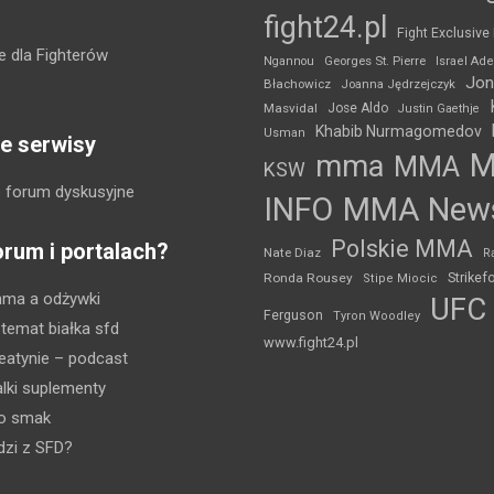
fight24.pl
Fight Exclusive
 dla Fighterów
Ngannou
Georges St. Pierre
Israel Ad
Jon
Błachowicz
Joanna Jędrzejczyk
Masvidal
Jose Aldo
Justin Gaethje
Khabib Nurmagomedov
Usman
e serwisy
mma
MMA
KSW
 forum dyskusyjne
INFO
MMA New
Polskie MMA
orum i portalach?
Nate Diaz
R
Strikef
Ronda Rousey
Stipe Miocic
mma a odżywki
UFC
Ferguson
Tyron Woodley
 temat białka sfd
www.fight24.pl
eatynie
– podcast
lki suplementy
ko smak
dzi z SFD?