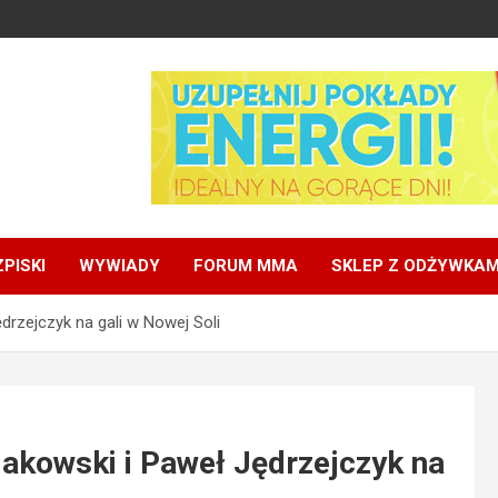
PISKI
WYWIADY
FORUM MMA
SKLEP Z ODŻYWKAM
rzejczyk na gali w Nowej Soli
kowski i Paweł Jędrzejczyk na