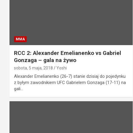
MMA
RCC 2: Alexander Emelianenko vs Gabriel
Gonzaga – gala na żywo
sobota, 5 maja, 2018
Yoshi
Alexander Emelianenko (26-7) stanie dzisiaj do pojedynku
z byłym zawodnikiem UFC Gabrielem Gonzaga (17-11) na
gali…