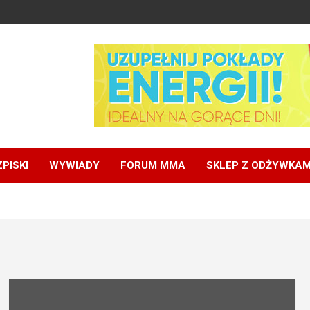
PISKI
WYWIADY
FORUM MMA
SKLEP Z ODŻYWKAM