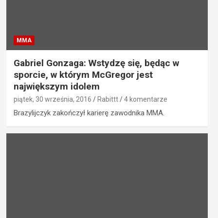
MMA
Gabriel Gonzaga: Wstydzę się, będąc w
sporcie, w którym McGregor jest
największym idolem
piątek, 30 września, 2016
Rabittt
4 komentarze
Brazylijczyk zakończył karierę zawodnika MMA.