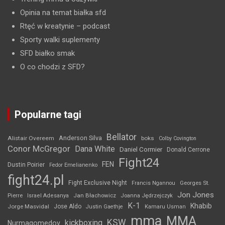
Opinia na temat białka sfd
Rtęć w kreatynie
– podcast
Sporty walki suplementy
SFD białko smak
O co chodzi z SFD?
Popularne tagi
Bellator
Anderson Silva
Alistair Overeem
boks
Colby Covington
Conor McGregor
Dana White
Daniel Cormier
Donald Cerrone
Fight24
FEN
Dustin Poirier
Fedor Emelianenko
fight24.pl
Fight Exclusive Night
Francis Ngannou
Georges St.
Jon Jones
Jan Błachowicz
Pierre
Israel Adesanya
Joanna Jędrzejczyk
K-1
Khabib
Jorge Masvidal
Jose Aldo
Justin Gaethje
Kamaru Usman
mma
MMA
KSW
kickboxing
Nurmagomedov