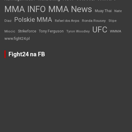
MMA INFO
MMA News
Muay Thai
Nate
Polskie MMA
Diaz
Ronda Rousey
Rafael dos Anjos
Stipe
UFC
Strikeforce
Tony Ferguson
WMMA
Miocic
Tyron Woodley
www.fight24.pl
Fight24 na FB