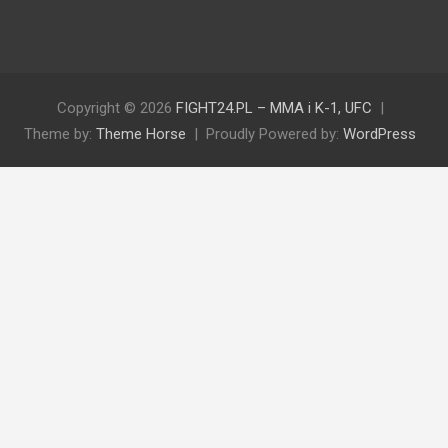
Copyright © 2026
FIGHT24.PL – MMA i K-1, UFC
Theme by:
Theme Horse
Proudly Powered by:
WordPress