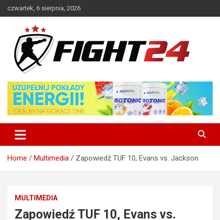
Skip
czwartek, 6 sierpnia, 2026
to
content
Polski serwis informacyjny MMA i K-1
FIGHT24.PL – MMA i K-1, UFC
Home
Multimedia
Zapowiedź TUF 10, Evans vs. Jackson
MULTIMEDIA
Zapowiedź TUF 10, Evans vs.