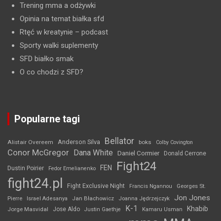
Trening mma a odżywki
Opinia na temat białka sfd
Rtęć w kreatynie
– podcast
Sporty walki suplementy
SFD białko smak
O co chodzi z SFD?
Popularne tagi
Bellator
Anderson Silva
Alistair Overeem
boks
Colby Covington
Conor McGregor
Dana White
Daniel Cormier
Donald Cerrone
Fight24
FEN
Dustin Poirier
Fedor Emelianenko
fight24.pl
Fight Exclusive Night
Francis Ngannou
Georges St.
Jon Jones
Jan Błachowicz
Pierre
Israel Adesanya
Joanna Jędrzejczyk
K-1
Khabib
Jorge Masvidal
Jose Aldo
Justin Gaethje
Kamaru Usman