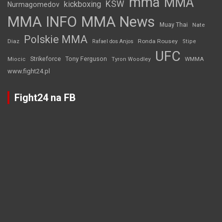
mma
MMA
KSW
kickboxing
Nurmagomedov
MMA INFO
MMA News
Muay Thai
Nate
Polskie MMA
Diaz
Ronda Rousey
Rafael dos Anjos
Stipe
UFC
Strikeforce
Tony Ferguson
WMMA
Miocic
Tyron Woodley
www.fight24.pl
Fight24 na FB