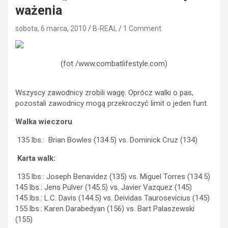
ważenia
sobota, 6 marca, 2010
B-REAL
1 Comment
(fot /www.combatlifestyle.com)
Wszyscy zawodnicy zrobili wagę. Oprócz walki o pas,
pozostali zawodnicy mogą przekroczyć limit o jeden funt.
Walka wieczoru
135 lbs.: Brian Bowles (134.5) vs. Dominick Cruz (134)
Karta walk:
135 lbs.: Joseph Benavidez (135) vs. Miguel Torres (134.5)
145 lbs.: Jens Pulver (145.5) vs. Javier Vazquez (145)
145 lbs.: L.C. Davis (144.5) vs. Deividas Taurosevicius (145)
155 lbs.: Karen Darabedyan (156) vs. Bart Palaszewski
(155)