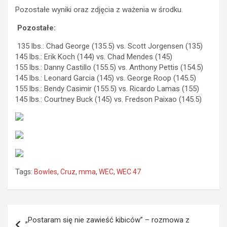
Pozostałe wyniki oraz zdjęcia z ważenia w środku.
Pozostałe:
135 lbs.: Chad George (135.5) vs. Scott Jorgensen (135)
145 lbs.: Erik Koch (144) vs. Chad Mendes (145)
155 lbs.: Danny Castillo (155.5) vs. Anthony Pettis (154.5)
145 lbs.: Leonard Garcia (145) vs. George Roop (145.5)
155 lbs.: Bendy Casimir (155.5) vs. Ricardo Lamas (155)
145 lbs.: Courtney Buck (145) vs. Fredson Paixao (145.5)
Tags:
Bowles
,
Cruz
,
mma
,
WEC
,
WEC 47
Nawigacja
„Postaram się nie zawieść kibiców” – rozmowa z