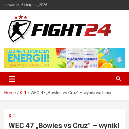
Skip
czwartek, 6 sierpnia, 2026
to
content
Polski serwis informacyjny MMA i K-1
FIGHT24.PL – MMA i K-1, UFC
Home
K-1
WEC 47 „Bowles vs Cruz” – wyniki ważenia
K-1
WEC 47 „Bowles vs Cruz” – wyniki