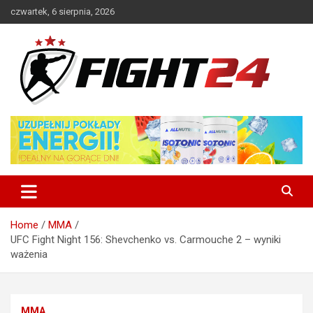
Skip
czwartek, 6 sierpnia, 2026
to
content
Polski serwis informacyjny MMA i K-1
FIGHT24.PL – MMA i K-1, UFC
Home
MMA
UFC Fight Night 156: Shevchenko vs. Carmouche 2 – wyniki
ważenia
MMA