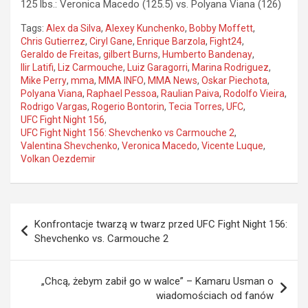
125 lbs.: Veronica Macedo (125.5) vs. Polyana Viana (126)
Tags:
Alex da Silva
,
Alexey Kunchenko
,
Bobby Moffett
,
Chris Gutierrez
,
Ciryl Gane
,
Enrique Barzola
,
Fight24
,
Geraldo de Freitas
,
gilbert Burns
,
Humberto Bandenay
,
Ilir Latifi
,
Liz Carmouche
,
Luiz Garagorri
,
Marina Rodriguez
,
Mike Perry
,
mma
,
MMA INFO
,
MMA News
,
Oskar Piechota
,
Polyana Viana
,
Raphael Pessoa
,
Raulian Paiva
,
Rodolfo Vieira
,
Rodrigo Vargas
,
Rogerio Bontorin
,
Tecia Torres
,
UFC
,
UFC Fight Night 156
,
UFC Fight Night 156: Shevchenko vs Carmouche 2
,
Valentina Shevchenko
,
Veronica Macedo
,
Vicente Luque
,
Volkan Oezdemir
Nawigacja
Konfrontacje twarzą w twarz przed UFC Fight Night 156:
wpisu
Shevchenko vs. Carmouche 2
„Chcą, żebym zabił go w walce” – Kamaru Usman o
wiadomościach od fanów