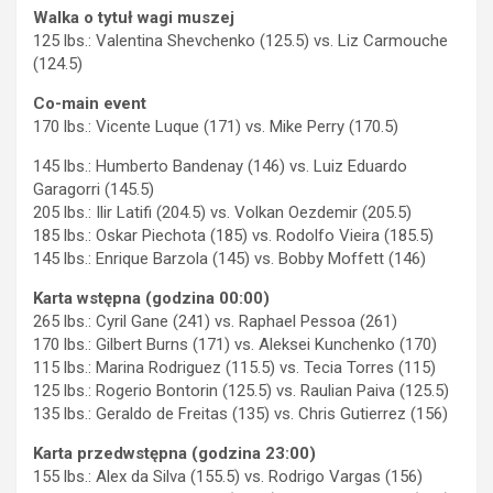
Walka o tytuł wagi muszej
125 lbs.: Valentina Shevchenko (125.5) vs. Liz Carmouche
(124.5)
Co-main event
170 lbs.: Vicente Luque (171) vs. Mike Perry (170.5)
145 lbs.: Humberto Bandenay (146) vs. Luiz Eduardo
Garagorri (145.5)
205 lbs.: Ilir Latifi (204.5) vs. Volkan Oezdemir (205.5)
185 lbs.: Oskar Piechota (185) vs. Rodolfo Vieira (185.5)
145 lbs.: Enrique Barzola (145) vs. Bobby Moffett (146)
Karta wstępna (godzina 00:00)
265 lbs.: Cyril Gane (241) vs. Raphael Pessoa (261)
170 lbs.: Gilbert Burns (171) vs. Aleksei Kunchenko (170)
115 lbs.: Marina Rodriguez (115.5) vs. Tecia Torres (115)
125 lbs.: Rogerio Bontorin (125.5) vs. Raulian Paiva (125.5)
135 lbs.: Geraldo de Freitas (135) vs. Chris Gutierrez (156)
Karta przedwstępna (godzina 23:00)
155 lbs.: Alex da Silva (155.5) vs. Rodrigo Vargas (156)