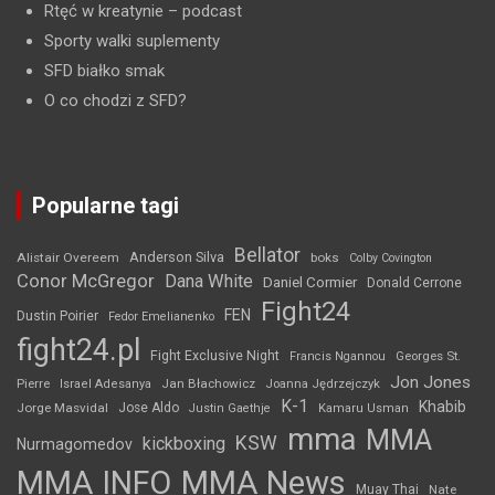
Rtęć w kreatynie
– podcast
Sporty walki suplementy
SFD białko smak
O co chodzi z SFD?
Popularne tagi
Bellator
Anderson Silva
Alistair Overeem
boks
Colby Covington
Conor McGregor
Dana White
Daniel Cormier
Donald Cerrone
Fight24
FEN
Dustin Poirier
Fedor Emelianenko
fight24.pl
Fight Exclusive Night
Francis Ngannou
Georges St.
Jon Jones
Jan Błachowicz
Pierre
Israel Adesanya
Joanna Jędrzejczyk
K-1
Khabib
Jorge Masvidal
Jose Aldo
Justin Gaethje
Kamaru Usman
mma
MMA
KSW
kickboxing
Nurmagomedov
MMA INFO
MMA News
Muay Thai
Nate