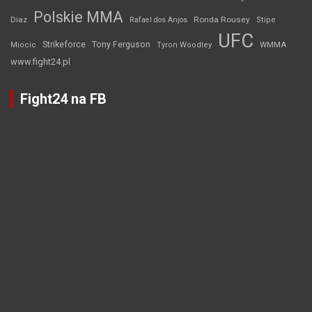
Polskie MMA
Diaz
Ronda Rousey
Rafael dos Anjos
Stipe
UFC
Strikeforce
Tony Ferguson
WMMA
Miocic
Tyron Woodley
www.fight24.pl
Fight24 na FB