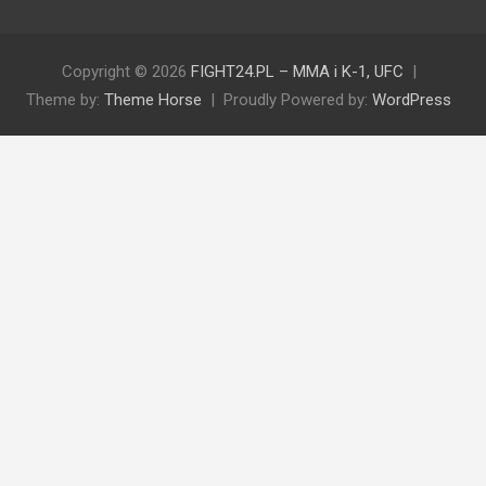
Copyright © 2026
FIGHT24.PL – MMA i K-1, UFC
Theme by:
Theme Horse
Proudly Powered by:
WordPress