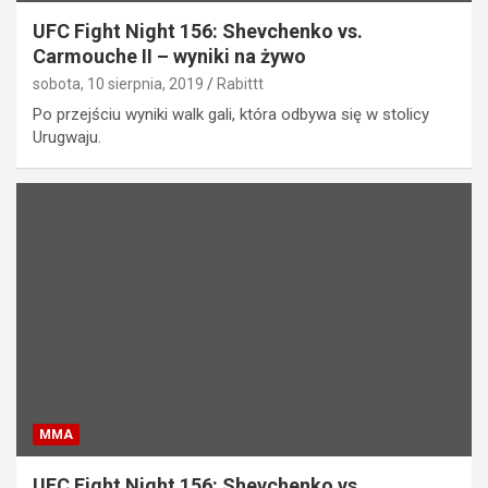
UFC Fight Night 156: Shevchenko vs.
Carmouche II – wyniki na żywo
sobota, 10 sierpnia, 2019
Rabittt
Po przejściu wyniki walk gali, która odbywa się w stolicy
Urugwaju.
MMA
UFC Fight Night 156: Shevchenko vs.