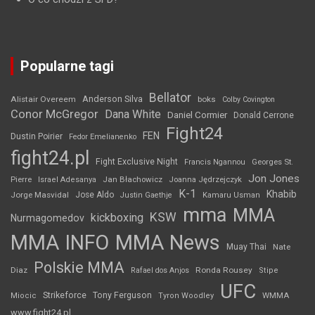
Popularne tagi
Bellator
Anderson Silva
Alistair Overeem
boks
Colby Covington
Conor McGregor
Dana White
Daniel Cormier
Donald Cerrone
Fight24
FEN
Dustin Poirier
Fedor Emelianenko
fight24.pl
Fight Exclusive Night
Francis Ngannou
Georges St.
Jon Jones
Jan Błachowicz
Pierre
Israel Adesanya
Joanna Jędrzejczyk
K-1
Khabib
Jorge Masvidal
Jose Aldo
Justin Gaethje
Kamaru Usman
mma
MMA
KSW
kickboxing
Nurmagomedov
MMA INFO
MMA News
Muay Thai
Nate
Polskie MMA
Diaz
Ronda Rousey
Rafael dos Anjos
Stipe
UFC
Strikeforce
Tony Ferguson
WMMA
Miocic
Tyron Woodley
www.fight24.pl