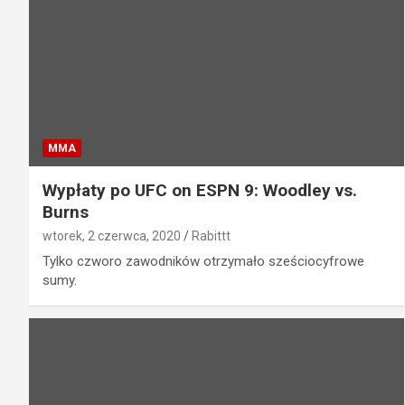
MMA
Wypłaty po UFC on ESPN 9: Woodley vs.
Burns
wtorek, 2 czerwca, 2020
Rabittt
Tylko czworo zawodników otrzymało sześciocyfrowe
sumy.