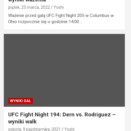
piątek, 25 marca, 2022
Yoshi
Ważenie przed galą UFC Fight Night 205 w Columbus w
Ohio rozpocznie się o godzinie 14:00.…
WYNIKI GAL
UFC Fight Night 194: Dern vs. Rodriguez –
wyniki walk
sobota, 9 października, 2021
Yoshi