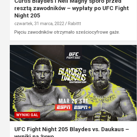
Curtis Blaydes i Neil Magny sporo przed
resztą zawodników – wypłaty po UFC Fight
Night 205
czwartek, 31 marca, 2022
Rabittt
Pięciu zawodników otrzymało sześciocyfrowe gaże.
WYNIKI GAL
UFC Fight Night 205 Blaydes vs. Daukaus –
wyniki na żywo