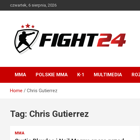
Skip
czwartek, 6 sierpnia, 2026
to
content
Polski serwis informacyjny MMA i K-1
FIGHT24.PL – MMA i
K-1, UFC
MMA
POLSKIE MMA
K-1
MULTIMEDIA
ROZ
Home
Chris Gutierrez
Tag:
Chris Gutierrez
MMA