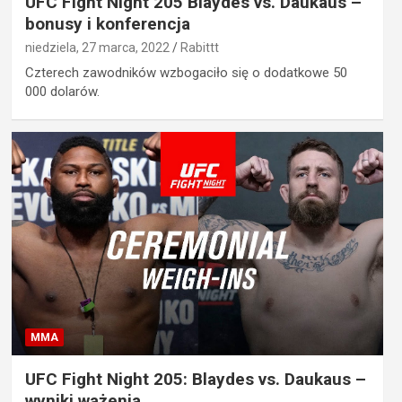
UFC Fight Night 205 Blaydes vs. Daukaus –
bonusy i konferencja
niedziela, 27 marca, 2022
Rabittt
Czterech zawodników wzbogaciło się o dodatkowe 50
000 dolarów.
MMA
UFC Fight Night 205: Blaydes vs. Daukaus –
wyniki ważenia