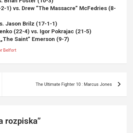
. Brian Foster (10-3)
6-2-1) vs. Drew “The Massacre” McFedries (8-
vs. Jason Brilz (17-1-1)
enko (22-4) vs. Igor Pokrajac (21-5)
b „The Saint” Emerson (9-7)
or Belfort
The Ultimate Fighter 10 : Marcus Jones
a rozpiska
”