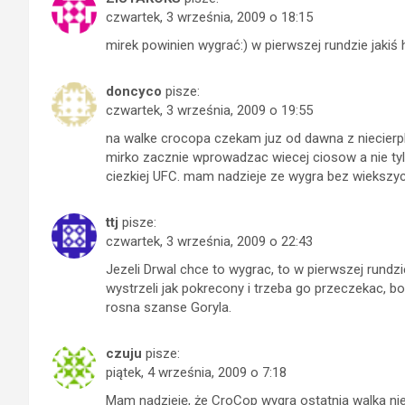
czwartek, 3 września, 2009 o 18:15
mirek powinien wygrać:) w pierwszej rundzie jakiś h
doncyco
pisze:
czwartek, 3 września, 2009 o 19:55
na walke crocopa czekam juz od dawna z niecierpl
mirko zacznie wprowadzac wiecej ciosow a nie ty
ciezkiej UFC. mam nadzieje ze wygra bez wiekszy
ttj
pisze:
czwartek, 3 września, 2009 o 22:43
Jezeli Drwal chce to wygrac, to w pierwszej rundzi
wystrzeli jak pokrecony i trzeba go przeczekac, bo
rosna szanse Goryla.
czuju
pisze:
piątek, 4 września, 2009 o 7:18
Mam nadzieję, że CroCop wygra ostatnia walka nie 