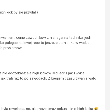
igh kick by sie przydał:)
iwieniem, cenie zawodnikow z nienaganna technika. jesli
lko polegac na lewej rece to jeszcze zamiesza w wadze
ch problemow.
e nie doczekasz sie high kickow. McFedris jak zwykle
 jak trafi raz to po zawodach. Z biegiem czasu trwania walki
była rewelacją, no, ale może teraz pokusi się o high kicka