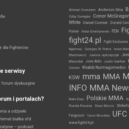
B
Anderson Silva
Alistair Overeem
Conor McGregor
fie
Colby Covington
White
Daniel Cormier
Donald Cer
Fi
FEN
Poirier
Fedor Emelianenko
fight24.pl
Fight Exclusive
 dla Fighterów
Ngannou
Georges St. Pierre
Israel Ad
Jon
Błachowicz
Joanna Jędrzejczyk
Masvidal
Jose Aldo
Justin Gaethje
Khabib Nurmagomedov
Usman
e serwisy
mma
MMA
KSW
 forum dyskusyjne
INFO
MMA New
Polskie MMA
orum i portalach?
Nate Diaz
R
Strikef
Ronda Rousey
Stipe Miocic
mma a odżywki
UFC
Ferguson
Tyron Woodley
 temat białka sfd
www.fight24.pl
eatynie
– podcast