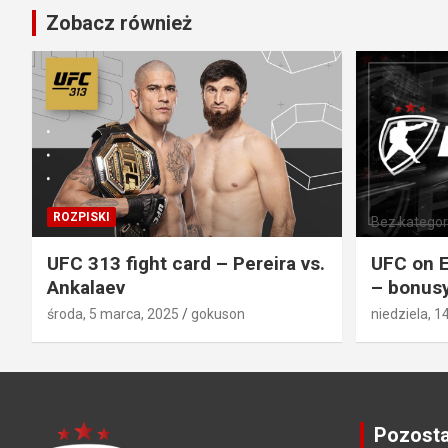
Zobacz również
ROZPISKI
Bez kategori
UFC 313 fight card – Pereira vs.
UFC on E
Ankalaev
– bonusy
środa, 5 marca, 2025
gokuson
niedziela, 1
Pozosta