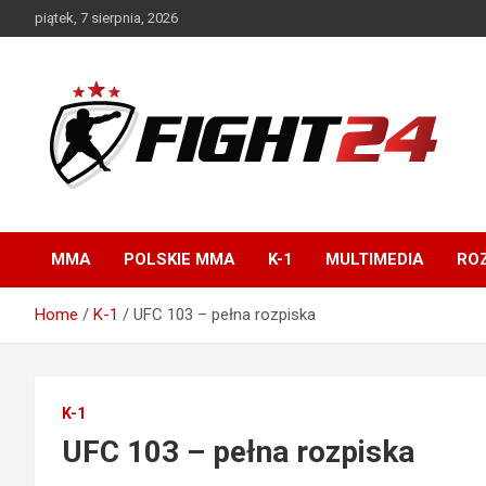
Skip
piątek, 7 sierpnia, 2026
to
content
Polski serwis informacyjny MMA i K-1
FIGHT24.PL – MMA i
K-1, UFC
MMA
POLSKIE MMA
K-1
MULTIMEDIA
ROZ
Home
K-1
UFC 103 – pełna rozpiska
K-1
UFC 103 – pełna rozpiska