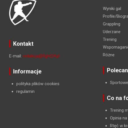
Wyniki gal
Profile/Biogra
Grappling
Uderzane
Trening
Kontakt
Wspomaganie
Różne
E-mail:
redakcja@fight24.pl
Polecan
Informacje
Sportowe
polityka plików cookies
regulamin
Co na f
Trening 
Opinia na
Rtęć w kr