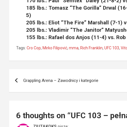
170 lbs.: Paul “Semtex” Daley (21-8-2) vs
185 lbs.: Tomasz “The Gorilla” Drwal (1
5)
205 lbs.: Eliot “The Fire” Marshall (7-1) 
205 lbs.: Vladimir “The Janitor” Matyush
155 lbs.: Rafael dos Anjos (11-4) vs. Ro
Tags:
Cro Cop
,
Mirko Filipović
,
mma
,
Rich Franklin
,
UFC 103
,
Vit
Nawigacja
Grappling Arena – Zawodnicy i kategorie
wpisu
6 thoughts on “
UFC 103 – pełn
ZIUTAKOKS
pisze: