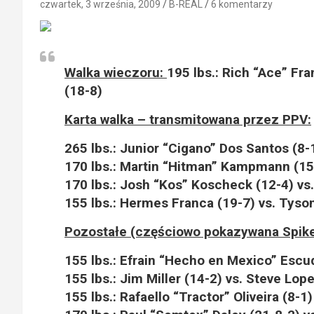
czwartek, 3 września, 2009
B-REAL
6 komentarzy
Walka wieczoru:
195 lbs.: Rich “Ace” Fra
(18-8)
Karta walka – transmitowana przez PPV:
265 lbs.: Junior “Cigano” Dos Santos (8-1
170 lbs.: Martin “Hitman” Kampmann (15-
170 lbs.: Josh “Kos” Koscheck (12-4) vs.
155 lbs.: Hermes Franca (19-7) vs. Tyson
Pozostałe (częściowo pokazywana Spike
155 lbs.: Efrain “Hecho en Mexico” Escud
155 lbs.: Jim Miller (14-2) vs. Steve Lop
155 lbs.: Rafaello “Tractor” Oliveira (8-1