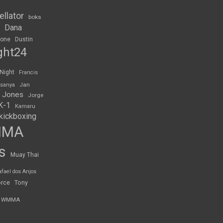
ellator
boks
Dana
rone
Dustin
ght24
 Night
Francis
Jan
esanya
 Jones
Jorge
K-1
Kamaru
kickboxing
MMA
s
Muay Thai
afael dos Anjos
orce
Tony
WMMA