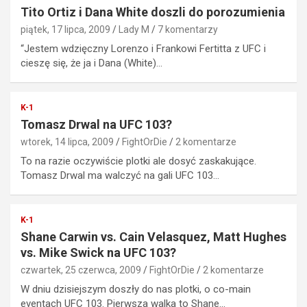
Tito Ortiz i Dana White doszli do porozumienia
piątek, 17 lipca, 2009
Lady M
7 komentarzy
“Jestem wdzięczny Lorenzo i Frankowi Fertitta z UFC i
cieszę się, że ja i Dana (White)…
K-1
Tomasz Drwal na UFC 103?
wtorek, 14 lipca, 2009
FightOrDie
2 komentarze
To na razie oczywiście plotki ale dosyć zaskakujące.
Tomasz Drwal ma walczyć na gali UFC 103…
K-1
Shane Carwin vs. Cain Velasquez, Matt Hughes
vs. Mike Swick na UFC 103?
czwartek, 25 czerwca, 2009
FightOrDie
2 komentarze
W dniu dzisiejszym doszły do nas plotki, o co-main
eventach UFC 103. Pierwsza walka to Shane…