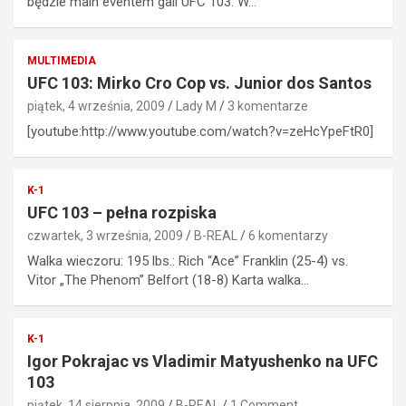
będzie main eventem gali UFC 103. W…
MULTIMEDIA
UFC 103: Mirko Cro Cop vs. Junior dos Santos
piątek, 4 września, 2009
Lady M
3 komentarze
[youtube:http://www.youtube.com/watch?v=zeHcYpeFtR0]
K-1
UFC 103 – pełna rozpiska
czwartek, 3 września, 2009
B-REAL
6 komentarzy
Walka wieczoru: 195 lbs.: Rich “Ace” Franklin (25-4) vs.
Vitor „The Phenom” Belfort (18-8) Karta walka…
K-1
Igor Pokrajac vs Vladimir Matyushenko na UFC
103
piątek, 14 sierpnia, 2009
B-REAL
1 Comment