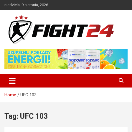
Skip
niedziela, 9 sierpnia, 2026
to
content
Polski serwis informacyjny MMA i K-1
FIGHT24.PL – MMA i K-1, UFC
Home
UFC 103
Tag:
UFC 103