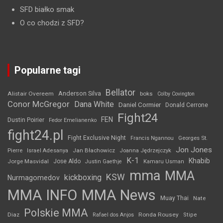
SFD białko smak
O co chodzi z SFD?
Popularne tagi
Bellator
Anderson Silva
Alistair Overeem
boks
Colby Covington
Conor McGregor
Dana White
Daniel Cormier
Donald Cerrone
Fight24
FEN
Dustin Poirier
Fedor Emelianenko
fight24.pl
Fight Exclusive Night
Francis Ngannou
Georges St.
Jon Jones
Jan Błachowicz
Pierre
Israel Adesanya
Joanna Jędrzejczyk
K-1
Khabib
Jorge Masvidal
Jose Aldo
Justin Gaethje
Kamaru Usman
mma
MMA
KSW
kickboxing
Nurmagomedov
MMA INFO
MMA News
Muay Thai
Nate
Polskie MMA
Diaz
Ronda Rousey
Rafael dos Anjos
Stipe