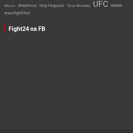
UFC
Strikeforce
Tony Ferguson
WMMA
Miocic
Tyron Woodley
www.fight24.pl
Fight24 na FB