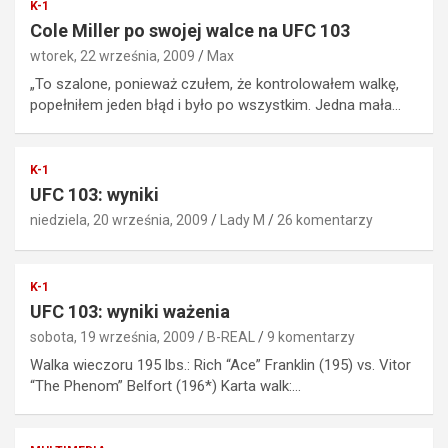
K-1
Cole Miller po swojej walce na UFC 103
wtorek, 22 września, 2009
Max
„To szalone, ponieważ czułem, że kontrolowałem walkę,
popełniłem jeden błąd i było po wszystkim. Jedna mała…
K-1
UFC 103: wyniki
niedziela, 20 września, 2009
Lady M
26 komentarzy
K-1
UFC 103: wyniki ważenia
sobota, 19 września, 2009
B-REAL
9 komentarzy
Walka wieczoru 195 lbs.: Rich “Ace” Franklin (195) vs. Vitor
“The Phenom” Belfort (196*) Karta walk:…