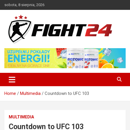
Skip
sobota, 8 sierpnia, 2026
to
content
Polski serwis informacyjny MMA i K-1
FIGHT24.PL – MMA i K-1, UFC
Home
Multimedia
Countdown to UFC 103
MULTIMEDIA
Countdown to UFC 103