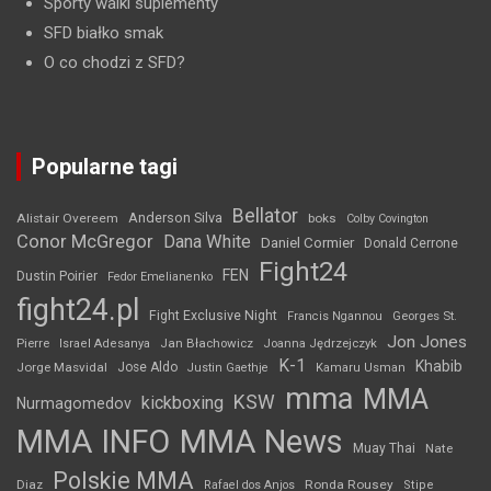
Sporty walki suplementy
SFD białko smak
O co chodzi z SFD?
Popularne tagi
Bellator
Anderson Silva
Alistair Overeem
boks
Colby Covington
Conor McGregor
Dana White
Daniel Cormier
Donald Cerrone
Fight24
FEN
Dustin Poirier
Fedor Emelianenko
fight24.pl
Fight Exclusive Night
Francis Ngannou
Georges St.
Jon Jones
Jan Błachowicz
Pierre
Israel Adesanya
Joanna Jędrzejczyk
K-1
Khabib
Jorge Masvidal
Jose Aldo
Justin Gaethje
Kamaru Usman
mma
MMA
KSW
kickboxing
Nurmagomedov
MMA INFO
MMA News
Muay Thai
Nate
Polskie MMA
Diaz
Ronda Rousey
Rafael dos Anjos
Stipe