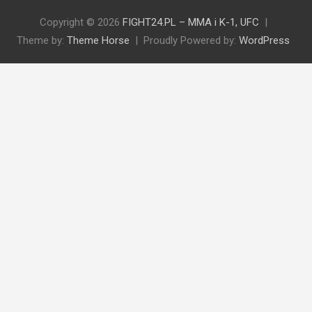
Copyright © 2026
FIGHT24.PL – MMA i K-1, UFC
Theme by:
Theme Horse
Proudly Powered by:
WordPress