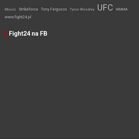
UFC
Strikeforce
Tony Ferguson
WMMA
Miocic
Tyron Woodley
www.fight24.pl
Fight24 na FB