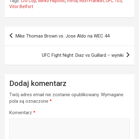
Tags:
Cro Cop
,
Mirko Filipović
,
mma
,
Rich Franklin
,
UFC 103
,
Vitor Belfort
Nawigacja
Mike Thomas Brown vs. Jose Aldo na WEC 44
wpisu
UFC Fight Night: Diaz vs Guillard – wyniki
Dodaj komentarz
Twój adres email nie zostanie opublikowany.
Wymagane
pola są oznaczone
*
Komentarz
*