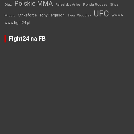
Polskie MMA
Diaz
Ronda Rousey
Rafael dos Anjos
Stipe
UFC
Strikeforce
Tony Ferguson
WMMA
Miocic
Tyron Woodley
www.fight24.pl
Fight24 na FB