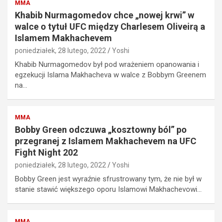
MMA
Khabib Nurmagomedov chce „nowej krwi” w
walce o tytuł UFC między Charlesem Oliveirą a
Islamem Makhachevem
poniedziałek, 28 lutego, 2022
Yoshi
Khabib Nurmagomedov był pod wrażeniem opanowania i
egzekucji Islama Makhacheva w walce z Bobbym Greenem
na…
MMA
Bobby Green odczuwa „kosztowny ból” po
przegranej z Islamem Makhachevem na UFC
Fight Night 202
poniedziałek, 28 lutego, 2022
Yoshi
Bobby Green jest wyraźnie sfrustrowany tym, że nie był w
stanie stawić większego oporu Islamowi Makhachevowi…
MMA