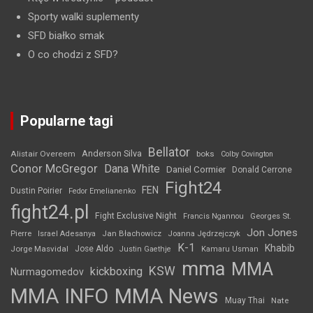
Sporty walki suplementy
SFD białko smak
O co chodzi z SFD?
Popularne tagi
Bellator
Anderson Silva
Alistair Overeem
boks
Colby Covington
Conor McGregor
Dana White
Daniel Cormier
Donald Cerrone
Fight24
FEN
Dustin Poirier
Fedor Emelianenko
fight24.pl
Fight Exclusive Night
Francis Ngannou
Georges St.
Jon Jones
Jan Błachowicz
Pierre
Israel Adesanya
Joanna Jędrzejczyk
K-1
Khabib
Jorge Masvidal
Jose Aldo
Justin Gaethje
Kamaru Usman
mma
MMA
KSW
kickboxing
Nurmagomedov
MMA INFO
MMA News
Muay Thai
Nate