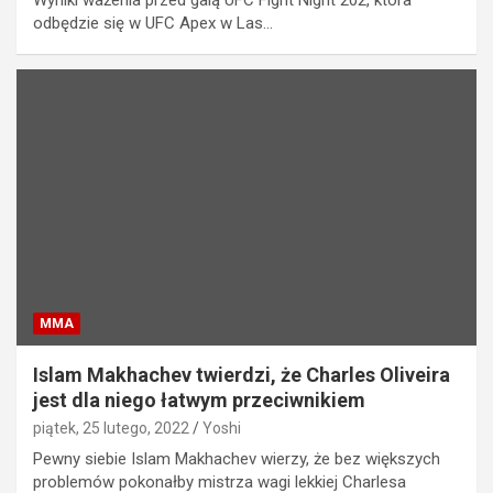
Wyniki ważenia przed galą UFC Fight Night 202, która
odbędzie się w UFC Apex w Las…
MMA
Islam Makhachev twierdzi, że Charles Oliveira
jest dla niego łatwym przeciwnikiem
piątek, 25 lutego, 2022
Yoshi
Pewny siebie Islam Makhachev wierzy, że bez większych
problemów pokonałby mistrza wagi lekkiej Charlesa