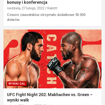
bonusy i konferencja
niedziela, 27 lutego, 2022
Rabittt
Czworo zawodników otrzymało dodatkowe 50 000
dolarów.
WYNIKI GAL
UFC Fight Night 202: Makhachev vs. Green –
wyniki walk