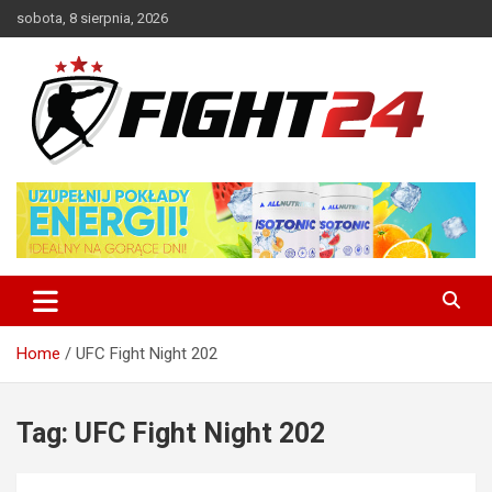
Skip
sobota, 8 sierpnia, 2026
to
content
Polski serwis informacyjny MMA i K-1
FIGHT24.PL – MMA i K-1, UFC
Home
UFC Fight Night 202
Tag:
UFC Fight Night 202