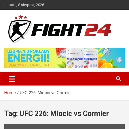
Skip
sobota, 8 sierpnia, 2026
to
content
Polski serwis informacyjny MMA i K-1
FIGHT24.PL – MMA i K-1, UFC
Home
UFC 226: Miocic vs Cormier
Tag:
UFC 226: Miocic vs Cormier