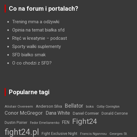
Co na forum i portalach?
Trening mma a odżywki
Opinia na temat białka sfd
Rtęć w kreatynie
– podcast
Sporty walki suplementy
SFD białko smak
O co chodzi z SFD?
Popularne tagi
Bellator
Anderson Silva
Alistair Overeem
boks
Colby Covington
Conor McGregor
Dana White
Daniel Cormier
Donald Cerrone
Fight24
FEN
Dustin Poirier
Fedor Emelianenko
fight24.pl
Fight Exclusive Night
Francis Ngannou
Georges St.