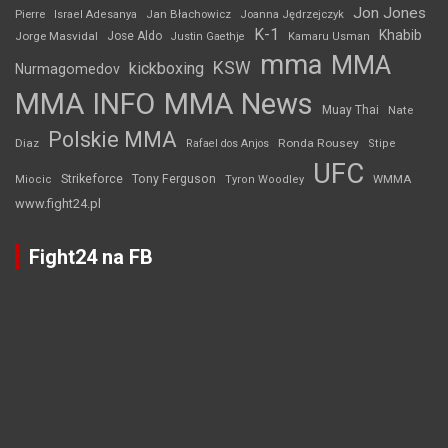
Jon Jones
Jan Błachowicz
Pierre
Israel Adesanya
Joanna Jędrzejczyk
K-1
Khabib
Jorge Masvidal
Jose Aldo
Justin Gaethje
Kamaru Usman
mma
MMA
KSW
kickboxing
Nurmagomedov
MMA INFO
MMA News
Muay Thai
Nate
Polskie MMA
Diaz
Ronda Rousey
Rafael dos Anjos
Stipe
UFC
Strikeforce
Tony Ferguson
WMMA
Miocic
Tyron Woodley
www.fight24.pl
Fight24 na FB