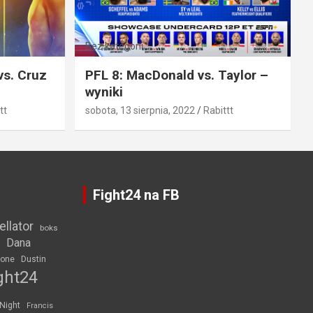
Bez kategorii
vs. Cruz
PFL 8: MacDonald vs. Taylor –
wyniki
tt
sobota, 13 sierpnia, 2022
Rabittt
Fight24 na FB
ellator
boks
Dana
rone
Dustin
ght24
 Night
Francis