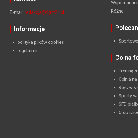
Wspomaganie
Różne
E-mail:
redakcja@fight24.pl
Polecan
Informacje
Sportowe
polityka plików cookies
regulamin
Co na f
Trening 
Opinia na
Rtęć w kr
Sporty wa
SFD biał
O co cho