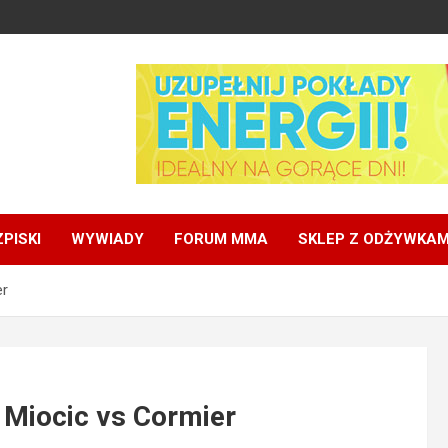
PISKI
WYWIADY
FORUM MMA
SKLEP Z ODŻYWKAM
er
 Miocic vs Cormier