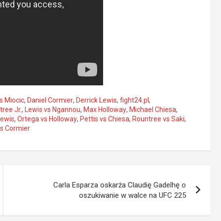
s Miocic
,
Daniel Cormier
,
Derrick Lewis
,
fight24.pl
,
tree Jr.
,
Lewis vs Ngannou
,
Max Holloway
,
Michael Chiesa
,
Lewis
,
Ortega vs Holloway
,
Pettis vs Chiesa
,
Rountree vs Saki
,
vs Cormier
Carla Esparza oskarża Claudię Gadelhę o
oszukiwanie w walce na UFC 225