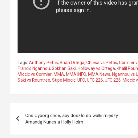
Tags:
Anthony Pettis
,
Brian Ortega
,
Chiesa vs Pettis
,
Cormier v
Francis Ngannou
,
Gokhan Saki
,
Holloway vs Ortega
,
Khalil Roun
Miocic vs Cormier
,
MMA
,
MMA INFO
,
MMA News
,
Ngannou vs 
Saki vs Rountree
,
Stipe Miocic
,
UFC
,
UFC 226
,
UFC 226: Miocic 
Nawigacja
Cris Cyborg chce, aby doszło do walki między
wpisu
Amandą Nunes a Holly Holm