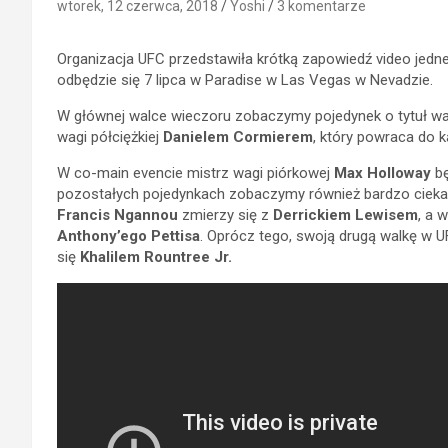
wtorek, 12 czerwca, 2018
Yoshi
3 komentarze
Organizacja UFC przedstawiła krótką zapowiedź video jednej
odbędzie się 7 lipca w Paradise w Las Vegas w Nevadzie.
W głównej walce wieczoru zobaczymy pojedynek o tytuł wag
wagi półciężkiej
Danielem Cormierem
, który powraca do ka
W co-main evencie mistrz wagi piórkowej
Max Holloway
bę
pozostałych pojedynkach zobaczymy również bardzo ciekawe
Francis Ngannou
zmierzy się z
Derrickiem Lewisem
, a 
Anthony’ego Pettisa
. Oprócz tego, swoją drugą walkę w 
się
Khalilem Rountree Jr.