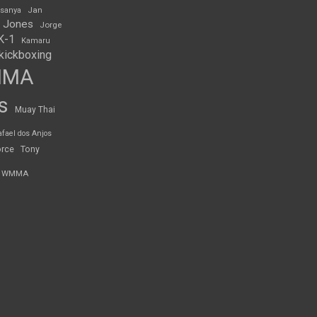
Jan
esanya
 Jones
Jorge
K-1
Kamaru
kickboxing
MMA
s
Muay Thai
afael dos Anjos
orce
Tony
WMMA