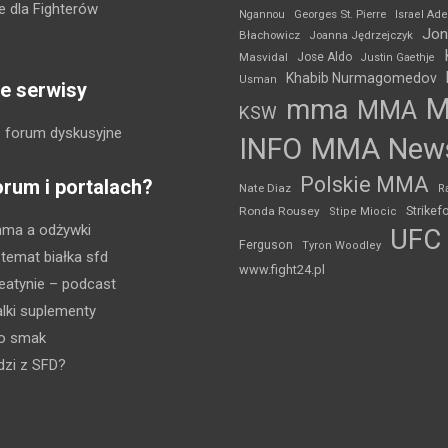
 dla Fighterów
Ngannou
Georges St. Pierre
Israel Ad
Jon
Błachowicz
Joanna Jędrzejczyk
Masvidal
Jose Aldo
Justin Gaethje
Khabib Nurmagomedov
Usman
e serwisy
mma
MMA
KSW
 forum dyskusyjne
INFO
MMA New
Polskie MMA
orum i portalach?
Nate Diaz
R
Strikef
Ronda Rousey
Stipe Miocic
mma a odżywki
UFC
Ferguson
Tyron Woodley
 temat białka sfd
www.fight24.pl
eatynie
– podcast
lki suplementy
ko smak
dzi z SFD?