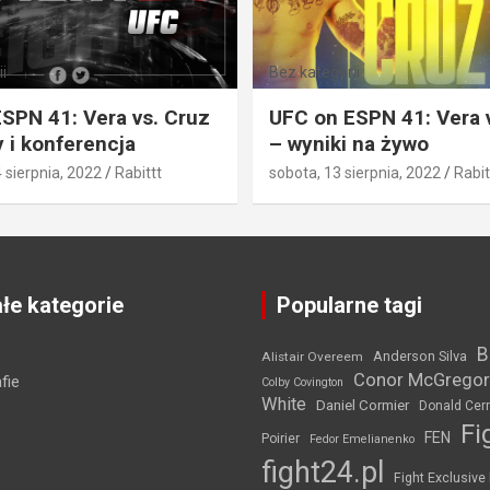
i
Bez kategorii
SPN 41: Vera vs. Cruz
UFC on ESPN 41: Vera 
 i konferencja
– wyniki na żywo
4 sierpnia, 2022
Rabittt
sobota, 13 sierpnia, 2022
Rabit
łe kategorie
Popularne tagi
B
Anderson Silva
Alistair Overeem
Conor McGregor
fie
Colby Covington
White
Daniel Cormier
Donald Cer
Fi
FEN
Poirier
Fedor Emelianenko
fight24.pl
Fight Exclusive