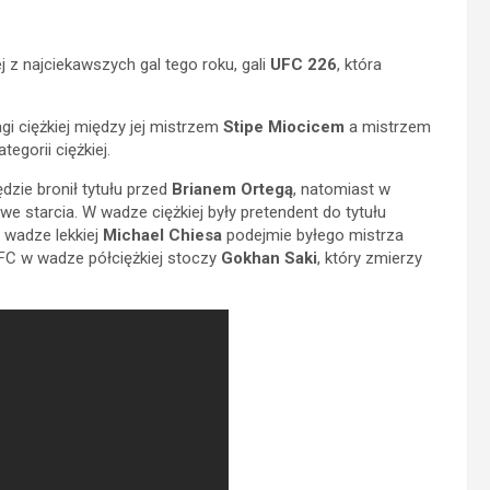
 z najciekawszych gal tego roku, gali
UFC 226
, która
i ciężkiej między jej mistrzem
Stipe Miocicem
a mistrzem
tegorii ciężkiej.
dzie bronił tytułu przed
Brianem Ortegą
, natomiast w
 starcia. W wadze ciężkiej były pretendent do tytułu
w wadze lekkiej
Michael Chiesa
podejmie byłego mistrza
UFC w wadze półciężkiej stoczy
Gokhan Saki
, który zmierzy