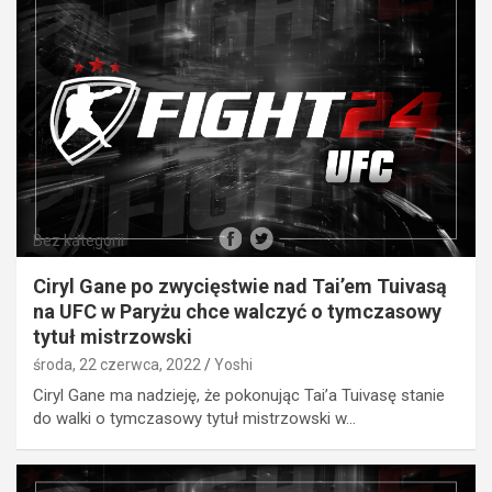
Bez kategorii
Ciryl Gane po zwycięstwie nad Tai’em Tuivasą
na UFC w Paryżu chce walczyć o tymczasowy
tytuł mistrzowski
środa, 22 czerwca, 2022
Yoshi
Ciryl Gane ma nadzieję, że pokonując Tai’a Tuivasę stanie
do walki o tymczasowy tytuł mistrzowski w…