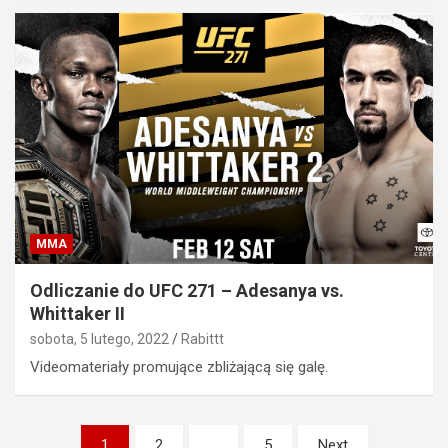
MMA
Odliczanie do UFC 271 – Adesanya vs.
Whittaker II
sobota, 5 lutego, 2022
Rabittt
Videomateriały promujące zbliżającą się galę.
Stronicowanie
1
2
…
5
Next