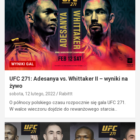
WYNIKI GAL
UFC 271: Adesanya vs. Whittaker II – wyniki na
żywo
sobota, 12 lutego, 2022
Rabittt
O północy polskiego czasu rozpocznie się gala UFC 271.
W walce wieczoru dojdzie do rewanżowego starcia…