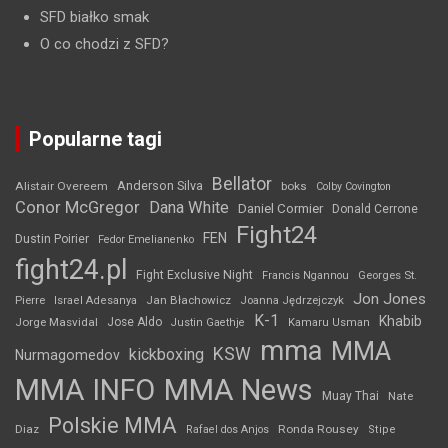
SFD białko smak
O co chodzi z SFD?
Popularne tagi
Bellator
Anderson Silva
Alistair Overeem
boks
Colby Covington
Conor McGregor
Dana White
Daniel Cormier
Donald Cerrone
Fight24
FEN
Dustin Poirier
Fedor Emelianenko
fight24.pl
Fight Exclusive Night
Francis Ngannou
Georges St.
Jon Jones
Jan Błachowicz
Pierre
Israel Adesanya
Joanna Jędrzejczyk
K-1
Khabib
Jorge Masvidal
Jose Aldo
Justin Gaethje
Kamaru Usman
mma
MMA
KSW
kickboxing
Nurmagomedov
MMA INFO
MMA News
Muay Thai
Nate
Polskie MMA
Diaz
Ronda Rousey
Rafael dos Anjos
Stipe