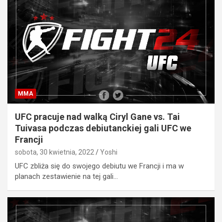
MMA
UFC pracuje nad walką Ciryl Gane vs. Tai
Tuivasa podczas debiutanckiej gali UFC we
Francji
sobota, 30 kwietnia, 2022
Yoshi
UFC zbliża się do swojego debiutu we Francji i ma w
planach zestawienie na tej gali…