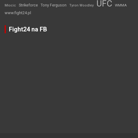
UFC
Strikeforce
Tony Ferguson
WMMA
Miocic
Tyron Woodley
www.fight24.pl
Fight24 na FB