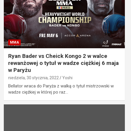
MMA
Ryan Bader vs Cheick Kongo 2 w walce
rewanżowej o tytuł w wadze ciężkiej 6 maja
w Paryżu
niedziela, 30 stycznia, 2022
Yoshi
Bellator wraca do Paryża z walką o tytuł mistrzowski w
wadze ciężkiej w której po raz…