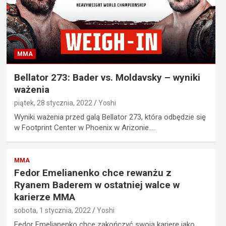
MMA
Bellator 273: Bader vs. Moldavsky – wyniki
ważenia
piątek, 28 stycznia, 2022
Yoshi
Wyniki ważenia przed galą Bellator 273, która odbędzie się
w Footprint Center w Phoenix w Arizonie.…
MMA
Fedor Emelianenko chce rewanżu z
Ryanem Baderem w ostatniej walce w
karierze MMA
sobota, 1 stycznia, 2022
Yoshi
Fedor Emelianenko chce zakończyć swoją karierę jako