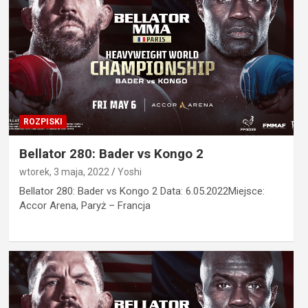
ROZPISKI
Bellator 280: Bader vs Kongo 2
wtorek, 3 maja, 2022
Yoshi
Bellator 280: Bader vs Kongo 2 Data: 6.05.2022Miejsce:
Accor Arena, Paryż – Francja