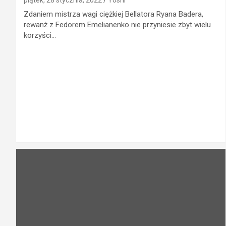
piątek, 28 stycznia, 2022
Yoshi
Zdaniem mistrza wagi ciężkiej Bellatora Ryana Badera,
rewanż z Fedorem Emelianenko nie przyniesie zbyt wielu
korzyści…