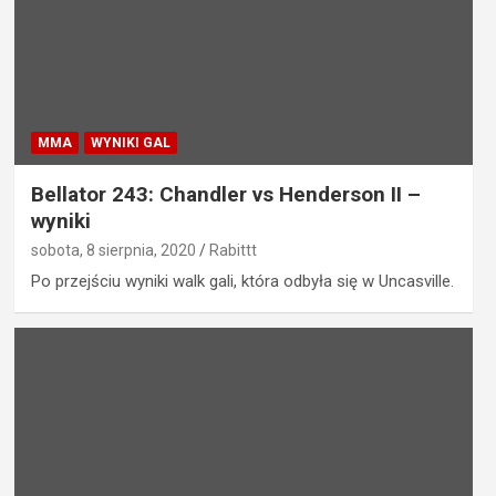
MMA
WYNIKI GAL
Bellator 243: Chandler vs Henderson II –
wyniki
sobota, 8 sierpnia, 2020
Rabittt
Po przejściu wyniki walk gali, która odbyła się w Uncasville.