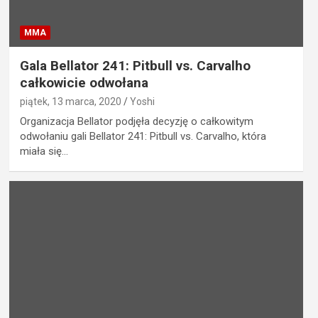
MMA
Gala Bellator 241: Pitbull vs. Carvalho
całkowicie odwołana
piątek, 13 marca, 2020
Yoshi
Organizacja Bellator podjęła decyzję o całkowitym
odwołaniu gali Bellator 241: Pitbull vs. Carvalho, która
miała się…