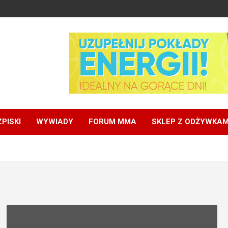
PISKI
WYWIADY
FORUM MMA
SKLEP Z ODŻYWKAM