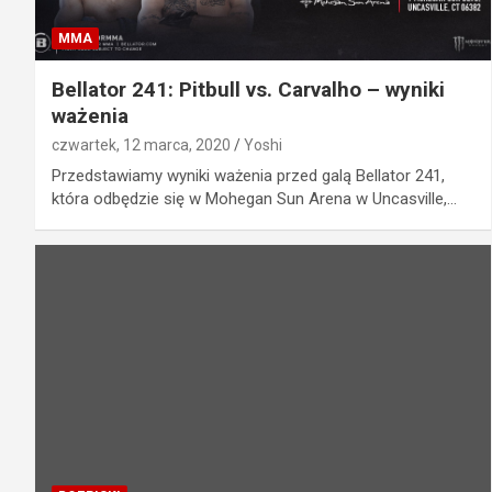
MMA
Bellator 241: Pitbull vs. Carvalho – wyniki
ważenia
czwartek, 12 marca, 2020
Yoshi
Przedstawiamy wyniki ważenia przed galą Bellator 241,
która odbędzie się w Mohegan Sun Arena w Uncasville,…