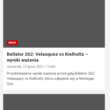
MMA
Bellator 262: Velasquez vs Kielholtz –
wyniki ważenia
czwartek, 15 lipca, 2021
Yoshi
Przedstawiamy wyniki ważenia przed galą Bellator 262:
Velasquez vs Kielholtz, która odbędzie się w Mohegan
Sun…