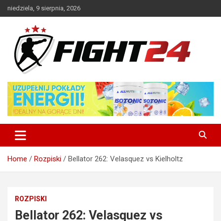
Skip
niedziela, 9 sierpnia, 2026
to
content
Polski serwis informacyjny MMA i K-1
FIGHT24.PL – MMA i K-1, UFC
Home
Rozpiski
Bellator 262: Velasquez vs Kielholtz
ROZPISKI
Bellator 262: Velasquez vs