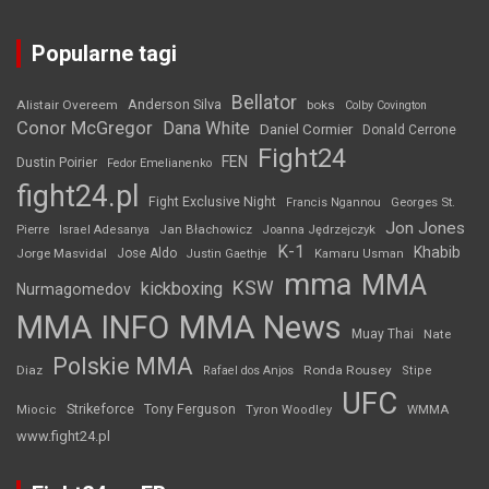
Popularne tagi
Bellator
Anderson Silva
Alistair Overeem
boks
Colby Covington
Conor McGregor
Dana White
Daniel Cormier
Donald Cerrone
Fight24
FEN
Dustin Poirier
Fedor Emelianenko
fight24.pl
Fight Exclusive Night
Francis Ngannou
Georges St.
Jon Jones
Jan Błachowicz
Pierre
Israel Adesanya
Joanna Jędrzejczyk
K-1
Khabib
Jorge Masvidal
Jose Aldo
Justin Gaethje
Kamaru Usman
mma
MMA
KSW
kickboxing
Nurmagomedov
MMA INFO
MMA News
Muay Thai
Nate
Polskie MMA
Diaz
Ronda Rousey
Rafael dos Anjos
Stipe
UFC
Strikeforce
Tony Ferguson
WMMA
Miocic
Tyron Woodley
www.fight24.pl