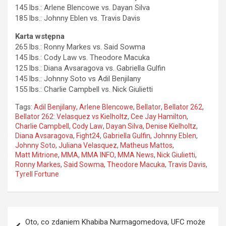
145 lbs.: Arlene Blencowe vs. Dayan Silva
185 lbs.: Johnny Eblen vs. Travis Davis
Karta wstępna
265 lbs.: Ronny Markes vs. Said Sowma
145 lbs.: Cody Law vs. Theodore Macuka
125 lbs.: Diana Avsaragova vs. Gabriella Gulfin
145 lbs.: Johnny Soto vs Adil Benjilany
155 lbs.: Charlie Campbell vs. Nick Giulietti
Tags:
Adil Benjilany
,
Arlene Blencowe
,
Bellator
,
Bellator 262
,
Bellator 262: Velasquez vs Kielholtz
,
Cee Jay Hamilton
,
Charlie Campbell
,
Cody Law
,
Dayan Silva
,
Denise Kielholtz
,
Diana Avsaragova
,
Fight24
,
Gabriella Gulfin
,
Johnny Eblen
,
Johnny Soto
,
Juliana Velasquez
,
Matheus Mattos
,
Matt Mitrione
,
MMA
,
MMA INFO
,
MMA News
,
Nick Giulietti
,
Ronny Markes
,
Said Sowma
,
Theodore Macuka
,
Travis Davis
,
Tyrell Fortune
Nawigacja
Oto, co zdaniem Khabiba Nurmagomedova, UFC może