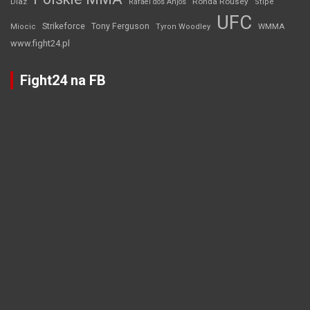
Diaz
Ronda Rousey
Rafael dos Anjos
Stipe
UFC
Strikeforce
Tony Ferguson
WMMA
Miocic
Tyron Woodley
www.fight24.pl
Fight24 na FB