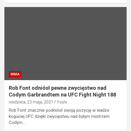
MMA
Rob Font odniósł pewne zwycięstwo nad
Codym Garbrandtem na UFC Fight Night 188
niedziela, 23 maja, 2021
Yoshi
Rob Font znacznie podniósł swoją pozycję w wadze
koguciej UFC dzięki zwycięstwu nad byłym mistrzem
Codym…