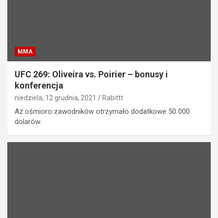
MMA
UFC 269: Oliveira vs. Poirier – bonusy i
konferencja
niedziela, 12 grudnia, 2021
Rabittt
Aż ośmioro zawodników otrzymało dodatkowe 50 000
dolarów.