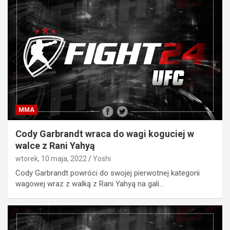
MMA
Cody Garbrandt wraca do wagi koguciej w
walce z Rani Yahyą
wtorek, 10 maja, 2022
Yoshi
Cody Garbrandt powróci do swojej pierwotnej kategorii
wagowej wraz z walką z Rani Yahyą na gali…