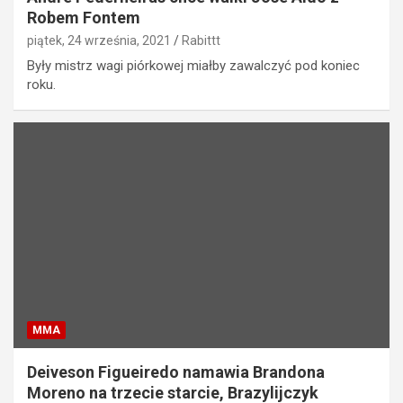
Robem Fontem
piątek, 24 września, 2021
Rabittt
Były mistrz wagi piórkowej miałby zawalczyć pod koniec
roku.
MMA
Deiveson Figueiredo namawia Brandona
Moreno na trzecie starcie, Brazylijczyk