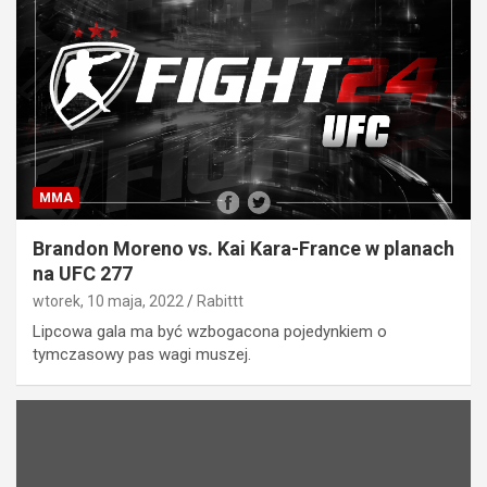
MMA
Brandon Moreno vs. Kai Kara-France w planach
na UFC 277
wtorek, 10 maja, 2022
Rabittt
Lipcowa gala ma być wzbogacona pojedynkiem o
tymczasowy pas wagi muszej.