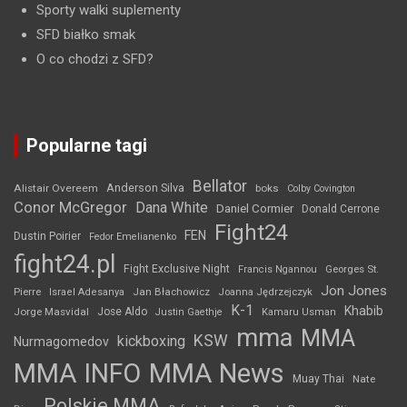
Sporty walki suplementy
SFD białko smak
O co chodzi z SFD?
Popularne tagi
Bellator
Anderson Silva
Alistair Overeem
boks
Colby Covington
Conor McGregor
Dana White
Daniel Cormier
Donald Cerrone
Fight24
FEN
Dustin Poirier
Fedor Emelianenko
fight24.pl
Fight Exclusive Night
Francis Ngannou
Georges St.
Jon Jones
Jan Błachowicz
Pierre
Israel Adesanya
Joanna Jędrzejczyk
K-1
Khabib
Jorge Masvidal
Jose Aldo
Justin Gaethje
Kamaru Usman
mma
MMA
KSW
kickboxing
Nurmagomedov
MMA INFO
MMA News
Muay Thai
Nate
Polskie MMA