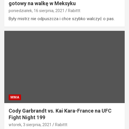
gotowy na walkę w Meksyku
poniedziałek, 16 sierpnia, 2021
Rabittt
Były mistrz nie odpuszcza i chce szybko walczyć o pas.
MMA
Cody Garbrandt vs. Kai Kara-France na UFC
Fight Night 199
wtorek, 3 sierpnia, 2021
Rabittt