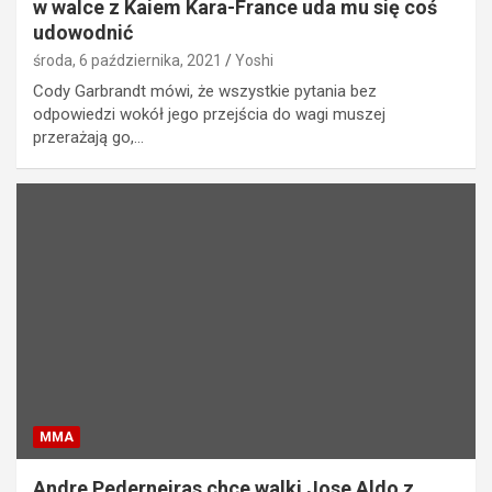
w walce z Kaiem Kara-France uda mu się coś
udowodnić
środa, 6 października, 2021
Yoshi
Cody Garbrandt mówi, że wszystkie pytania bez
odpowiedzi wokół jego przejścia do wagi muszej
przerażają go,…
MMA
Andre Pederneiras chce walki Jose Aldo z