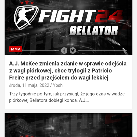
MMA
A.J. McKee zmienia zdanie w sprawie odejścia
z wagi piórkowej, chce trylogii z Patricio
Freire przed przejściem do wagi lekkiej
środa, 11 maja, 2022
Yoshi
Trzy tygodnie po tym, jak przysiągł, że jego czas w wadze
piórkowej Bellatora dobiegł końca, A.J.…