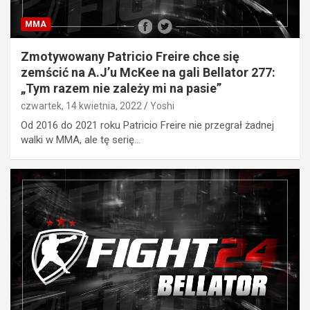
MMA
Zmotywowany Patricio Freire chce się
zemścić na A.J’u McKee na gali Bellator 277:
„Tym razem nie zależy mi na pasie”
czwartek, 14 kwietnia, 2022
Yoshi
Od 2016 do 2021 roku Patricio Freire nie przegrał żadnej
walki w MMA, ale tę serię…