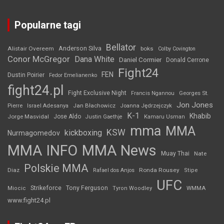
Popularne tagi
Bellator
Anderson Silva
Alistair Overeem
boks
Colby Covington
Conor McGregor
Dana White
Daniel Cormier
Donald Cerrone
Fight24
FEN
Dustin Poirier
Fedor Emelianenko
fight24.pl
Fight Exclusive Night
Francis Ngannou
Georges St.
Jon Jones
Jan Błachowicz
Pierre
Israel Adesanya
Joanna Jędrzejczyk
K-1
Khabib
Jorge Masvidal
Jose Aldo
Justin Gaethje
Kamaru Usman
mma
MMA
KSW
kickboxing
Nurmagomedov
MMA INFO
MMA News
Muay Thai
Nate
Polskie MMA
Diaz
Ronda Rousey
Rafael dos Anjos
Stipe
UFC
Strikeforce
Tony Ferguson
WMMA
Miocic
Tyron Woodley
www.fight24.pl