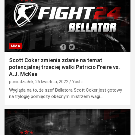
MMA
Scott Coker zmienia zdanie na temat
potencjalnej trzeciej walki Patricio Freire vs.
A.J. McKee
poniedziałek, 25 kwietnia, 2022
Yoshi
Wygląda na to, że szef Bellatora Scott Coker jest gotowy
na trylogię pomiędzy obecnym mistrzem wagi…