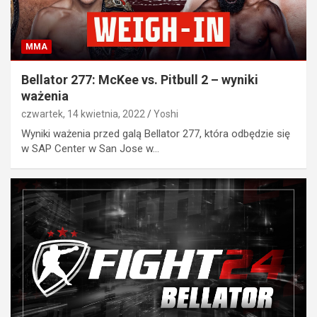
MMA
Bellator 277: McKee vs. Pitbull 2 – wyniki
ważenia
czwartek, 14 kwietnia, 2022
Yoshi
Wyniki ważenia przed galą Bellator 277, która odbędzie się
w SAP Center w San Jose w…