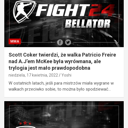
MMA
Scott Coker twierdzi, że walka Patricio Freire
nad A.J’em McKee była wyrównana, ale
trylogia jest mało prawdopodobna
niedziela, 17 kwietnia, 2022
Yoshi
W ostatnich latach, jeśli para mistrzów miała wygrane w
walkach przeciwko sobie, to można było spodziewać…