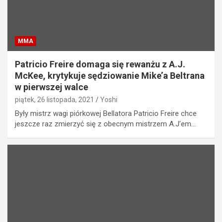
MMA
Patricio Freire domaga się rewanżu z A.J.
McKee, krytykuje sędziowanie Mike’a Beltrana
w pierwszej walce
piątek, 26 listopada, 2021
Yoshi
Były mistrz wagi piórkowej Bellatora Patricio Freire chce
jeszcze raz zmierzyć się z obecnym mistrzem A.J’em…