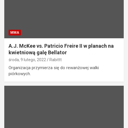
MMA
A.J. McKee vs. Patricio Freire II w planach na
kwietniową galę Bellator
środa, 9 lutego, 2022
Rabittt
Organizacja przymierza się do rewanżowej walki
piórkowych.