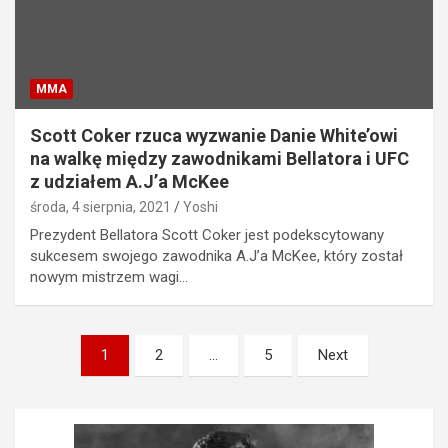
MMA
Scott Coker rzuca wyzwanie Danie White’owi
na walkę między zawodnikami Bellatora i UFC
z udziałem A.J’a McKee
środa, 4 sierpnia, 2021
Yoshi
Prezydent Bellatora Scott Coker jest podekscytowany
sukcesem swojego zawodnika A.J’a McKee, który został
nowym mistrzem wagi…
Stronicowanie
1
2
…
5
Next
wpisów