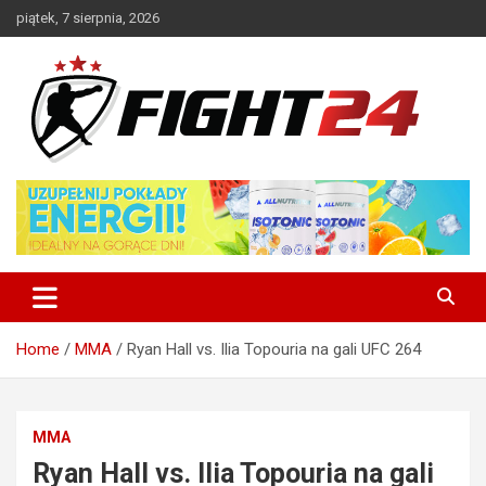
Skip
piątek, 7 sierpnia, 2026
to
content
Polski serwis informacyjny MMA i K-1
FIGHT24.PL – MMA i K-1, UFC
Home
MMA
Ryan Hall vs. Ilia Topouria na gali UFC 264
MMA
Ryan Hall vs. Ilia Topouria na gali