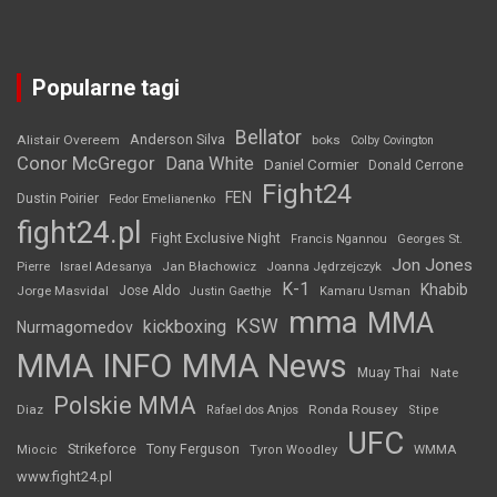
Popularne tagi
Bellator
Anderson Silva
Alistair Overeem
boks
Colby Covington
Conor McGregor
Dana White
Daniel Cormier
Donald Cerrone
Fight24
FEN
Dustin Poirier
Fedor Emelianenko
fight24.pl
Fight Exclusive Night
Francis Ngannou
Georges St.
Jon Jones
Jan Błachowicz
Pierre
Israel Adesanya
Joanna Jędrzejczyk
K-1
Khabib
Jorge Masvidal
Jose Aldo
Justin Gaethje
Kamaru Usman
mma
MMA
KSW
kickboxing
Nurmagomedov
MMA INFO
MMA News
Muay Thai
Nate
Polskie MMA
Diaz
Ronda Rousey
Rafael dos Anjos
Stipe
UFC
Strikeforce
Tony Ferguson
WMMA
Miocic
Tyron Woodley
www.fight24.pl