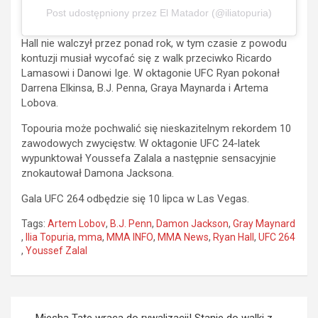
Post udostępniony przez El Matador (@iliatopuria)
Hall nie walczył przez ponad rok, w tym czasie z powodu
kontuzji musiał wycofać się z walk przeciwko Ricardo
Lamasowi i Danowi Ige. W oktagonie UFC Ryan pokonał
Darrena Elkinsa, B.J. Penna, Graya Maynarda i Artema
Lobova.
Topouria może pochwalić się nieskazitelnym rekordem 10
zawodowych zwycięstw. W oktagonie UFC 24-latek
wypunktował Youssefa Zalala a następnie sensacyjnie
znokautował Damona Jacksona.
Gala UFC 264 odbędzie się 10 lipca w Las Vegas.
Tags:
Artem Lobov
,
B.J. Penn
,
Damon Jackson
,
Gray Maynard
,
Ilia Topuria
,
mma
,
MMA INFO
,
MMA News
,
Ryan Hall
,
UFC 264
,
Youssef Zalal
Nawigacja