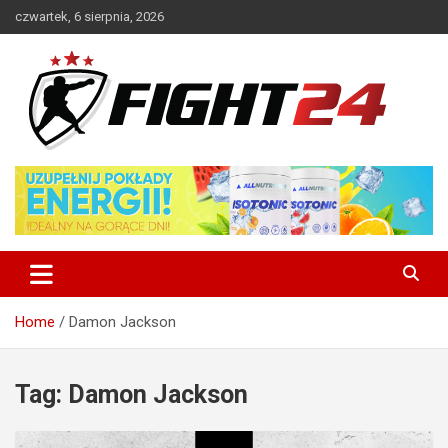
Skip
czwartek, 6 sierpnia, 2026
to
content
Polski serwis informacyjny MMA i K-1
FIGHT24.PL – MMA i K-1, UFC
Home
Damon Jackson
Tag:
Damon Jackson