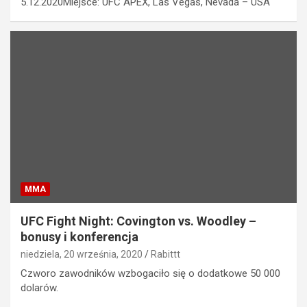
5.12.2020Miejsce: UFC APEX, Las Vegas, Nevada – USA
MMA
UFC Fight Night: Covington vs. Woodley –
bonusy i konferencja
niedziela, 20 września, 2020
Rabittt
Czworo zawodników wzbogaciło się o dodatkowe 50 000
dolarów.