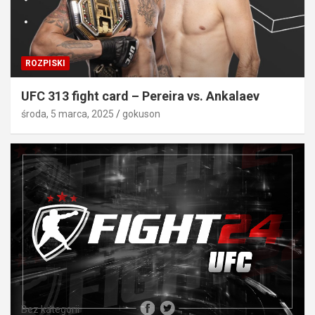
ROZPISKI
UFC 313 fight card – Pereira vs. Ankalaev
środa, 5 marca, 2025
gokuson
Bez kategorii