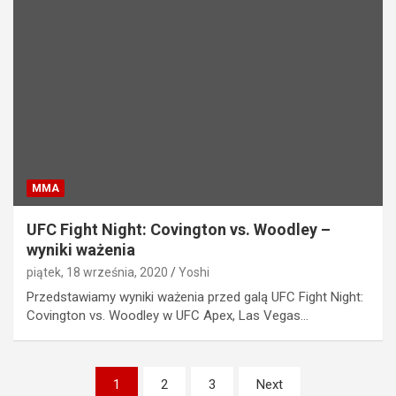
MMA
UFC Fight Night: Covington vs. Woodley –
wyniki ważenia
piątek, 18 września, 2020
Yoshi
Przedstawiamy wyniki ważenia przed galą UFC Fight Night:
Covington vs. Woodley w UFC Apex, Las Vegas…
Stronicowanie
1
2
3
Next