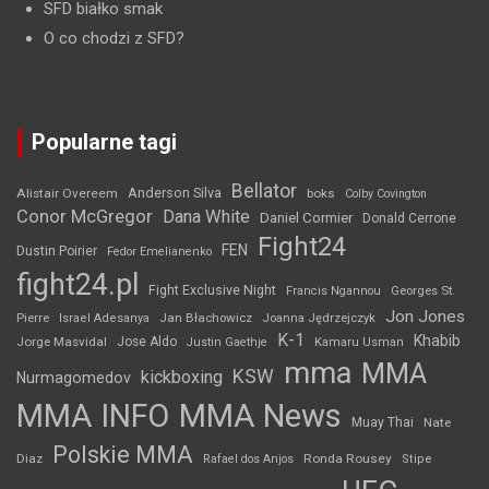
SFD białko smak
O co chodzi z SFD?
Popularne tagi
Bellator
Anderson Silva
Alistair Overeem
boks
Colby Covington
Conor McGregor
Dana White
Daniel Cormier
Donald Cerrone
Fight24
FEN
Dustin Poirier
Fedor Emelianenko
fight24.pl
Fight Exclusive Night
Francis Ngannou
Georges St.
Jon Jones
Jan Błachowicz
Pierre
Israel Adesanya
Joanna Jędrzejczyk
K-1
Khabib
Jorge Masvidal
Jose Aldo
Justin Gaethje
Kamaru Usman
mma
MMA
KSW
kickboxing
Nurmagomedov
MMA INFO
MMA News
Muay Thai
Nate
Polskie MMA
Diaz
Ronda Rousey
Rafael dos Anjos
Stipe