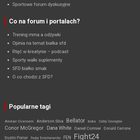
Sportowe forum dyskusyjne
Co na forum i portalach?
Trening mma a odżywki
Opinia na temat białka sfd
Rtęć w kreatynie
– podcast
Sporty walki suplementy
SFD białko smak
O co chodzi z SFD?
Popularne tagi
Bellator
Anderson Silva
Alistair Overeem
boks
Colby Covington
Conor McGregor
Dana White
Daniel Cormier
Donald Cerrone
Fight24
FEN
Dustin Poirier
Fedor Emelianenko