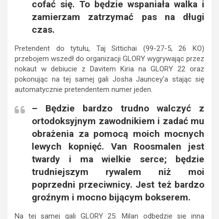
cofać się. To będzie wspaniała walka i
zamierzam zatrzymać pas na długi
czas.
Pretendent do tytułu, Taj Sittichai (99-27-5, 26 KO)
przebojem wszedł do organizacji GLORY wygrywając przez
nokaut w debiucie z Davitem Kiria na GLORY 22 oraz
pokonując na tej samej gali Josha Jauncey’a stając się
automatycznie pretendentem numer jeden.
– Będzie bardzo trudno walczyć z
ortodoksyjnym zawodnikiem i zadać mu
obrażenia za pomocą moich mocnych
lewych kopnięć. Van Roosmalen jest
twardy i ma wielkie serce; będzie
trudniejszym rywalem niż moi
poprzedni przeciwnicy. Jest też bardzo
groźnym i mocno bijącym bokserem.
Na tej samej gali GLORY 25: Milan odbędzie się inna