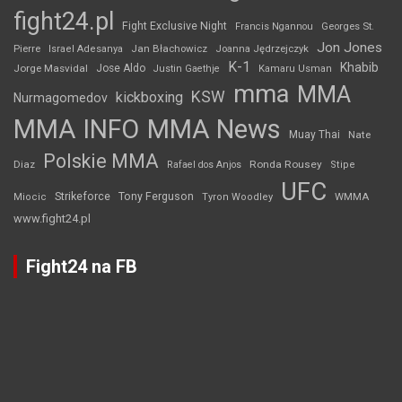
fight24.pl
Fight Exclusive Night
Francis Ngannou
Georges St.
Jon Jones
Jan Błachowicz
Pierre
Israel Adesanya
Joanna Jędrzejczyk
K-1
Khabib
Jorge Masvidal
Jose Aldo
Justin Gaethje
Kamaru Usman
mma
MMA
KSW
kickboxing
Nurmagomedov
MMA INFO
MMA News
Muay Thai
Nate
Polskie MMA
Diaz
Ronda Rousey
Rafael dos Anjos
Stipe
UFC
Strikeforce
Tony Ferguson
WMMA
Miocic
Tyron Woodley
www.fight24.pl
Fight24 na FB