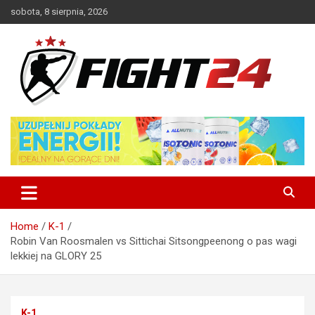
Skip
sobota, 8 sierpnia, 2026
to
content
Polski serwis informacyjny MMA i K-1
FIGHT24.PL – MMA i K-1, UFC
Home
K-1
Robin Van Roosmalen vs Sittichai Sitsongpeenong o pas wagi
lekkiej na GLORY 25
K-1