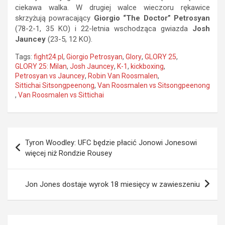
ciekawa walka. W drugiej walce wieczoru rękawice
skrzyżują powracający
Giorgio “The Doctor” Petrosyan
(78-2-1, 35 KO) i 22-letnia wschodząca gwiazda
Josh
Jauncey
(23-5, 12 KO).
Tags:
fight24.pl
,
Giorgio Petrosyan
,
Glory
,
GLORY 25
,
GLORY 25: Milan
,
Josh Jauncey
,
K-1
,
kickboxing
,
Petrosyan vs Jauncey
,
Robin Van Roosmalen
,
Sittichai Sitsongpeenong
,
Van Roosmalen vs Sitsongpeenong
,
Van Roosmalen vs Sittichai
Nawigacja
Tyron Woodley: UFC będzie płacić Jonowi Jonesowi
wpisu
więcej niż Rondzie Rousey
Jon Jones dostaje wyrok 18 miesięcy w zawieszeniu