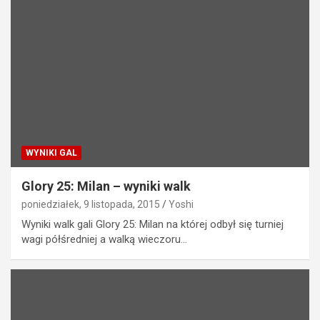
WYNIKI GAL
Glory 25: Milan – wyniki walk
poniedziałek, 9 listopada, 2015
Yoshi
Wyniki walk gali Glory 25: Milan na której odbył się turniej
wagi półśredniej a walką wieczoru…