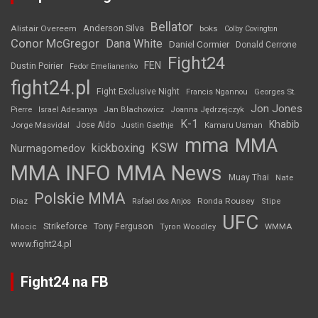
Bellator
Anderson Silva
Alistair Overeem
boks
Colby Covington
Conor McGregor
Dana White
Daniel Cormier
Donald Cerrone
Fight24
FEN
Dustin Poirier
Fedor Emelianenko
fight24.pl
Fight Exclusive Night
Francis Ngannou
Georges St.
Jon Jones
Jan Błachowicz
Pierre
Israel Adesanya
Joanna Jędrzejczyk
K-1
Khabib
Jorge Masvidal
Jose Aldo
Justin Gaethje
Kamaru Usman
mma
MMA
KSW
kickboxing
Nurmagomedov
MMA INFO
MMA News
Muay Thai
Nate
Polskie MMA
Diaz
Ronda Rousey
Rafael dos Anjos
Stipe
UFC
Strikeforce
Tony Ferguson
WMMA
Miocic
Tyron Woodley
www.fight24.pl
Fight24 na FB