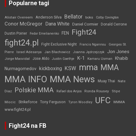
Popularne tagi
Bellator
Anderson Silva
Alistair Overeem
boks
Colby Covington
Conor McGregor
Dana White
Daniel Cormier
Donald Cerrone
Fight24
FEN
Dustin Poirier
Fedor Emelianenko
fight24.pl
Fight Exclusive Night
Francis Ngannou
Georges St.
Jon Jones
Jan Błachowicz
Pierre
Israel Adesanya
Joanna Jędrzejczyk
K-1
Khabib
Jorge Masvidal
Jose Aldo
Justin Gaethje
Kamaru Usman
mma
MMA
KSW
kickboxing
Nurmagomedov
MMA INFO
MMA News
Muay Thai
Nate
Polskie MMA
Diaz
Ronda Rousey
Rafael dos Anjos
Stipe
UFC
Strikeforce
Tony Ferguson
WMMA
Miocic
Tyron Woodley
www.fight24.pl
Fight24 na FB