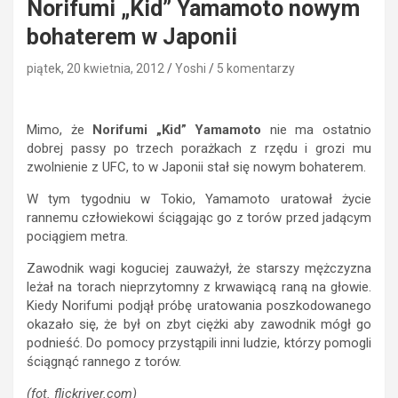
Norifumi „Kid” Yamamoto nowym
bohaterem w Japonii
piątek, 20 kwietnia, 2012
Yoshi
5 komentarzy
Mimo, że
Norifumi „Kid” Yamamoto
nie ma ostatnio
dobrej passy po trzech porażkach z rzędu i grozi mu
zwolnienie z UFC, to w Japonii stał się nowym bohaterem.
W tym tygodniu w Tokio, Yamamoto uratował życie
rannemu człowiekowi ściągając go z torów przed jadącym
pociągiem metra.
Zawodnik wagi koguciej zauważył, że starszy mężczyzna
leżał na torach nieprzytomny z krwawiącą raną na głowie.
Kiedy Norifumi podjął próbę uratowania poszkodowanego
okazało się, że był on zbyt ciężki aby zawodnik mógł go
podnieść. Do pomocy przystąpili inni ludzie, którzy pomogli
ściągnąć rannego z torów.
(fot. flickriver.com)