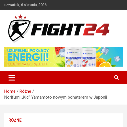
Skip
czwartek, 6 sierpnia, 2026
to
content
Polski serwis informacyjny MMA i K-1
FIGHT24.PL – MMA i K-1, UFC
Home
Różne
Norifumi „Kid” Yamamoto nowym bohaterem w Japonii
RÓŻNE