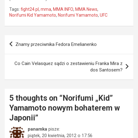
Tags:
fight24.pl
,
mma
,
MMA INFO
,
MMA News
,
Norifumi Kid Yamamoto
,
Norifumi Yamamoto
,
UFC
Nawigacja
Znamy przeciwnika Fedora Emelianenko
wpisu
Co Cain Velasquez sądzi o zestawieniu Franka Mira z
dos Santosem?
5 thoughts on “
Norifumi „Kid”
Yamamoto nowym bohaterem w
Japonii
”
panamka
pisze:
piątek, 20 kwietnia, 2012 o 17:56