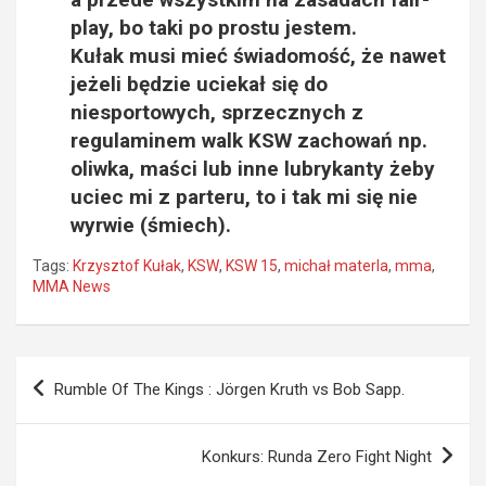
play, bo taki po prostu jestem.
Kułak musi mieć świadomość, że nawet
jeżeli będzie uciekał się do
niesportowych, sprzecznych z
regulaminem walk KSW zachowań np.
oliwka, maści lub inne lubrykanty żeby
uciec mi z parteru, to i tak mi się nie
wyrwie (śmiech).
Tags:
Krzysztof Kułak
,
KSW
,
KSW 15
,
michał materla
,
mma
,
MMA News
Nawigacja
Rumble Of The Kings : Jörgen Kruth vs Bob Sapp.
wpisu
Konkurs: Runda Zero Fight Night