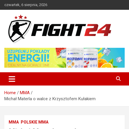
Skip
czwartek, 6 sierpnia, 2026
to
content
Polski serwis informacyjny MMA i K-1
FIGHT24.PL – MMA i K-1, UFC
Home
MMA
Michał Materla o walce z Krzysztofem Kułakiem
MMA
POLSKIE MMA