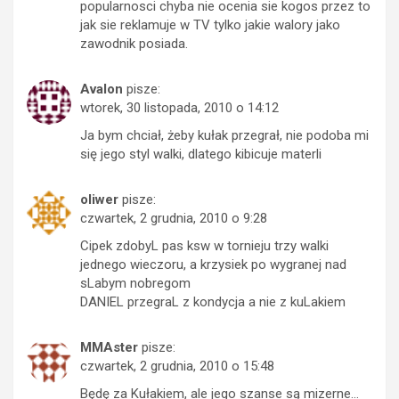
popularnosci chyba nie ocenia sie kogos przez to
jak sie reklamuje w TV tylko jakie walory jako
zawodnik posiada.
Avalon
pisze:
wtorek, 30 listopada, 2010 o 14:12
Ja bym chciał, żeby kułak przegrał, nie podoba mi
się jego styl walki, dlatego kibicuje materli
oliwer
pisze:
czwartek, 2 grudnia, 2010 o 9:28
Cipek zdobyL pas ksw w tornieju trzy walki
jednego wieczoru, a krzysiek po wygranej nad
sLabym nobregom
DANIEL przegraL z kondycja a nie z kuLakiem
MMAster
pisze:
czwartek, 2 grudnia, 2010 o 15:48
Będę za Kułakiem, ale jego szanse są mizerne…