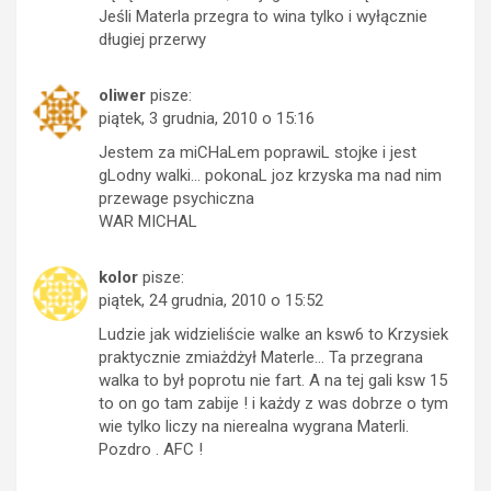
Jeśli Materla przegra to wina tylko i wyłącznie
długiej przerwy
oliwer
pisze:
piątek, 3 grudnia, 2010 o 15:16
Jestem za miCHaLem poprawiL stojke i jest
gLodny walki… pokonaL joz krzyska ma nad nim
przewage psychiczna
WAR MICHAL
kolor
pisze:
piątek, 24 grudnia, 2010 o 15:52
Ludzie jak widzieliście walke an ksw6 to Krzysiek
praktycznie zmiażdżył Materle… Ta przegrana
walka to był poprotu nie fart. A na tej gali ksw 15
to on go tam zabije ! i każdy z was dobrze o tym
wie tylko liczy na nierealna wygrana Materli.
Pozdro . AFC !