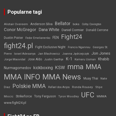
Popularne tagi
Bellator
Anderson Silva
Alistair Overeem
boks
Colby Covington
Conor McGregor
Dana White
Daniel Cormier
Donald Cerrone
Fight24
FEN
Dustin Poirier
Fedor Emelianenko
fight24.pl
Fight Exclusive Night
Francis Ngannou
Georges St.
Jon Jones
Jan Błachowicz
Pierre
Israel Adesanya
Joanna Jędrzejczyk
K-1
Khabib
Jorge Masvidal
Jose Aldo
Justin Gaethje
Kamaru Usman
mma
MMA
KSW
kickboxing
Nurmagomedov
MMA INFO
MMA News
Muay Thai
Nate
Polskie MMA
Diaz
Ronda Rousey
Rafael dos Anjos
Stipe
UFC
Strikeforce
Tony Ferguson
WMMA
Miocic
Tyron Woodley
www.fight24.pl