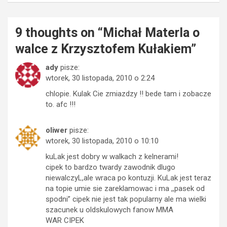
9 thoughts on “
Michał Materla o
walce z Krzysztofem Kułakiem
”
ady
pisze:
wtorek, 30 listopada, 2010 o 2:24
chlopie. Kulak Cie zmiazdzy !! bede tam i zobacze
to. afc !!!
oliwer
pisze:
wtorek, 30 listopada, 2010 o 10:10
kuLak jest dobry w walkach z kelnerami!
cipek to bardzo twardy zawodnik dlugo
niewalczyL,ale wraca po kontuzji. KuLak jest teraz
na topie umie sie zareklamowac i ma ,,pasek od
spodni” cipek nie jest tak popularny ale ma wielki
szacunek u oldskulowych fanow MMA
WAR CIPEK