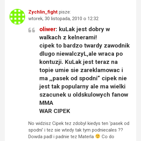
Zychlin_fight
pisze:
wtorek, 30 listopada, 2010 o 12:32
oliwer
: kuLak jest dobry w
walkach z kelnerami!
cipek to bardzo twardy zawodnik
dlugo niewalczyL,ale wraca po
kontuzji. KuLak jest teraz na
topie umie sie zareklamowac i
ma ,,pasek od spodni” cipek nie
jest tak popularny ale ma wielki
szacunek u oldskulowych fanow
MMA
WAR CIPEK
No widzisz Cipek tez zdobyl kiedys ten 'pasek od
spodni’ i tez sie wtedy tak tym podniecales ??
Dowda padl i padnie tez Materla
Co do