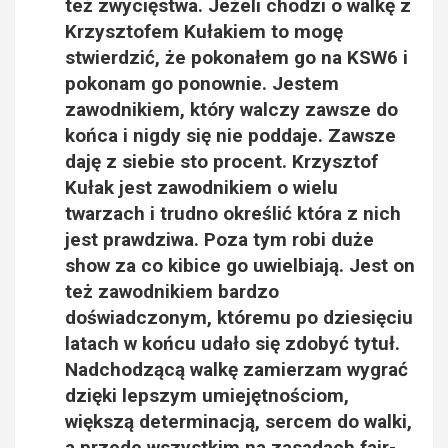
też zwycięstwa. Jeżeli chodzi o walkę z
Krzysztofem Kułakiem to mogę
stwierdzić, że pokonałem go na KSW6 i
pokonam go ponownie. Jestem
zawodnikiem, który walczy zawsze do
końca i nigdy się nie poddaje. Zawsze
daję z siebie sto procent. Krzysztof
Kułak jest zawodnikiem o wielu
twarzach i trudno określić która z nich
jest prawdziwa. Poza tym robi duże
show za co kibice go uwielbiają. Jest on
też zawodnikiem bardzo
doświadczonym, któremu po dziesięciu
latach w końcu udało się zdobyć tytuł.
Nadchodzącą walkę zamierzam wygrać
dzięki lepszym umiejętnościom,
większą determinacją, sercem do walki,
a przede wszystkim na zasadach fair-