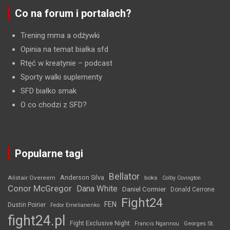
Co na forum i portalach?
Trening mma a odżywki
Opinia na temat białka sfd
Rtęć w kreatynie
– podcast
Sporty walki suplementy
SFD białko smak
O co chodzi z SFD?
Popularne tagi
Bellator
Anderson Silva
Alistair Overeem
boks
Colby Covington
Conor McGregor
Dana White
Daniel Cormier
Donald Cerrone
Fight24
FEN
Dustin Poirier
Fedor Emelianenko
fight24.pl
Fight Exclusive Night
Francis Ngannou
Georges St.