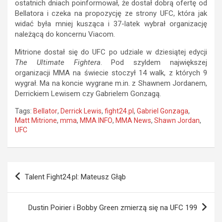
ostatnich dniach poinformował, że dostał dobrą ofertę od
Bellatora i czeka na propozycję ze strony UFC, która jak
widać była mniej kusząca i 37-latek wybrał organizację
należącą do koncernu Viacom.
Mitrione dostał się do UFC po udziale w dziesiątej edycji
The Ultimate Fightera
. Pod szyldem największej
organizacji MMA na świecie stoczył 14 walk, z których 9
wygrał. Ma na koncie wygrane m.in. z Shawnem Jordanem,
Derrickiem Lewisem czy Gabrielem Gonzagą.
Tags:
Bellator
,
Derrick Lewis
,
fight24.pl
,
Gabriel Gonzaga
,
Matt Mitrione
,
mma
,
MMA INFO
,
MMA News
,
Shawn Jordan
,
UFC
Nawigacja
Talent Fight24.pl: Mateusz Głąb
wpisu
Dustin Poirier i Bobby Green zmierzą się na UFC 199