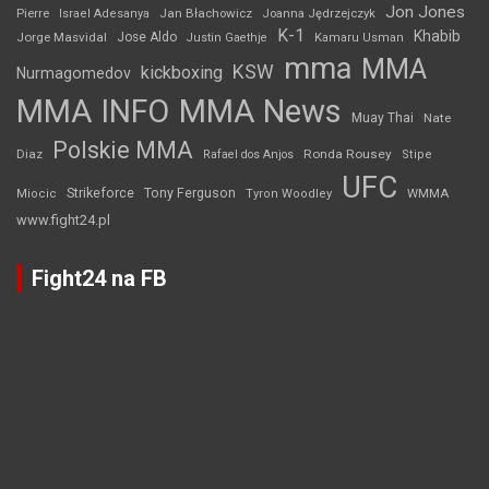
Jon Jones
Jan Błachowicz
Pierre
Israel Adesanya
Joanna Jędrzejczyk
K-1
Khabib
Jorge Masvidal
Jose Aldo
Justin Gaethje
Kamaru Usman
mma
MMA
KSW
kickboxing
Nurmagomedov
MMA INFO
MMA News
Muay Thai
Nate
Polskie MMA
Diaz
Ronda Rousey
Rafael dos Anjos
Stipe
UFC
Strikeforce
Tony Ferguson
WMMA
Miocic
Tyron Woodley
www.fight24.pl
Fight24 na FB