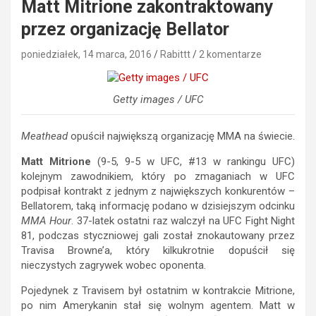
Matt Mitrione zakontraktowany
przez organizację Bellator
poniedziałek, 14 marca, 2016
Rabittt
2 komentarze
Getty images / UFC
Meathead
opuścił największą organizację MMA na świecie.
Matt Mitrione
(9-5, 9-5 w UFC, #13 w rankingu UFC)
kolejnym zawodnikiem, który po zmaganiach w UFC
podpisał kontrakt z jednym z największych konkurentów –
Bellatorem, taką informację podano w dzisiejszym odcinku
MMA Hour
. 37-latek ostatni raz walczył na UFC Fight Night
81, podczas styczniowej gali został znokautowany przez
Travisa Browne’a, który kilkukrotnie dopuścił się
nieczystych zagrywek wobec oponenta.
Pojedynek z Travisem był ostatnim w kontrakcie Mitrione,
po nim Amerykanin stał się wolnym agentem. Matt w