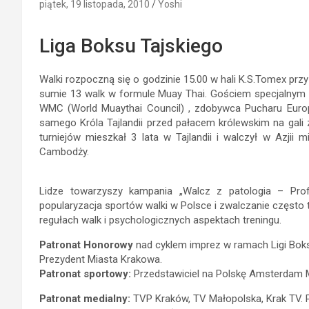
piątek, 19 listopada, 2010
Yoshi
Liga Boksu Tajskiego
Walki rozpoczną się o godzinie 15.00 w hali K.S.Tomex przy 
sumie 13 walk w formule Muay Thai. Gościem specjalnym 
WMC (World Muaythai Council) , zdobywca Pucharu Europy, 
samego Króla Tajlandii przed pałacem królewskim na gali 
turniejów mieszkał 3 lata w Tajlandii i walczył w Azjii 
Cambodży.
Lidze towarzyszy kampania „Walcz z patologia – Profil
popularyzacja sportów walki w Polsce i zwalczanie często
regułach walk i psychologicznych aspektach treningu.
Patronat Honorowy
nad cyklem imprez w ramach Ligi Bok
Prezydent Miasta Krakowa.
Patronat sportowy:
Przedstawiciel na Polskę Amsterdam M
Patronat medialny:
TVP Kraków, TV Małopolska, Krak TV. Po