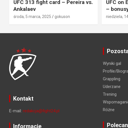
UFC 313 fight card – Pereira vs.
UFC on E
Ankalaev
– bonusy
środa, 5 marca, 2025
gokuson
niedziela, 1
Pozosta
Wyniki gal
Profile/Biogra
Grappling
Uderzane
Trening
Kontakt
Wspomaganie
Różne
E-mail:
redakcja@fight24.pl
Polecan
Informacje