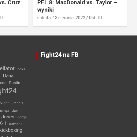
vs. Cruz
PFL 8: MacDonald vs. Taylor –
wyniki
tt
sobota, 13 sierpnia, 2022
Rabittt
Fight24 na FB
ellator
boks
Dana
rone
Dustin
ght24
 Night
Francis
Jan
esanya
 Jones
Jorge
K-1
Kamaru
kickboxing