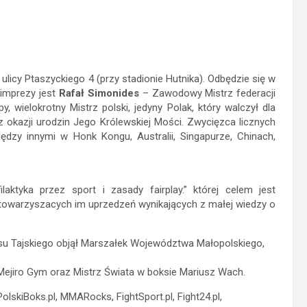
ulicy Ptaszyckiego 4 (przy stadionie Hutnika). Odbędzie się w
imprezy jest
Rafał Simonides
– Zawodowy Mistrz federacji
wielokrotny Mistrz polski, jedyny Polak, który walczył dla
z okazji urodzin Jego Królewskiej Mości. Zwycięzca licznych
między innymi w Honk Kongu, Australii, Singapurze, Chinach,
aktyka przez sport i zasady fairplay.” której celem jest
 towarzyszacych im uprzedzeń wynikających z małej wiedzy o
su Tajskiego objął Marszałek Województwa Małopolskiego,
ejiro Gym oraz Mistrz Świata w boksie Mariusz Wach.
lskiBoks.pl, MMARocks, FightSport.pl, Fight24.pl,