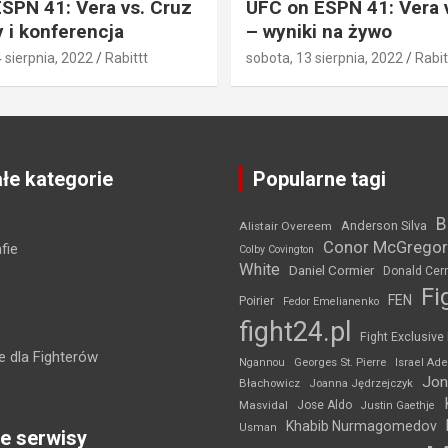
SPN 41: Vera vs. Cruz
UFC on ESPN 41: Vera 
 i konferencja
– wyniki na żywo
4 sierpnia, 2022
Rabittt
sobota, 13 sierpnia, 2022
Rabit
łe kategorie
Popularne tagi
B
Anderson Silva
Alistair Overeem
Conor McGregor
fie
Colby Covington
White
Daniel Cormier
Donald Cer
Fi
FEN
Poirier
Fedor Emelianenko
fight24.pl
Fight Exclusive
 dla Fighterów
Ngannou
Georges St. Pierre
Israel Ad
Jon
Błachowicz
Joanna Jędrzejczyk
Masvidal
Jose Aldo
Justin Gaethje
Khabib Nurmagomedov
Usman
e serwisy