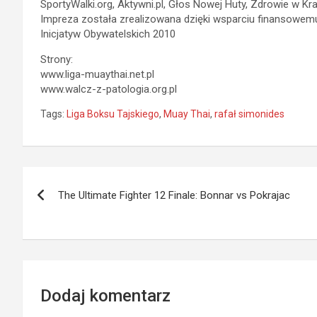
SportyWalki.org, Aktywni.pl, Głos Nowej Huty, Zdrowie w Kr
Impreza została zrealizowana dzięki wsparciu finansow
Inicjatyw Obywatelskich 2010
Strony:
www.liga-muaythai.net.pl
www.walcz-z-patologia.org.pl
Tags:
Liga Boksu Tajskiego
,
Muay Thai
,
rafał simonides
Nawigacja
The Ultimate Fighter 12 Finale: Bonnar vs Pokrajac
wpisu
Dodaj komentarz