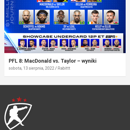
Bez kategorii
PFL 8: MacDonald vs. Taylor – wyniki
sobota, 13 sierpnia, 2022
Rabittt