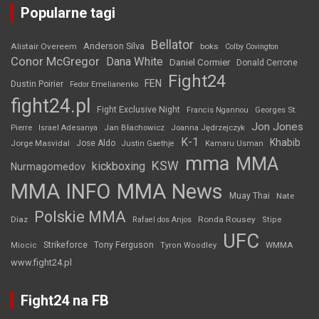
Popularne tagi
Bellator
Anderson Silva
Alistair Overeem
boks
Colby Covington
Conor McGregor
Dana White
Daniel Cormier
Donald Cerrone
Fight24
FEN
Dustin Poirier
Fedor Emelianenko
fight24.pl
Fight Exclusive Night
Francis Ngannou
Georges St.
Jon Jones
Jan Błachowicz
Pierre
Israel Adesanya
Joanna Jędrzejczyk
K-1
Khabib
Jorge Masvidal
Jose Aldo
Justin Gaethje
Kamaru Usman
mma
MMA
KSW
kickboxing
Nurmagomedov
MMA INFO
MMA News
Muay Thai
Nate
Polskie MMA
Diaz
Ronda Rousey
Rafael dos Anjos
Stipe
UFC
Strikeforce
Tony Ferguson
WMMA
Miocic
Tyron Woodley
www.fight24.pl
Fight24 na FB