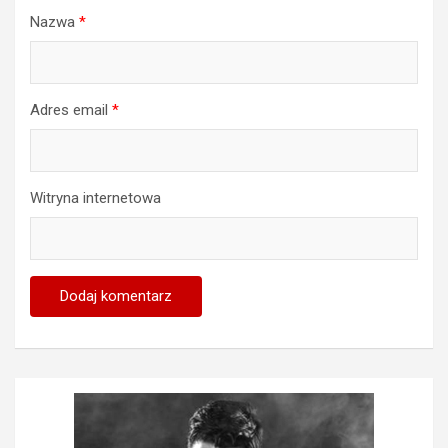
Nazwa
*
Adres email
*
Witryna internetowa