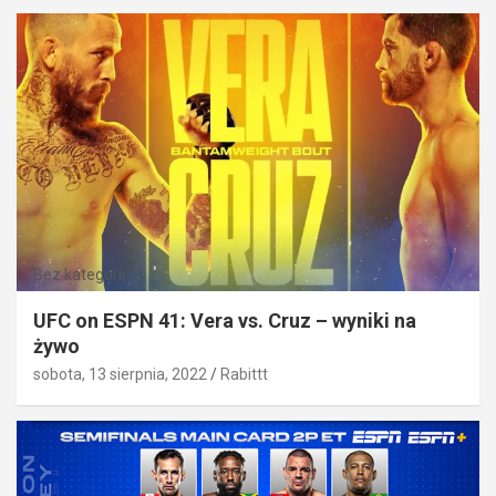
Bez kategorii
UFC on ESPN 41: Vera vs. Cruz – wyniki na
żywo
sobota, 13 sierpnia, 2022
Rabittt