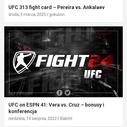
UFC 313 fight card – Pereira vs. Ankalaev
środa, 5 marca, 2025
gokuson
Bez kategorii
UFC on ESPN 41: Vera vs. Cruz – bonusy i
konferencja
niedziela, 14 sierpnia, 2022
Rabittt