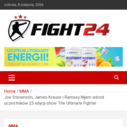
Skip
sobota, 8 sierpnia, 2026
to
content
Polski serwis informacyjny MMA i K-1
FIGHT24.PL – MMA i K-1, UFC
Home
MMA
Joe Stevenson, James Krause i Ramsey Nijem wśród
uczestników 25 edycji show The Ultimate Fighter
MMA