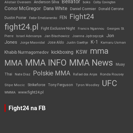
Bellator
Anderson Silva
Alistair Overeem
boks
Colby Covington
Conor McGregor
Dana White
Daniel Cormier
Donald Cerrone
Fight24
FEN
Dustin Poirier
Fedor Emelianenko
fight24.pl
Fight Exclusive Night
Francis Ngannou
Georges St.
Jon
Jan Błachowicz
Pierre
Israel Adesanya
Joanna Jędrzejczyk
K-1
Jones
Jorge Masvidal
Jose Aldo
Justin Gaethje
Kamaru Usman
mma
KSW
kickboxing
Khabib Nurmagomedov
MMA INFO
MMA News
MMA
Muay
Polskie MMA
Thai
Nate Diaz
Ronda Rousey
Rafael dos Anjos
UFC
Strikeforce
Tony Ferguson
Stipe Miocic
Tyron Woodley
www.fight24.pl
WMMA
Fight24 na FB