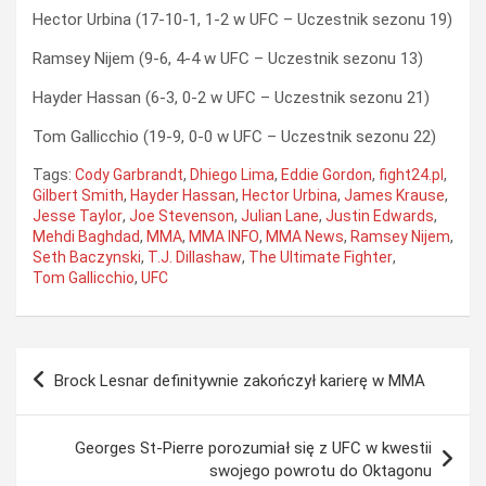
Hector Urbina (17-10-1, 1-2 w UFC – Uczestnik sezonu 19)
Ramsey Nijem (9-6, 4-4 w UFC – Uczestnik sezonu 13)
Hayder Hassan (6-3, 0-2 w UFC – Uczestnik sezonu 21)
Tom Gallicchio (19-9, 0-0 w UFC – Uczestnik sezonu 22)
Tags:
Cody Garbrandt
,
Dhiego Lima
,
Eddie Gordon
,
fight24.pl
,
Gilbert Smith
,
Hayder Hassan
,
Hector Urbina
,
James Krause
,
Jesse Taylor
,
Joe Stevenson
,
Julian Lane
,
Justin Edwards
,
Mehdi Baghdad
,
MMA
,
MMA INFO
,
MMA News
,
Ramsey Nijem
,
Seth Baczynski
,
T.J. Dillashaw
,
The Ultimate Fighter
,
Tom Gallicchio
,
UFC
Nawigacja
Brock Lesnar definitywnie zakończył karierę w MMA
wpisu
Georges St-Pierre porozumiał się z UFC w kwestii
swojego powrotu do Oktagonu