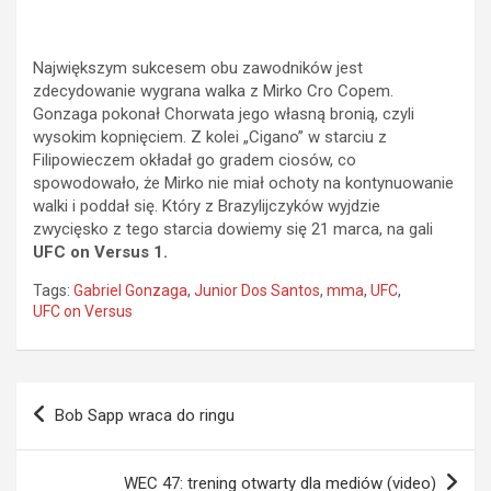
Największym sukcesem obu zawodników jest
zdecydowanie wygrana walka z Mirko Cro Copem.
Gonzaga pokonał Chorwata jego własną bronią, czyli
wysokim kopnięciem. Z kolei „Cigano” w starciu z
Filipowieczem okładał go gradem ciosów, co
spowodowało, że Mirko nie miał ochoty na kontynuowanie
walki i poddał się. Który z Brazylijczyków wyjdzie
zwycięsko z tego starcia dowiemy się 21 marca, na gali
UFC on Versus 1.
Tags:
Gabriel Gonzaga
,
Junior Dos Santos
,
mma
,
UFC
,
UFC on Versus
Nawigacja
Bob Sapp wraca do ringu
wpisu
WEC 47: trening otwarty dla mediów (video)