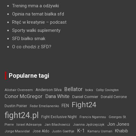
Trening mma a odżywki
Opinia na temat białka sfd
Rtęć w kreatynie
– podcast
Sporty walki suplementy
SFD białko smak
O co chodzi z SFD?
Popularne tagi
Bellator
Anderson Silva
Alistair Overeem
boks
Colby Covington
Conor McGregor
Dana White
Daniel Cormier
Donald Cerrone
Fight24
FEN
Dustin Poirier
Fedor Emelianenko
fight24.pl
Fight Exclusive Night
Francis Ngannou
Georges St.
Jon Jones
Jan Błachowicz
Pierre
Israel Adesanya
Joanna Jędrzejczyk
K-1
Khabib
Jorge Masvidal
Jose Aldo
Justin Gaethje
Kamaru Usman