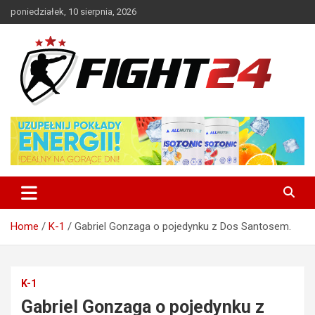
Skip
poniedziałek, 10 sierpnia, 2026
to
content
Polski serwis informacyjny MMA i K-1
FIGHT24.PL – MMA i K-1, UFC
Home
K-1
Gabriel Gonzaga o pojedynku z Dos Santosem.
K-1
Gabriel Gonzaga o pojedynku z