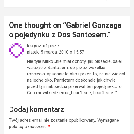
One thought on “
Gabriel Gonzaga
o pojedynku z Dos Santosem.
”
krzysztof
pisze:
piątek, 5 marca, 2010 o 15:57
Nie tyle Mirko „nie mial ochoty’ jak piszecie, dalej
walczyc z Santosem, co przez wszelkie
rozciecia, spuchniete oko i przez to, ze nie widzial
na jedne oko. Pamietam doskonale jak chwile
przed tym jak sedzia przerwal ten pojedynek,Cro
Cop mowil sedziemu „I can’t see, I can’t see…”
Dodaj komentarz
Twój adres email nie zostanie opublikowany.
Wymagane
pola są oznaczone
*