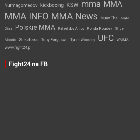
mma
MMA
KSW
kickboxing
Nurmagomedov
MMA INFO
MMA News
Muay Thai
Nate
Polskie MMA
Diaz
Ronda Rousey
Rafael dos Anjos
Stipe
UFC
Strikeforce
Tony Ferguson
WMMA
Miocic
Tyron Woodley
www.fight24.pl
Fight24 na FB