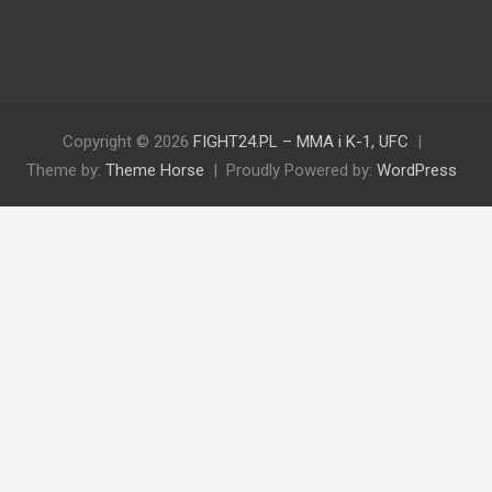
Copyright © 2026
FIGHT24.PL – MMA i K-1, UFC
Theme by:
Theme Horse
Proudly Powered by:
WordPress