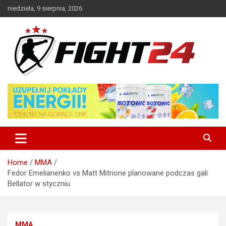
Skip
niedziela, 9 sierpnia, 2026
to
content
Polski serwis informacyjny MMA i K-1
FIGHT24.PL – MMA i K-1, UFC
Home
MMA
Fedor Emelianenko vs Matt Mitrione planowane podczas gali
Bellator w styczniu
MMA