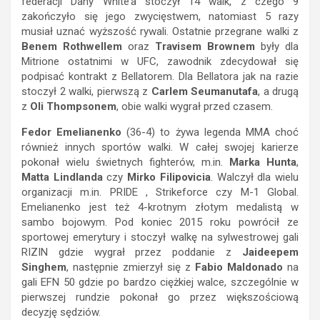
federacji Dany White’a stoczył 14 walk, z czego 9
zakończyło się jego zwycięstwem, natomiast 5 razy
musiał uznać wyższość rywali. Ostatnie przegrane walki z
Benem Rothwellem
oraz
Travisem Brownem
były dla
Mitrione ostatnimi w UFC, zawodnik zdecydował się
podpisać kontrakt z Bellatorem. Dla Bellatora jak na razie
stoczył 2 walki, pierwszą z
Carlem Seumanutafa
, a drugą
z
Oli Thompsonem
, obie walki wygrał przed czasem.
Fedor Emelianenko
(36-4) to żywa legenda MMA choć
również innych sportów walki. W całej swojej karierze
pokonał wielu świetnych fighterów, m.in.
Marka Hunta
,
Matta Lindlanda
czy
Mirko Filipovicia
. Walczył dla wielu
organizacji m.in. PRIDE , Strikeforce czy M-1 Global.
Emelianenko jest też 4-krotnym złotym medalistą w
sambo bojowym. Pod koniec 2015 roku powrócił ze
sportowej emerytury i stoczył walkę na sylwestrowej gali
RIZIN gdzie wygrał przez poddanie z
Jaideepem
Singhem
, następnie zmierzył się z
Fabio Maldonado
na
gali EFN 50 gdzie po bardzo ciężkiej walce, szczególnie w
pierwszej rundzie pokonał go przez większościową
decyzję sędziów.