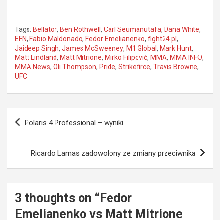
Tags:
Bellator
,
Ben Rothwell
,
Carl Seumanutafa
,
Dana White
,
EFN
,
Fabio Maldonado
,
Fedor Emelianenko
,
fight24.pl
,
Jaideep Singh
,
James McSweeney
,
M1 Global
,
Mark Hunt
,
Matt Lindland
,
Matt Mitrione
,
Mirko Filipović
,
MMA
,
MMA INFO
,
MMA News
,
Oli Thompson
,
Pride
,
Strikefirce
,
Travis Browne
,
UFC
Nawigacja
Polaris 4 Professional – wyniki
wpisu
Ricardo Lamas zadowolony ze zmiany przeciwnika
3 thoughts on “
Fedor
Emelianenko vs Matt Mitrione