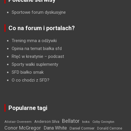
Sportowe forum dyskusyjne
Co na forum i portalach?
Trening mma a odżywki
Opinia na temat białka sfd
Rtęć w kreatynie
– podcast
Sporty walki suplementy
SFD białko smak
O co chodzi z SFD?
Popularne tagi
Bellator
Anderson Silva
Alistair Overeem
boks
Colby Covington
Conor McGregor
Dana White
Daniel Cormier
Donald Cerrone