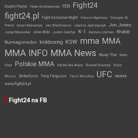
Fight24
FEN
Dustin Poirier
Fedor Emelianenko
fight24.pl
Fight Exclusive Night
Francis Ngannou
Georges St.
Jon Jones
Jan Błachowicz
Pierre
Israel Adesanya
Joanna Jędrzejczyk
K-1
Khabib
Jorge Masvidal
Jose Aldo
Justin Gaethje
Kamaru Usman
mma
MMA
KSW
kickboxing
Nurmagomedov
MMA INFO
MMA News
Muay Thai
Nate
Polskie MMA
Diaz
Ronda Rousey
Rafael dos Anjos
Stipe
UFC
Strikeforce
Tony Ferguson
WMMA
Miocic
Tyron Woodley
www.fight24.pl
Fight24 na FB