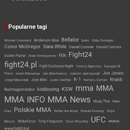
Popularne tagi
Bellator
Anderson Silva
Alistair Overeem
boks
Colby Covington
Conor McGregor
Dana White
Daniel Cormier
Donald Cerrone
Fight24
FEN
Dustin Poirier
Fedor Emelianenko
fight24.pl
Fight Exclusive Night
Francis Ngannou
Georges St.
Jon Jones
Jan Błachowicz
Pierre
Israel Adesanya
Joanna Jędrzejczyk
K-1
Khabib
Jorge Masvidal
Jose Aldo
Justin Gaethje
Kamaru Usman
mma
MMA
KSW
kickboxing
Nurmagomedov
MMA INFO
MMA News
Muay Thai
Nate
Polskie MMA
Diaz
Ronda Rousey
Rafael dos Anjos
Stipe
UFC
Strikeforce
Tony Ferguson
WMMA
Miocic
Tyron Woodley
www.fight24.pl