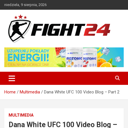
Skip
niedziela, 9 sierpnia, 2026
to
content
Polski serwis informacyjny MMA i K-1
FIGHT24.PL – MMA i K-1, UFC
Home
Multimedia
Dana White UFC 100 Video Blog – Part 2
MULTIMEDIA
Dana White UFC 100 Video Blog –