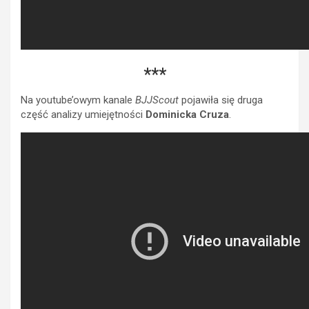
***
Na youtube’owym kanale
BJJScout
pojawiła się druga
część analizy umiejętności
Dominicka Cruza
.