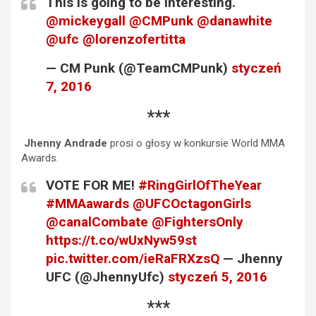
This is going to be interesting.
@mickeygall
@CMPunk
@danawhite
@ufc
@lorenzofertitta
— CM Punk (@TeamCMPunk)
styczeń
7, 2016
***
Jhenny Andrade
prosi o głosy w konkursie World MMA
Awards.
VOTE FOR ME!
#RingGirlOfTheYear
#MMAawards
@UFCOctagonGirls
@canalCombate
@FightersOnly
https://t.co/wUxNyw59st
pic.twitter.com/ieRaFRXzsQ
— Jhenny
UFC (@JhennyUfc)
styczeń 5, 2016
***