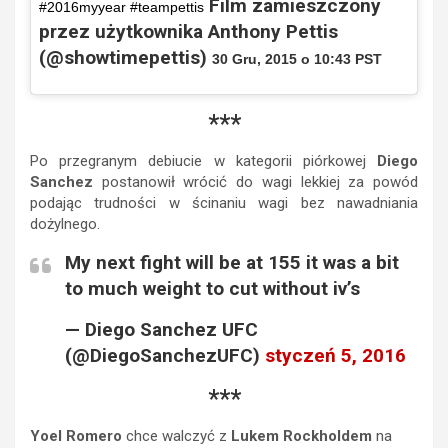
Film zamieszczony
#2016myyear #teampettis
przez użytkownika Anthony Pettis
(@showtimepettis)
30 Gru, 2015 o 10:43 PST
***
Po przegranym debiucie w kategorii piórkowej
Diego
Sanchez
postanowił wrócić do wagi lekkiej za powód
podając trudności w ścinaniu wagi bez nawadniania
dożylnego.
My next fight will be at 155 it was a bit
to much weight to cut without iv’s
— Diego Sanchez UFC
(@DiegoSanchezUFC)
styczeń 5, 2016
***
Yoel Romero
chce walczyć z
Lukem Rockholdem
na