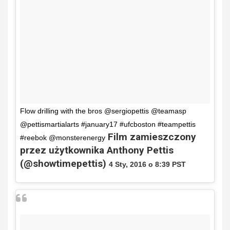
Flow drilling with the bros @sergiopettis @teamasp
@pettismartialarts #january17 #ufcboston #teampettis
Film zamieszczony
#reebok @monsterenergy
przez użytkownika Anthony Pettis
(@showtimepettis)
4 Sty, 2016 o 8:39 PST