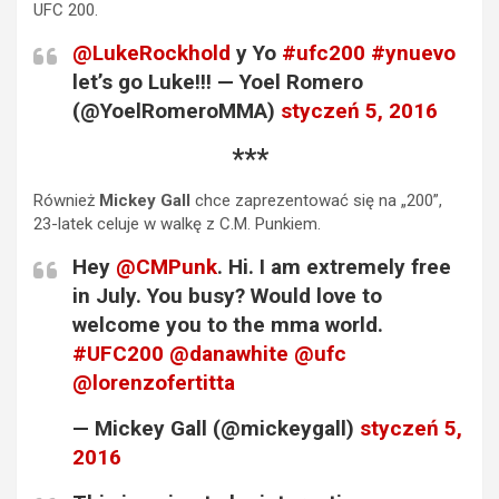
UFC 200.
@LukeRockhold
y Yo
#ufc200
#ynuevo
let’s go Luke!!! — Yoel Romero
(@YoelRomeroMMA)
styczeń 5, 2016
***
Również
Mickey Gall
chce zaprezentować się na „200”,
23-latek celuje w walkę z C.M. Punkiem.
Hey
@CMPunk
. Hi. I am extremely free
in July. You busy? Would love to
welcome you to the mma world.
#UFC200
@danawhite
@ufc
@lorenzofertitta
— Mickey Gall (@mickeygall)
styczeń 5,
2016