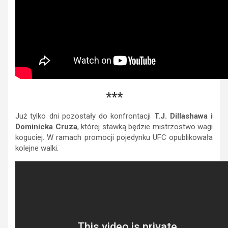
***
Już tylko dni pozostały do konfrontacji
T.J. Dillashawa i
Dominicka Cruza
, której stawką będzie mistrzostwo wagi
koguciej. W ramach promocji pojedynku UFC opublikowała
kolejne walki.