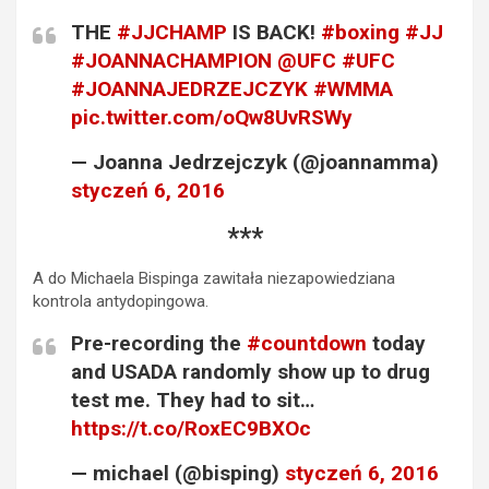
THE
#JJCHAMP
IS BACK!
#boxing
#JJ
#JOANNACHAMPION
@UFC
#UFC
#JOANNAJEDRZEJCZYK
#WMMA
pic.twitter.com/oQw8UvRSWy
— Joanna Jedrzejczyk (@joannamma)
styczeń 6, 2016
***
A do Michaela Bispinga zawitała niezapowiedziana
kontrola antydopingowa.
Pre-recording the
#countdown
today
and USADA randomly show up to drug
test me. They had to sit…
https://t.co/RoxEC9BXOc
— michael (@bisping)
styczeń 6, 2016