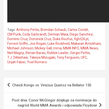
Tags:
Anthony Pettis
,
Brendan Schaub
,
Carlos Condit
,
CM Punk
,
Cody Garbrandt
,
Demian Maia
,
Diego Sanchez
,
Dominic Cruz
,
Dominick Cruz
,
Duke Roufus
,
fight24.pl
,
Forrest Griffin
,
Joe Rogan
,
Luke Rockhold
,
Makwan Amirkhani
,
Michael Johnson
,
Mickey Gall
,
mma
,
MMA INFO
,
MMA News
,
Neil Magny
,
Renan Barao
,
Robbie Lawler
,
Sergio Pettis
,
T.J. Dillashaw
,
Takeya Mizugaki
,
Tony Ferguson
,
UFC
,
Urijah Faber
,
Yoel Romero
Nawigacja
Cheick Kongo vs. Vinicius Queiroz na Bellator 150
wpisu
Post dnia: Conor McGregor dziękuje za nominacje do
nagród World MMA Awards i odpowiada Floydowi