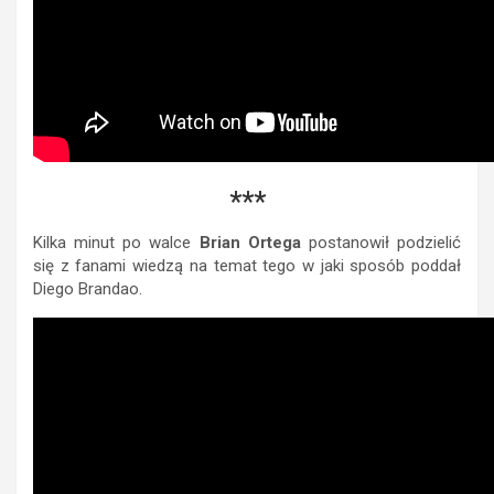
***
Kilka minut po walce
Brian Ortega
postanowił podzielić
się z fanami wiedzą na temat tego w jaki sposób poddał
Diego Brandao.