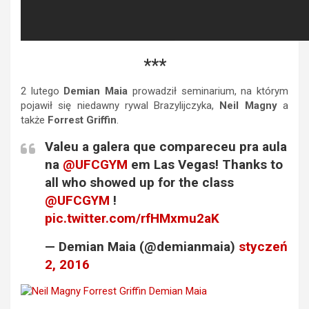
***
2 lutego
Demian Maia
prowadził seminarium, na którym
pojawił się niedawny rywal Brazylijczyka,
Neil Magny
a
także
Forrest Griffin
.
Valeu a galera que compareceu pra aula
na
@UFCGYM
em Las Vegas! Thanks to
all who showed up for the class
@UFCGYM
!
pic.twitter.com/rfHMxmu2aK
— Demian Maia (@demianmaia)
styczeń
2, 2016