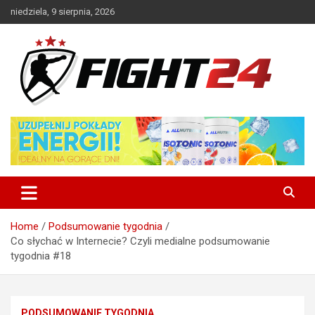
Skip
niedziela, 9 sierpnia, 2026
to
content
Polski serwis informacyjny MMA i K-1
FIGHT24.PL – MMA i K-1, UFC
Home
Podsumowanie tygodnia
Co słychać w Internecie? Czyli medialne podsumowanie
tygodnia #18
PODSUMOWANIE TYGODNIA