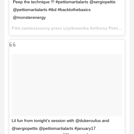
Peep the technique !!! #pettismartialarts @sergiopettis
@pettismartialarts #tkd #backtothebasics
@monsterenergy
Film zamieszczony przez użytkownika Anthony Pettis (@showtimepettis)
Lil fun from tonight’s session with @dukeroufus and
@sergiopettis @pettismartialarts #january17