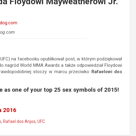
a Floydowi Mayweatherowi Jr.
dog.com
 UFC) na facebooku opublikował post, w którym podziękował
e do nagród World MMA Awards a także odpowiedział Floydowi
ajprawdopodobniej stoczy w marcu przeciwko
Rafaelowi dos
me as one of your top 25 sex symbols of 2015!
a 2016
s
,
Rafael dos Anjos
,
UFC