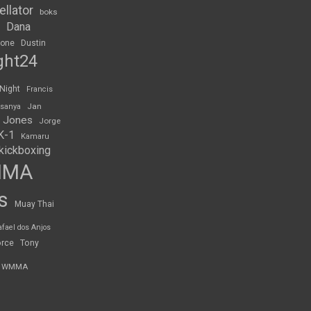
ellator
boks
Dana
rone
Dustin
ght24
 Night
Francis
Jan
esanya
 Jones
Jorge
K-1
Kamaru
kickboxing
MMA
s
Muay Thai
afael dos Anjos
orce
Tony
WMMA