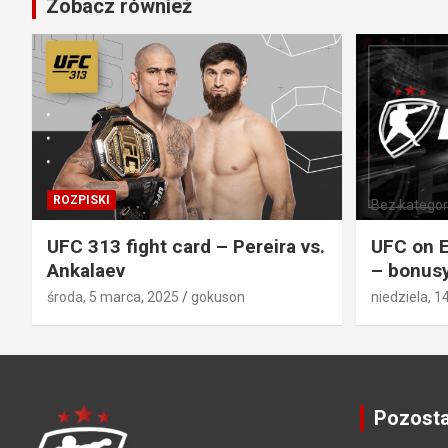
Zobacz również
ROZPISKI
Bez kategori
UFC 313 fight card – Pereira vs.
UFC on E
Ankalaev
– bonusy
środa, 5 marca, 2025
gokuson
niedziela, 1
Pozosta