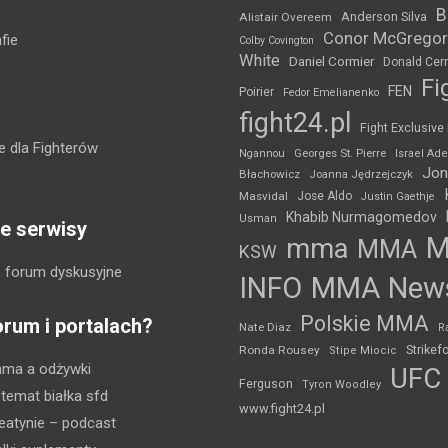
B
Anderson Silva
Alistair Overeem
Conor McGregor
fie
Colby Covington
White
Daniel Cormier
Donald Cer
Fi
FEN
Poirier
Fedor Emelianenko
fight24.pl
Fight Exclusive
 dla Fighterów
Ngannou
Georges St. Pierre
Israel Ad
Jon
Błachowicz
Joanna Jędrzejczyk
Masvidal
Jose Aldo
Justin Gaethje
Khabib Nurmagomedov
Usman
e serwisy
mma
MMA
KSW
 forum dyskusyjne
INFO
MMA New
Polskie MMA
orum i portalach?
Nate Diaz
R
Strikef
Ronda Rousey
Stipe Miocic
mma a odżywki
UFC
Ferguson
Tyron Woodley
 temat białka sfd
www.fight24.pl
eatynie
– podcast