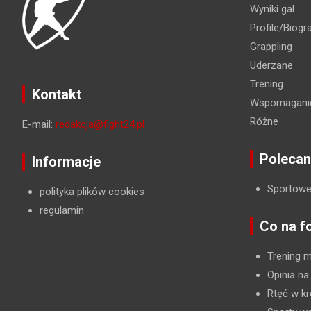
Wyniki gal
Profile/Biogra
Grappling
Uderzane
Trening
Kontakt
Wspomaganie
Różne
E-mail:
redakcja@fight24.pl
Polecan
Informacje
Sportowe
polityka plików cookies
regulamin
Co na f
Trening 
Opinia na
Rtęć w kr