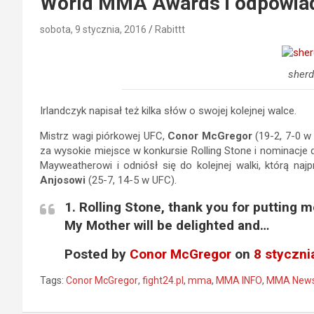
World MMA Awards i odpowiad
sobota, 9 stycznia, 2016
Rabittt
sher
Irlandczyk napisał też kilka słów o swojej kolejnej walce.
Mistrz wagi piórkowej UFC,
Conor McGregor
(19-2, 7-0 w
za wysokie miejsce w konkursie Rolling Stone i nominacj
Mayweatherowi i odniósł się do kolejnej walki, którą n
Anjosowi
(25-7, 14-5 w UFC).
1. Rolling Stone, thank you for putting 
My Mother will be delighted and…
Posted by
Conor McGregor
on
8 styczni
Tags:
Conor McGregor
,
fight24.pl
,
mma
,
MMA INFO
,
MMA New