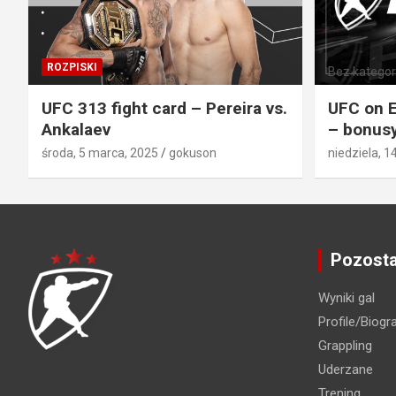
ROZPISKI
Bez kategori
UFC 313 fight card – Pereira vs.
UFC on E
Ankalaev
– bonusy
środa, 5 marca, 2025
gokuson
niedziela, 1
Pozosta
Wyniki gal
Profile/Biogra
Grappling
Uderzane
Trening