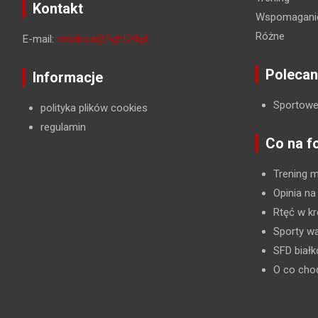
Kontakt
Wspomaganie
Różne
E-mail:
redakcja@fight24.pl
Polecan
Informacje
Sportowe
polityka plików cookies
regulamin
Co na f
Trening 
Opinia na
Rtęć w kr
Sporty wa
SFD biał
O co cho