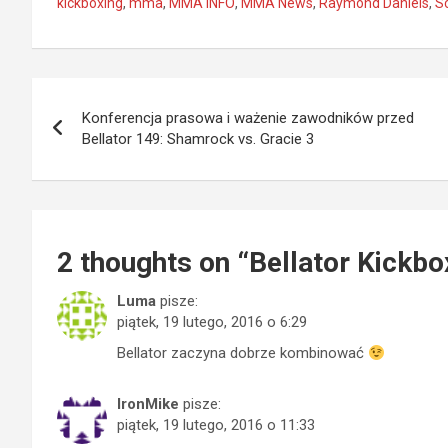
kickboxing
,
mma
,
MMA INFO
,
MMA News
,
Raymond Daniels
,
S
Nawigacja
Konferencja prasowa i ważenie zawodników przed
wpisu
Bellator 149: Shamrock vs. Gracie 3
2 thoughts on “
Bellator Kickbo
Luma
pisze:
piątek, 19 lutego, 2016 o 6:29
Bellator zaczyna dobrze kombinować
IronMike
pisze:
piątek, 19 lutego, 2016 o 11:33