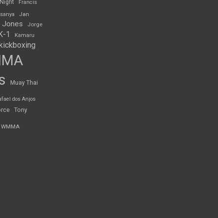
 Night
Francis
Jan
esanya
 Jones
Jorge
K-1
Kamaru
kickboxing
MMA
s
Muay Thai
afael dos Anjos
orce
Tony
WMMA