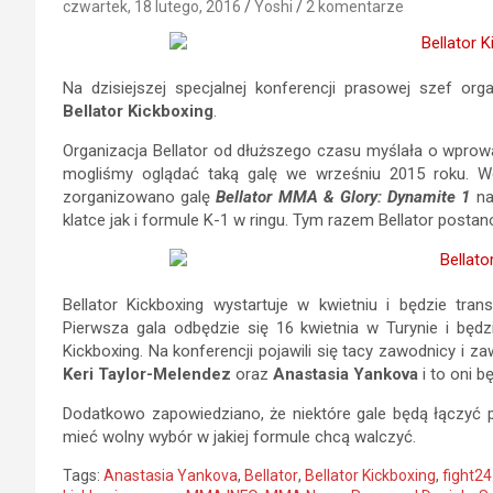
czwartek, 18 lutego, 2016
Yoshi
2 komentarze
Na dzisiejszej specjalnej konferencji prasowej szef org
Bellator Kickboxing
.
Organizacja Bellator od dłuższego czasu myślała o wprowa
mogliśmy oglądać taką galę we wrześniu 2015 roku. We
zorganizowano galę
Bellator MMA & Glory: Dynamite 1
na
klatce jak i formule K-1 w ringu. Tym razem Bellator posta
Bellator Kickboxing wystartuje w kwietniu i będzie tra
Pierwsza gala odbędzie się 16 kwietnia w Turynie i bę
Kickboxing. Na konferencji pojawili się tacy zawodnicy i z
Keri Taylor-Melendez
oraz
Anastasia Yankova
i to oni b
Dodatkowo zapowiedziano, że niektóre gale będą łączyć 
mieć wolny wybór w jakiej formule chcą walczyć.
Tags:
Anastasia Yankova
,
Bellator
,
Bellator Kickboxing
,
fight24