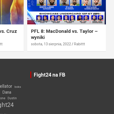
Bez kategorii
vs. Cruz
PFL 8: MacDonald vs. Taylor –
wyniki
tt
sobota, 13 sierpnia, 2022
Rabittt
Fight24 na FB
ellator
boks
Dana
rone
Dustin
ght24