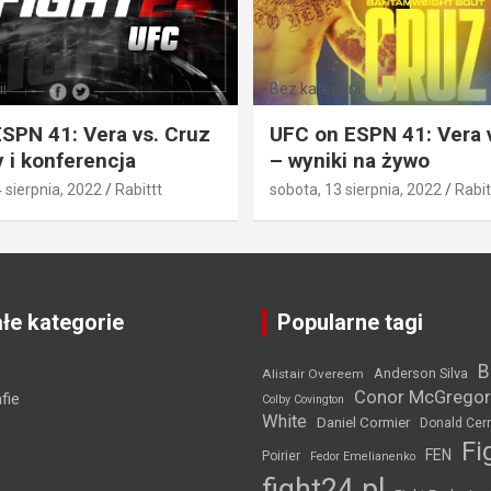
i
Bez kategorii
SPN 41: Vera vs. Cruz
UFC on ESPN 41: Vera 
 i konferencja
– wyniki na żywo
4 sierpnia, 2022
Rabittt
sobota, 13 sierpnia, 2022
Rabit
łe kategorie
Popularne tagi
B
Anderson Silva
Alistair Overeem
Conor McGregor
fie
Colby Covington
White
Daniel Cormier
Donald Cer
Fi
FEN
Poirier
Fedor Emelianenko
fight24.pl