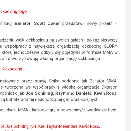
anizacji
Bellator, Scott Coker
przedstawił nowy projekt –
dzeniu walk kickboxingu na swoich galach i po raz pierwszy
 współpracy z największą organizacją kickboxing GLORY,
 której jednocześnie odbyły się pojedynki w formule MMA w
nowił stworzyć swoją własną organizację kickboxingu.
nsmitowane przez stację Spike podobnie jak Bellator MMA.
dzie tworzona we współpracy z włoską organizacją Oktagon
awodniczki jak
Joe Schilling, Raymond Daniels, Kevin Ross,
ędą bohaterami tej nadchodzącej gali oraz kolejnych.
pojedynki MMA i kickboxingu, a zawodnicy/zawodniczki będą
.pl
,
Joe Schilling
,
K-1
,
Keri Taylor-Melendez
,
Kevin Ross
,