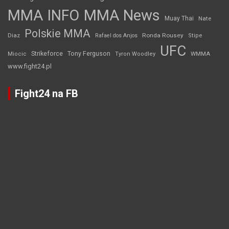
MMA INFO
MMA News
Muay Thai
Nate
Polskie MMA
Diaz
Ronda Rousey
Rafael dos Anjos
Stipe
UFC
Strikeforce
Tony Ferguson
WMMA
Miocic
Tyron Woodley
www.fight24.pl
Fight24 na FB