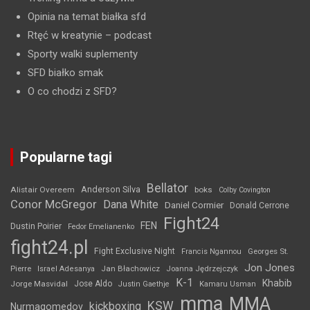
Opinia na temat białka sfd
Rtęć w kreatynie
– podcast
Sporty walki suplementy
SFD białko smak
O co chodzi z SFD?
Popularne tagi
Bellator
Anderson Silva
Alistair Overeem
boks
Colby Covington
Conor McGregor
Dana White
Daniel Cormier
Donald Cerrone
Fight24
FEN
Dustin Poirier
Fedor Emelianenko
fight24.pl
Fight Exclusive Night
Francis Ngannou
Georges St.
Jon Jones
Jan Błachowicz
Pierre
Israel Adesanya
Joanna Jędrzejczyk
K-1
Khabib
Jorge Masvidal
Jose Aldo
Justin Gaethje
Kamaru Usman
mma
MMA
KSW
kickboxing
Nurmagomedov