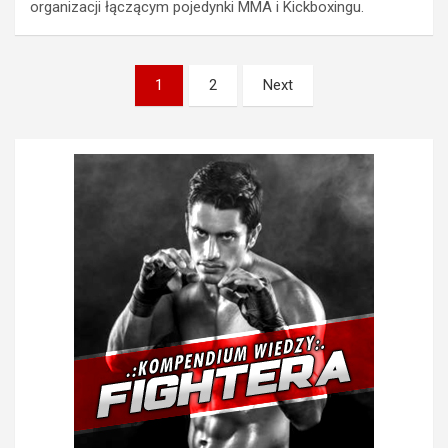
organizacji łączącym pojedynki MMA i Kickboxingu.
Stronicowanie
1
2
Next
wpisów