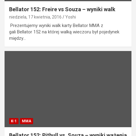
Bellator 152: Freire vs Souza – wyniki walk
niedziela, 17 kwietnia, 2016
Yoshi
Prezentujemy wyniki walk karty Bellator MMA z
gali Bellator 152 na której walką wieczoru był pojedynek
między…
K-1
MMA
Bellator 152: Pitbull vs. Souza – wyniki ważenia