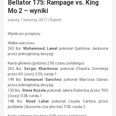
Bellator 175: Rampage vs. King
Mo 2 – wyniki
sobota, 1 kwietnia, 2017
Rabittt
Wyniki po przejściu.
Walka wieczoru:
265 lbs:
Muhammed Lawal
pokonał Quintona Jacksona
przez jednogłośną decyzję
Karta główna (godzina 2:00 czasu polskiego):
265 lbs:
Sergei Kharitonov
pokonał Chase’a Gormleya
przez KO (cios) 3:55, runda 1
149 lbs:
Emmanuel Sanchez
pokonał Marcosa Galvao
przez jednogłośną decyzję
155 lbs:
Steve Kozola
pokonał Jake’a Robertsa przez TKO
(ciosy) 0:28, runda 1
148 lbs:
Noad Lahat
pokonał Lloyda Cartera przez
poddanie (duszenie zza pleców) 3:50, runda 2
Karta wstępna (godzina 0:00 czasu polskiego):