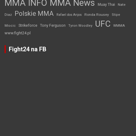
MMA INFO
MMA News
Muay Thai
Nate
Polskie MMA
Diaz
Ronda Rousey
Rafael dos Anjos
Stipe
UFC
Strikeforce
Tony Ferguson
WMMA
Miocic
Tyron Woodley
www.fight24.pl
Fight24 na FB