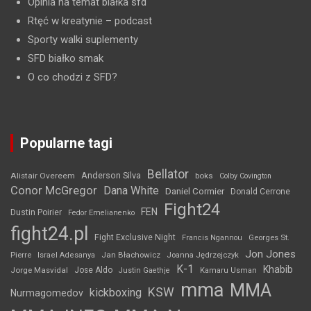
Opinia na temat białka sfd
Rtęć w kreatynie
– podcast
Sporty walki suplementy
SFD białko smak
O co chodzi z SFD?
Popularne tagi
Bellator
Anderson Silva
Alistair Overeem
boks
Colby Covington
Conor McGregor
Dana White
Daniel Cormier
Donald Cerrone
Fight24
FEN
Dustin Poirier
Fedor Emelianenko
fight24.pl
Fight Exclusive Night
Francis Ngannou
Georges St.
Jon Jones
Jan Błachowicz
Pierre
Israel Adesanya
Joanna Jędrzejczyk
K-1
Khabib
Jorge Masvidal
Jose Aldo
Justin Gaethje
Kamaru Usman
mma
MMA
KSW
kickboxing
Nurmagomedov