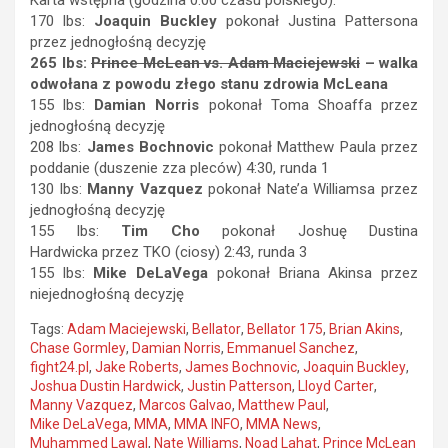
170 lbs:
Joaquin Buckley
pokonał Justina Pattersona
przez jednogłośną decyzję
265 lbs:
Prince McLean vs. Adam Maciejewski
– walka
odwołana z powodu złego stanu zdrowia McLeana
155 lbs:
Damian Norris
pokonał Toma Shoaffa przez
jednogłośną decyzję
208 lbs:
James Bochnovic
pokonał Matthew Paula przez
poddanie (duszenie zza pleców) 4:30, runda 1
130 lbs:
Manny Vazquez
pokonał Nate’a Williamsa przez
jednogłośną decyzję
155 lbs:
Tim Cho
pokonał Joshuę Dustina
Hardwicka przez TKO (ciosy) 2:43, runda 3
155 lbs:
Mike DeLaVega
pokonał Briana Akinsa przez
niejednogłośną decyzję
Tags:
Adam Maciejewski
,
Bellator
,
Bellator 175
,
Brian Akins
,
Chase Gormley
,
Damian Norris
,
Emmanuel Sanchez
,
fight24.pl
,
Jake Roberts
,
James Bochnovic
,
Joaquin Buckley
,
Joshua Dustin Hardwick
,
Justin Patterson
,
Lloyd Carter
,
Manny Vazquez
,
Marcos Galvao
,
Matthew Paul
,
Mike DeLaVega
,
MMA
,
MMA INFO
,
MMA News
,
Muhammed Lawal
,
Nate Williams
,
Noad Lahat
,
Prince McLean