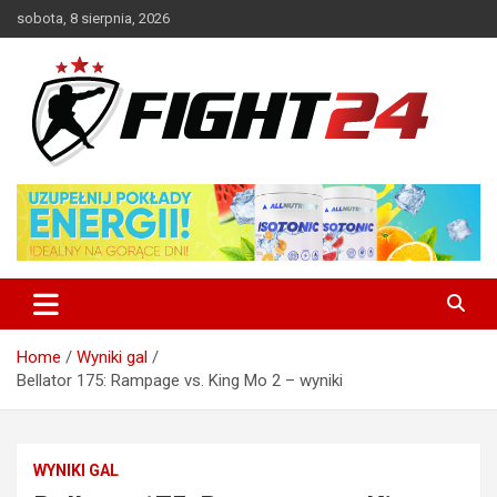
Skip
sobota, 8 sierpnia, 2026
to
content
Polski serwis informacyjny MMA i K-1
FIGHT24.PL – MMA i K-1, UFC
Home
Wyniki gal
Bellator 175: Rampage vs. King Mo 2 – wyniki
WYNIKI GAL