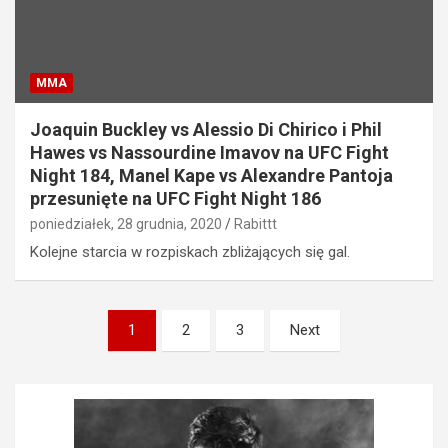
MMA
Joaquin Buckley vs Alessio Di Chirico i Phil
Hawes vs Nassourdine Imavov na UFC Fight
Night 184, Manel Kape vs Alexandre Pantoja
przesunięte na UFC Fight Night 186
poniedziałek, 28 grudnia, 2020
Rabittt
Kolejne starcia w rozpiskach zbliżających się gal.
Stronicowanie
1
2
3
Next
wpisów