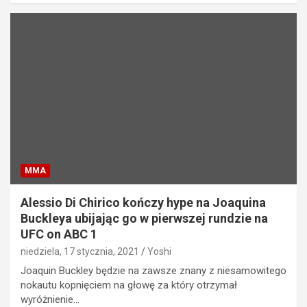
MMA
Alessio Di Chirico kończy hype na Joaquina
Buckleya ubijając go w pierwszej rundzie na
UFC on ABC 1
niedziela, 17 stycznia, 2021
Yoshi
Joaquin Buckley będzie na zawsze znany z niesamowitego
nokautu kopnięciem na głowę za który otrzymał
wyróżnienie…