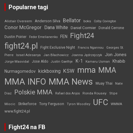
Popularne tagi
Bellator
Anderson Silva
Alistair Overeem
boks
Colby Covington
Conor McGregor
Dana White
Daniel Cormier
Donald Cerrone
Fight24
FEN
Dustin Poirier
Fedor Emelianenko
fight24.pl
Fight Exclusive Night
Francis Ngannou
Georges St.
Jon Jones
Jan Błachowicz
Pierre
Israel Adesanya
Joanna Jędrzejczyk
K-1
Khabib
Jorge Masvidal
Jose Aldo
Justin Gaethje
Kamaru Usman
mma
MMA
KSW
kickboxing
Nurmagomedov
MMA INFO
MMA News
Muay Thai
Nate
Polskie MMA
Diaz
Ronda Rousey
Rafael dos Anjos
Stipe
UFC
Strikeforce
Tony Ferguson
WMMA
Miocic
Tyron Woodley
www.fight24.pl
Fight24 na FB