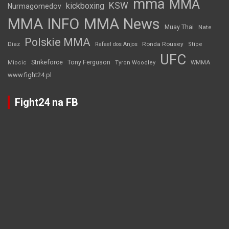
mma
MMA
KSW
kickboxing
Nurmagomedov
MMA INFO
MMA News
Muay Thai
Nate
Polskie MMA
Diaz
Ronda Rousey
Rafael dos Anjos
Stipe
UFC
Strikeforce
Tony Ferguson
WMMA
Miocic
Tyron Woodley
www.fight24.pl
Fight24 na FB