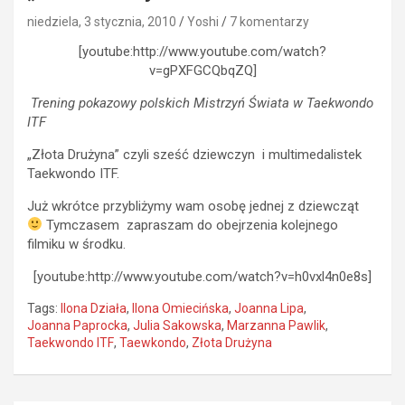
niedziela, 3 stycznia, 2010
Yoshi
7 komentarzy
[youtube:http://www.youtube.com/watch?
v=gPXFGCQbqZQ]
Trening pokazowy polskich Mistrzyń Świata w Taekwondo
ITF
„Złota Drużyna” czyli sześć dziewczyn i multimedalistek
Taekwondo ITF.
Już wkrótce przybliżymy wam osobę jednej z dziewcząt
Tymczasem zapraszam do obejrzenia kolejnego
filmiku w środku.
[youtube:http://www.youtube.com/watch?v=h0vxl4n0e8s]
Tags:
Ilona Działa
,
Ilona Omiecińska
,
Joanna Lipa
,
Joanna Paprocka
,
Julia Sakowska
,
Marzanna Pawlik
,
Taekwondo ITF
,
Taewkondo
,
Złota Drużyna