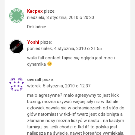
Kacpex
pisze:
niedziela, 3 stycznia, 2010 o 20:20
Dokladnie.
Yoshi
pisze:
poniedziałek, 4 stycznia, 2010 o 21:55
walki full contact fajnie się ogląda jest moc i
dynamika
overall
pisze:
wtorek, 5 stycznia, 2010 o 12:37
mało agresywne? mało agresywny to jest kick
boxing, można używać więcej siły niż w tkd ale
człowiek nawala sie w ochraniaczach od stóp do
głów natomiast w tkd-itf twarz jest odsłonięta a
złamane nosy można liczyć w nastu… na każdym
turnieju, ps. jeśli chodzi o tkd itf to polska jest
najlepsza na świecie, nawet koreańce wymiękają.