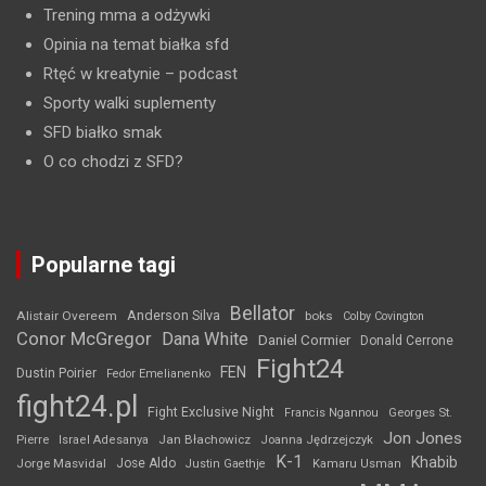
Trening mma a odżywki
Opinia na temat białka sfd
Rtęć w kreatynie
– podcast
Sporty walki suplementy
SFD białko smak
O co chodzi z SFD?
Popularne tagi
Bellator
Anderson Silva
Alistair Overeem
boks
Colby Covington
Conor McGregor
Dana White
Daniel Cormier
Donald Cerrone
Fight24
FEN
Dustin Poirier
Fedor Emelianenko
fight24.pl
Fight Exclusive Night
Francis Ngannou
Georges St.
Jon Jones
Jan Błachowicz
Pierre
Israel Adesanya
Joanna Jędrzejczyk
K-1
Khabib
Jorge Masvidal
Jose Aldo
Justin Gaethje
Kamaru Usman