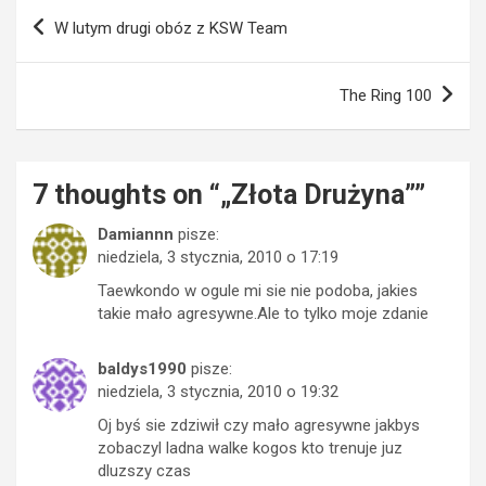
Nawigacja
W lutym drugi obóz z KSW Team
wpisu
The Ring 100
7 thoughts on “
„Złota Drużyna”
”
Damiannn
pisze:
niedziela, 3 stycznia, 2010 o 17:19
Taewkondo w ogule mi sie nie podoba, jakies
takie mało agresywne.Ale to tylko moje zdanie
baldys1990
pisze:
niedziela, 3 stycznia, 2010 o 19:32
Oj byś sie zdziwił czy mało agresywne jakbys
zobaczyl ladna walke kogos kto trenuje juz
dluzszy czas