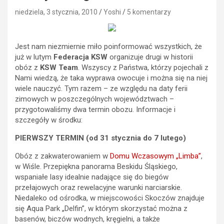
niedziela, 3 stycznia, 2010
Yoshi
5 komentarzy
Jest nam niezmiernie miło poinformować wszystkich, że
już w lutym
Federacja KSW
organizuje drugi w historii
obóz z
KSW Team
. Wszyscy z Państwa, którzy pojechali z
Nami wiedzą, że taka wyprawa owocuje i można się na niej
wiele nauczyć. Tym razem – ze względu na daty ferii
zimowych w poszczególnych województwach –
przygotowaliśmy dwa termin obozu. Informacje i
szczegóły w środku:
PIERWSZY TERMIN (od 31 stycznia do 7 lutego)
Obóz z zakwaterowaniem w
Domu Wczasowym „Limba”
,
w Wiśle. Przepiękna panorama Beskidu Śląskiego,
wspaniałe lasy idealnie nadające się do biegów
przełajowych oraz rewelacyjne warunki narciarskie.
Niedaleko od ośrodka, w miejscowości Skoczów znajduje
się Aqua Park „Delfin”, w którym skorzystać można z
basenów, biczów wodnych, kręgielni, a także