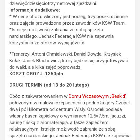
dziewięćdziesięciotrzymetrowej zjeżdżalni.
Informacje dodatkowe:
* W cenę obozu wliczony jest nocleg, trzy posiłki dziennie
oraz zajęcia prowadzone przez zawodników KSW Team.
*Istnieje możliwość zabrania ze sobą sprzętu
narciarskiego. Jednak Federacja KSW nie zapewnia
korzystania ze stoków, wyciągów itd.
*Trenerzy: Antoni Chmielewski, Daniel Dowda, Krzysiek
Kułak, Janek Błachowicz, który będzie się przygotowywać
do walki, ale kilka zajęć poprowadzi.
KOSZT OBOZU: 1350pln
DRUGI TERMIN (od 13 do 20 lutego)
Obóz z zakwaterowaniem w
Domu Wczasowym „Beskid”
,
położonym w malowniczej scenerii u podnóża góry Czupel,
dwa i pół kilometra od centrum Wisły. Ośrodek posiada
własny basen kąpielowy o wymiarach 12,5×7,5m, jacuzzi,
saunę fińską z aromaterapią, a także zapleczem
relaksacyjnym. Istnieje możliwość zabrania ze sobą
sprzętu narciarskiego. Jednak Federacja KSW nie zapewnia