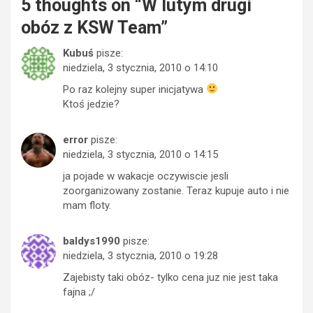
5 thoughts on “
W lutym drugi
obóz z KSW Team
”
Kubuś
pisze:
niedziela, 3 stycznia, 2010 o 14:10
Po raz kolejny super inicjatywa
Ktoś jedzie?
error
pisze:
niedziela, 3 stycznia, 2010 o 14:15
ja pojade w wakacje oczywiscie jesli
zoorganizowany zostanie. Teraz kupuje auto i nie
mam floty.
baldys1990
pisze:
niedziela, 3 stycznia, 2010 o 19:28
Zajebisty taki obóz- tylko cena juz nie jest taka
fajna ;/