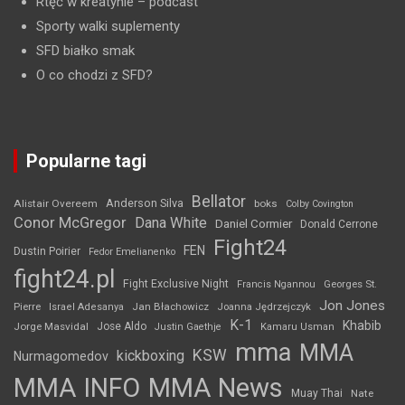
Rtęć w kreatynie
– podcast
Sporty walki suplementy
SFD białko smak
O co chodzi z SFD?
Popularne tagi
Bellator
Anderson Silva
Alistair Overeem
boks
Colby Covington
Conor McGregor
Dana White
Daniel Cormier
Donald Cerrone
Fight24
FEN
Dustin Poirier
Fedor Emelianenko
fight24.pl
Fight Exclusive Night
Francis Ngannou
Georges St.
Jon Jones
Jan Błachowicz
Pierre
Israel Adesanya
Joanna Jędrzejczyk
K-1
Khabib
Jorge Masvidal
Jose Aldo
Justin Gaethje
Kamaru Usman
mma
MMA
KSW
kickboxing
Nurmagomedov
MMA INFO
MMA News
Muay Thai
Nate