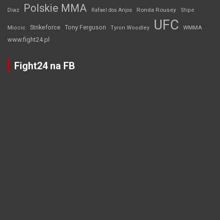
Polskie MMA
Diaz
Ronda Rousey
Rafael dos Anjos
Stipe
UFC
Strikeforce
Tony Ferguson
WMMA
Miocic
Tyron Woodley
www.fight24.pl
Fight24 na FB