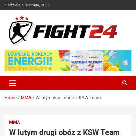
Skip
niedziela, 9 sierpnia, 2026
to
content
Polski serwis informacyjny MMA i K-1
FIGHT24.PL – MMA i K-1, UFC
Home
MMA
W lutym drugi obóz z KSW Team
MMA
W lutym drugi obóz z KSW Team