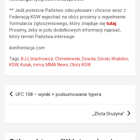
** Jeśli jesteście Państwo zdecydowani i chcecie wraz z
Federacją KSW wyjechać na obóz prosimy o wypełnienie
formularza zgłoszeniowego, który znajduje się
tutaj
.
Prosimy, żeby w polu dodatkowych informacji napisać,
który termin Państwa interesuje.
konfrontacja.com
Tags:
BJJ
,
błachowicz
,
Chmielewski
,
Dowda
,
Górski
,
Khalidov
,
KSW
,
Kułak
,
mma
,
MMA News
,
Obóz KSW
Nawigacja
UFC 108 – wyniki + podsumowanie typera
wpisu
„Złota Drużyna”