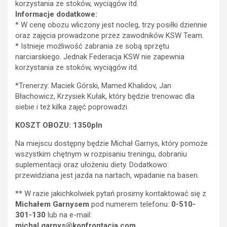
korzystania ze stoków, wyciągów itd.
Informacje dodatkowe:
* W cenę obozu wliczony jest nocleg, trzy posiłki dziennie
oraz zajęcia prowadzone przez zawodników KSW Team.
* Istnieje możliwość zabrania ze sobą sprzętu
narciarskiego. Jednak Federacja KSW nie zapewnia
korzystania ze stoków, wyciągów itd.
*Trenerzy: Maciek Górski, Mamed Khalidov, Jan
Błachowicz, Krzysiek Kułak, który będzie trenowac dla
siebie i też kilka zajęć poprowadzi.
KOSZT OBOZU: 1350pln
Na miejscu dostępny będzie Michał Garnys, który pomoże
wszystkim chętnym w rozpisaniu treningu, dobraniu
suplementacji oraz ułożeniu diety. Dodatkowo:
przewidziana jest jazda na nartach, wpadanie na basen.
** W razie jakichkolwiek pytań prosimy kontaktować się z
Michałem Garnysem
pod numerem telefonu:
0-510-
301-130
lub na e-mail:
michal.garnys@konfrontacja.com