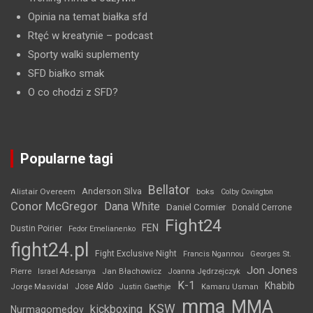
Opinia na temat białka sfd
Rtęć w kreatynie
– podcast
Sporty walki suplementy
SFD białko smak
O co chodzi z SFD?
Popularne tagi
Bellator
Anderson Silva
Alistair Overeem
boks
Colby Covington
Conor McGregor
Dana White
Daniel Cormier
Donald Cerrone
Fight24
FEN
Dustin Poirier
Fedor Emelianenko
fight24.pl
Fight Exclusive Night
Francis Ngannou
Georges St.
Jon Jones
Jan Błachowicz
Pierre
Israel Adesanya
Joanna Jędrzejczyk
K-1
Khabib
Jorge Masvidal
Jose Aldo
Justin Gaethje
Kamaru Usman
mma
MMA
KSW
kickboxing
Nurmagomedov