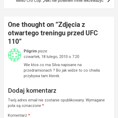
Mirko Cro Cop: „Nikt nie powinien mnie lekceważyć”
One thought on “
Zdjęcia z
otwartego treningu przed UFC
110
”
Pilgrim
pisze:
czwartek, 18 lutego, 2010 o 7:20
Wie ktos co ma Silva napisane na
przedramionach ? Bo jak widze to co chwila
przybywa tam literek.
Dodaj komentarz
Twój adres email nie zostanie opublikowany.
Wymagane
pola są oznaczone
*
Komentarz
*