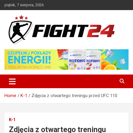
Skip
piątek, 7 sierpnia, 2026
to
content
Polski serwis informacyjny MMA i K-1
FIGHT24.PL – MMA i K-1, UFC
Home
K-1
Zdjęcia z otwartego treningu przed UFC 110
K-1
Zdjęcia z otwartego treningu