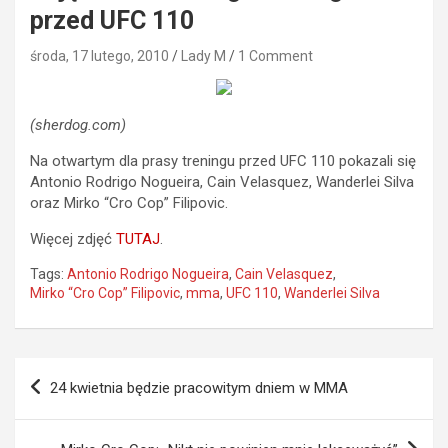
przed UFC 110
środa, 17 lutego, 2010
Lady M
1 Comment
(sherdog.com)
Na otwartym dla prasy treningu przed UFC 110 pokazali się
Antonio Rodrigo Nogueira, Cain Velasquez, Wanderlei Silva
oraz Mirko “Cro Cop” Filipovic.
Więcej zdjęć
TUTAJ
.
Tags:
Antonio Rodrigo Nogueira
,
Cain Velasquez
,
Mirko “Cro Cop” Filipovic
,
mma
,
UFC 110
,
Wanderlei Silva
Nawigacja
24 kwietnia będzie pracowitym dniem w MMA
wpisu