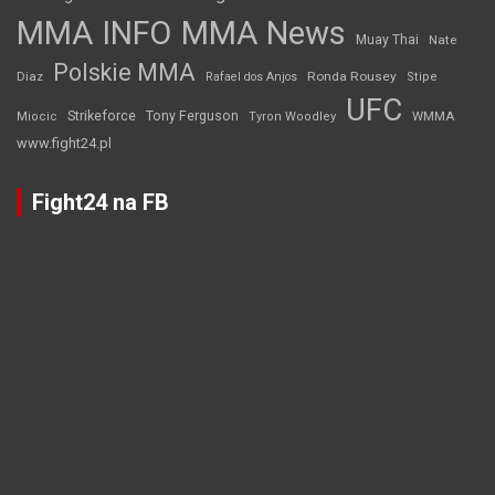
MMA INFO
MMA News
Muay Thai
Nate
Polskie MMA
Diaz
Ronda Rousey
Rafael dos Anjos
Stipe
UFC
Strikeforce
Tony Ferguson
WMMA
Miocic
Tyron Woodley
www.fight24.pl
Fight24 na FB