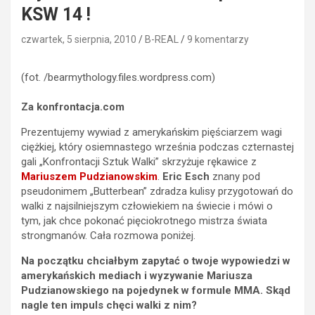
KSW 14 !
czwartek, 5 sierpnia, 2010
B-REAL
9 komentarzy
(fot. /bearmythology.files.wordpress.com)
Za konfrontacja.com
Prezentujemy wywiad z amerykańskim pięściarzem wagi
ciężkiej, który osiemnastego września podczas czternastej
gali „Konfrontacji Sztuk Walki” skrzyżuje rękawice z
Mariuszem Pudzianowskim
.
Eric Esch
znany pod
pseudonimem „Butterbean” zdradza kulisy przygotowań do
walki z najsilniejszym człowiekiem na świecie i mówi o
tym, jak chce pokonać pięciokrotnego mistrza świata
strongmanów. Cała rozmowa poniżej.
Na początku chciałbym zapytać o twoje wypowiedzi w
amerykańskich mediach i wyzywanie Mariusza
Pudzianowskiego na pojedynek w formule MMA. Skąd
nagle ten impuls chęci walki z nim?