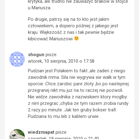
krytyka, ale trudno nie zauważyć braków w stójce
u Mariusza.
Po drugie, patrzy się na to kto jest jakim
człowiekiem, a dopiero później z jakiego jest
kraju. Większość z nas i tak pewnie będzie
kibicować Mariuszowi
shogun
pisze:
wtorek, 10 sierpnia, 2010 o 17:58
Pudzian jest Polakiem to fakt ,ale zaden z niego
zawodnik mma. Sila nie wygrywa sie walk w tym
sporcie .Chce zarobic pare zloty ,bo po nastepnej
przegranej nikt mu juz na to raczej nie pozwoli.
Nie widze zawodnika z nazwiskiem ktory moglby
z nim przegrac ,chyba ze tym razem zrobia rundy
2 razy po minute .Jak ten gruby bokser trafi
Pudziana to mu leb z kablem urwie .
wiedzmapat
pisze:
czwartek, 19 sierpnia, 2010 o 21:40