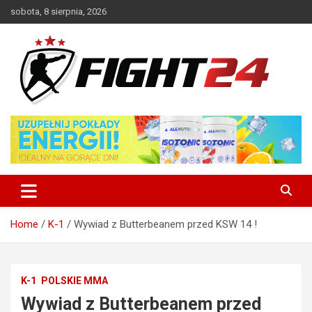
Skip
sobota, 8 sierpnia, 2026
to
content
Polski serwis informacyjny MMA i K-1
FIGHT24.PL – MMA i K-1, UFC
Home
K-1
Wywiad z Butterbeanem przed KSW 14 !
K-1
POLSKIE MMA
Wywiad z Butterbeanem przed