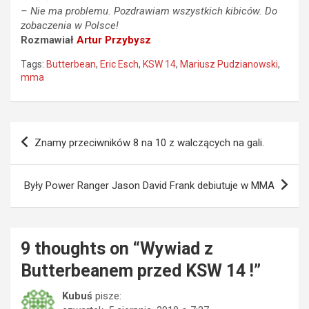
– Nie ma problemu. Pozdrawiam wszystkich kibiców. Do
zobaczenia w Polsce!
Rozmawiał
Artur Przybysz
Tags:
Butterbean
,
Eric Esch
,
KSW 14
,
Mariusz Pudzianowski
,
mma
Nawigacja
Znamy przeciwników 8 na 10 z walczących na gali.
wpisu
Były Power Ranger Jason David Frank debiutuje w MMA
9 thoughts on “
Wywiad z
Butterbeanem przed KSW 14 !
”
Kubuś
pisze: