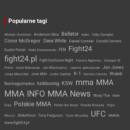
Popularne tagi
Bellator
Anderson Silva
Alistair Overeem
boks
Colby Covington
Conor McGregor
Dana White
Daniel Cormier
Donald Cerrone
Fight24
FEN
Dustin Poirier
Fedor Emelianenko
fight24.pl
Fight Exclusive Night
Francis Ngannou
Georges St.
Jon Jones
Jan Błachowicz
Pierre
Israel Adesanya
Joanna Jędrzejczyk
K-1
Khabib
Jorge Masvidal
Jose Aldo
Justin Gaethje
Kamaru Usman
mma
MMA
KSW
kickboxing
Nurmagomedov
MMA INFO
MMA News
Muay Thai
Nate
Polskie MMA
Diaz
Ronda Rousey
Rafael dos Anjos
Stipe
UFC
Strikeforce
Tony Ferguson
WMMA
Miocic
Tyron Woodley
www.fight24.pl