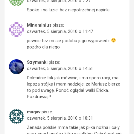
czwartek, 5 sierpnia, 2010 o 7:27
Spoko i na luzie, bez niepotrzebnej napinki.
Minominius
pisze:
czwartek, 5 sierpnia, 2010 o 11:47
pewnie tez mi sie podoba jego wypowiedz
pozdro dla niego
Szymanki
pisze:
czwartek, 5 sierpnia, 2010 o 14:51
Dokładnie tak jak mówicie, i ma sporo racji, ma
lepsza stójkę i mam nadzieje, że Mariusz bierze
to pod uwagę. Ponoć oglądał walki Ericka.
Pozdrawia,!!
magav
pisze:
czwartek, 5 sierpnia, 2010 o 18:31
Żenada polskie mma takie jak piłka nożna i cały
nasz sport oprócz kilku wyjątków. Cały świat się