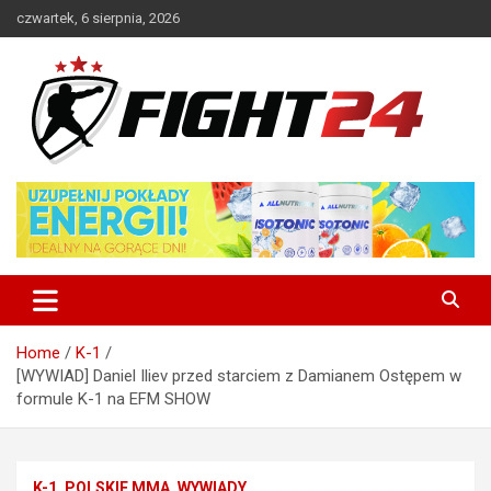
Skip
czwartek, 6 sierpnia, 2026
to
content
Polski serwis informacyjny MMA i K-1
FIGHT24.PL – MMA i K-1, UFC
Home
K-1
[WYWIAD] Daniel Iliev przed starciem z Damianem Ostępem w
formule K-1 na EFM SHOW
K-1
POLSKIE MMA
WYWIADY