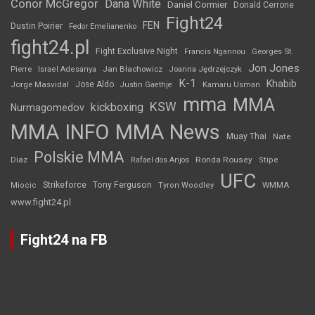
Conor McGregor
Dana White
Daniel Cormier
Donald Cerrone
Fight24
FEN
Dustin Poirier
Fedor Emelianenko
fight24.pl
Fight Exclusive Night
Francis Ngannou
Georges St.
Jon Jones
Jan Błachowicz
Pierre
Israel Adesanya
Joanna Jędrzejczyk
K-1
Khabib
Jorge Masvidal
Jose Aldo
Justin Gaethje
Kamaru Usman
mma
MMA
KSW
kickboxing
Nurmagomedov
MMA INFO
MMA News
Muay Thai
Nate
Polskie MMA
Diaz
Ronda Rousey
Rafael dos Anjos
Stipe
UFC
Strikeforce
Tony Ferguson
WMMA
Miocic
Tyron Woodley
www.fight24.pl
Fight24 na FB