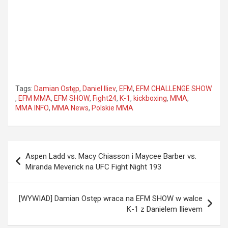
Tags:
Damian Ostęp
,
Daniel Iliev
,
EFM
,
EFM CHALLENGE SHOW
,
EFM MMA
,
EFM SHOW
,
Fight24
,
K-1
,
kickboxing
,
MMA
,
MMA INFO
,
MMA News
,
Polskie MMA
Nawigacja
Aspen Ladd vs. Macy Chiasson i Maycee Barber vs.
wpisu
Miranda Meverick na UFC Fight Night 193
[WYWIAD] Damian Ostęp wraca na EFM SHOW w walce
K-1 z Danielem Ilievem